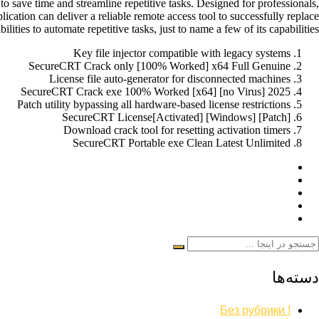
 save time and streamline repetitive tasks. Designed for professionals,
ication can deliver a reliable remote access tool to successfully replace
ies to automate repetitive tasks, just to name a few of its capabilities.
Key file injector compatible with legacy systems
SecureCRT Crack only [100% Worked] x64 Full Genuine
License file auto-generator for disconnected machines
SecureCRT Crack exe 100% Worked [x64] [no Virus] 2025
Patch utility bypassing all hardware-based license restrictions
SecureCRT License[Activated] [Windows] [Patch]
Download crack tool for resetting activation timers
SecureCRT Portable exe Clean Latest Unlimited
دسته‌ها
! Без рубрики