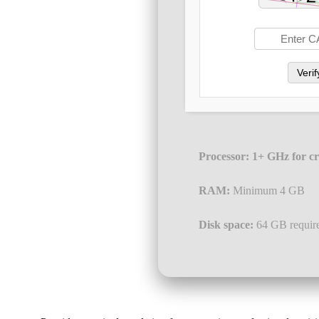
Verif
Processor:
1+ GHz for cr
RAM:
Minimum 4 GB
Disk space:
64 GB requir