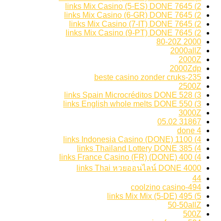
2) 7645 links Mix Casino (5-ES) DONE
2) 7645 links Mix Casino (6-GR) DONE
2) 7645 links Mix Casino (7-IT) DONE
2) 7645 links Mix Casino (9-PT) DONE
2000 80-20Z
2000allZ
2000Z
2000Zdp
235-beste casino zonder cruks
2500Z
3) 528 links Spain Microcréditos DONE
3) 550 links English whole melts DONE
3000Z
31867 05.02
4 done
4) 1100 links Indonesia Casino (DONE)
4) 385 links Thailand Lottery DONE
4) 400 links France Casino (FR) (DONE)
4000 links Thai หวยออนไลน์ DONE
44
494-coolzino casino
5) 495 links Mix Mix (5-DE)
50-50allZ
500Z