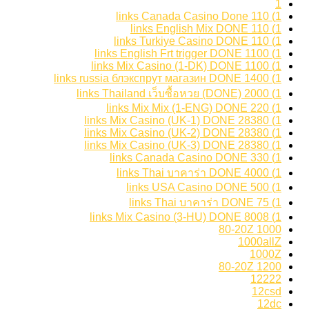
1
1) 110 links Canada Casino Done
1) 110 links English Mix DONE
1) 110 links Turkiye Casino DONE
1) 1100 links English Frt trigger DONE
1) 1100 links Mix Casino (1-DK) DONE
1) 1400 links russia блэкспрут магазин DONE
1) 2000 links Thailand เว็บซื้อหวย (DONE)
1) 220 links Mix Mix (1-ENG) DONE
1) 28380 links Mix Casino (UK-1) DONE
1) 28380 links Mix Casino (UK-2) DONE
1) 28380 links Mix Casino (UK-3) DONE
1) 330 links Canada Casino DONE
1) 4000 links Thai บาคาร่า DONE
1) 500 links USA Casino DONE
1) 75 links Thai บาคาร่า DONE
1) 8008 links Mix Casino (3-HU) DONE
1000 80-20Z
1000allZ
1000Z
1200 80-20Z
12222
12csd
12dc