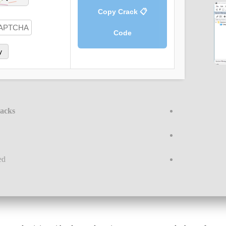
📋 Copy Crack
Code
y
acks
ed