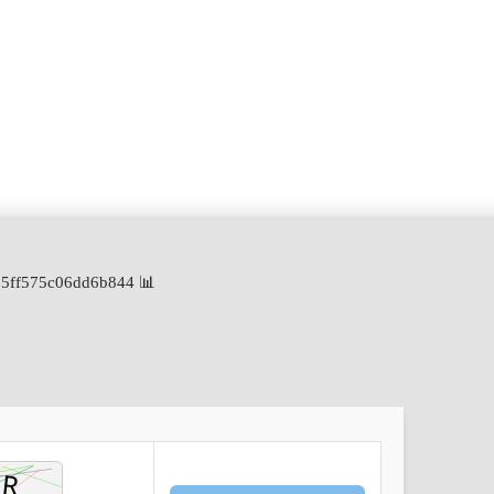
📊 File Hash: c96f4c04e01b1d235ff575c06dd6b844