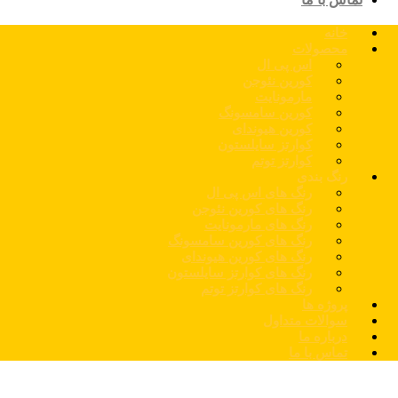
خانه
محصولات
اس پی ال
کورین نئوجن
مارمونایت
کورین سامسونگ
کورین هیوندای
کوارتز سایلستون
کوارتز توتم
رنگ بندی
رنگ های اس پی ال
رنگ های کورین نئوجن
رنگ های مارمونایت
رنگ های کورین سامسونگ
رنگ های کورین هیوندای
رنگ های کوارتز سایلستون
رنگ های کوارتز توتم
پروژه ها
سوالات متداول
درباره ما
تماس با ما