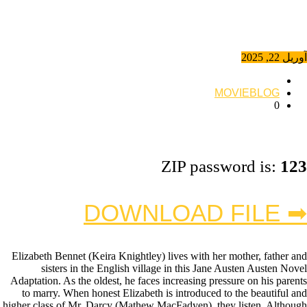
آوریل 22, 2025
MOVIEBLOG
0
ZIP password is:
123
➡ DOWNLOAD FILE
Elizabeth Bennet (Keira Knightley) lives with her mother, father and
sisters in the English village in this Jane Austen Austen Novel
Adaptation. As the oldest, he faces increasing pressure on his parents
to marry. When honest Elizabeth is introduced to the beautiful and
higher class of Mr. Darcy (Mathew MacFadyen), they listen. Although