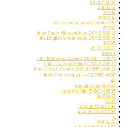
2000 80-20Z
2000allZ
2000Z
2000Zdp
235-beste casino zonder cruks
2500Z
3) 528 links Spain Microcréditos DONE
3) 550 links English whole melts DONE
3000Z
31867 05.02
4 done
4) 1100 links Indonesia Casino (DONE)
4) 385 links Thailand Lottery DONE
4) 400 links France Casino (FR) (DONE)
4000 links Thai หวยออนไลน์ DONE
44
494-coolzino casino
5) 495 links Mix Mix (5-DE)
50-50allZ
500Z
594 magius france
599 magius casino
6
6000allZ
638 novibet εισοδος