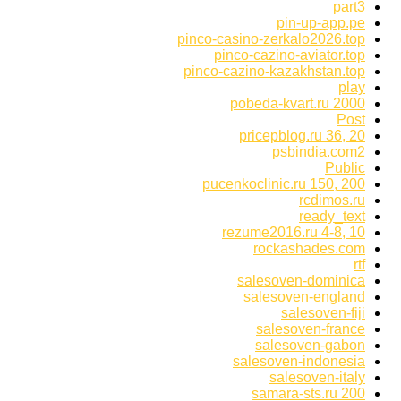
part3
pin-up-app.pe
pinco-casino-zerkalo2026.top
pinco-cazino-aviator.top
pinco-cazino-kazakhstan.top
play
pobeda-kvart.ru 2000
Post
pricepblog.ru 36, 20
psbindia.com2
Public
pucenkoclinic.ru 150, 200
rcdimos.ru
ready_text
rezume2016.ru 4-8, 10
rockashades.com
rtf
salesoven-dominica
salesoven-england
salesoven-fiji
salesoven-france
salesoven-gabon
salesoven-indonesia
salesoven-italy
samara-sts.ru 200