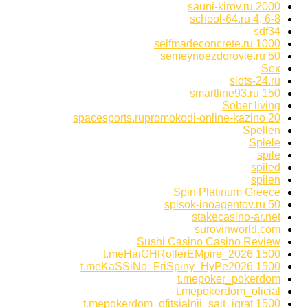
sauni-kirov.ru 2000
school-64.ru 4, 6-8
sdf34
selfmadeconcrete.ru 1000
semeynoezdorovie.ru 50
Sex
slots-24.ru
smartline93.ru 150
Sober living
spacesports.rupromokodi-online-kazino 20
Spellen
Spiele
spile
spiled
spilen
Spin Platinum Greece
spisok-inoagentov.ru 50
stakecasino-ar.net
surovinworld.com
Sushi Casino Casino Review
t.meHaiGHRollerEMpire_2026 1500
t.meKaSSiNo_FriSpiny_HyPe2026 1500
t.mepoker_pokerdom
t.mepokerdom_oficial
t.mepokerdom_ofitsialnii_sait_igrat 1500