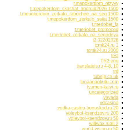
t.mepokerdom_otzyvy
t.mepokerdom_skachat_android2026 1500
t.mepokerdom_zerkalo_rabochee_na_seg 1500
t.mepokerdom_zerkalo_saita 1500
t.meriobet_fs
t.meriobet_promocod
t.meriobet_zerkalo_na_segodnya
t2 02202026
tcmk24.ru 1
tcmk24.ru 2000
test
TR2 eng
translateis.ru 4-8, 10
trd
tubejp.co.uk
tunaanaokulu.com
tyumen-kaiyi.ru
uncategorized
vavada
vdcasino
vodka-casino-bonuskod.ru 20
voleybol-ksendzov.ru 200
voleybol-ksendzov.ru 50
willwax.ruall 2
world-vision.ru 50