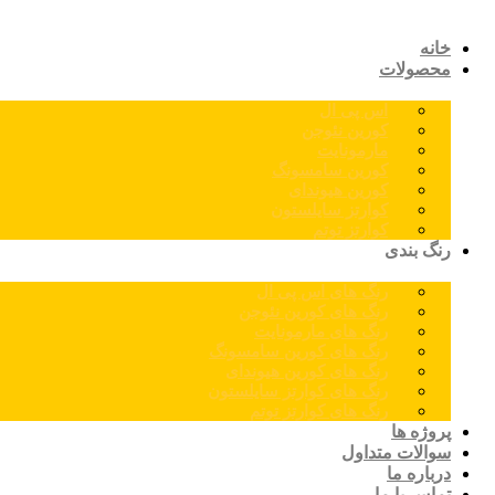
خانه
محصولات
اس پی ال
کورین نئوجن
مارمونایت
کورین سامسونگ
کورین هیوندای
کوارتز سایلستون
کوارتز توتم
رنگ بندی
رنگ های اس پی ال
رنگ های کورین نئوجن
رنگ های مارمونایت
رنگ های کورین سامسونگ
رنگ های کورین هیوندای
رنگ های کوارتز سایلستون
رنگ های کوارتز توتم
پروژه ها
سوالات متداول
درباره ما
تماس با ما