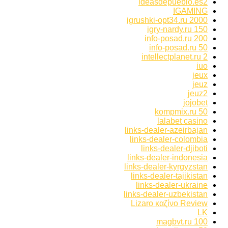
ideasdepueblo.es2
IGAMING
igrushki-opt34.ru 2000
igry-nardy.ru 150
info-posad.ru 200
info-posad.ru 50
intellectplanet.ru 2
iuo
jeux
jeuz
jeuz2
jojobet
kompmix.ru 50
lalabet casino
links-dealer-azeirbajan
links-dealer-colombia
links-dealer-djiboti
links-dealer-indonesia
links-dealer-kyrgyzstan
links-dealer-tajikistan
links-dealer-ukraine
links-dealer-uzbekistan
Lizaro καζίνο Review
LK
magbvt.ru 100