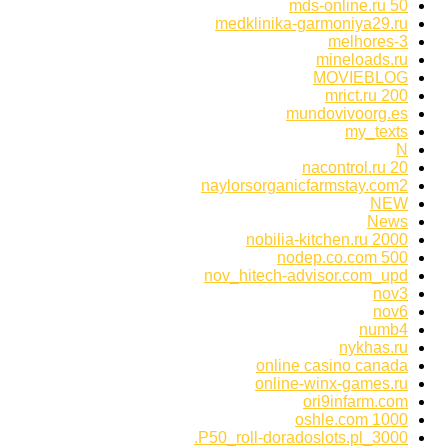
mds-online.ru 50
medklinika-garmoniya29.ru
melhores-3
mineloads.ru
MOVIEBLOG
mrict.ru 200
mundovivoorg.es
my_texts
N
nacontrol.ru 20
naylorsorganicfarmstay.com2
NEW
News
nobilia-kitchen.ru 2000
nodep.co.com 500
nov_hitech-advisor.com_upd
nov3
nov6
numb4
nykhas.ru
online casino canada
online-winx-games.ru
ori9infarm.com
oshle.com 1000
P50_roll-doradoslots.pl_3000.