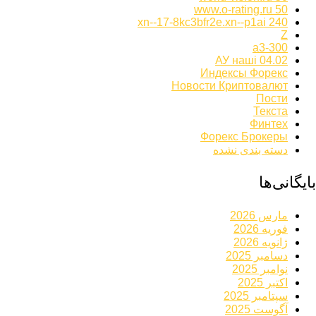
www.o-rating.ru 50
xn--17-8kc3bfr2e.xn--p1ai 240
Z
а3-300
АУ наші 04.02
Индексы Форекс
Новости Криптовалют
Пости
Текста
Финтех
Форекс Брокеры
دسته بندی نشده
بایگانی‌ها
مارس 2026
فوریه 2026
ژانویه 2026
دسامبر 2025
نوامبر 2025
اکتبر 2025
سپتامبر 2025
آگوست 2025