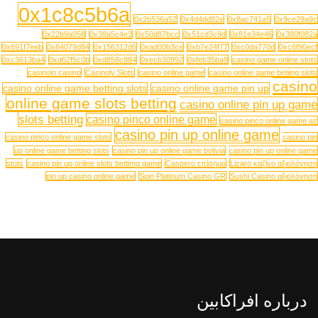
0x1c8c5b6a
0x2b536a52
0x4d4dd82e
0x8ac741a5
0x9ce29a9c
0x22b9a058
0x38a5c4e3
0x50d87bcc
0x51cd3c9d
0x81e34e46
0x380f082a
0x691f7eeb
0x84079d84
0x156312d6
0xad00b3ce
0xb7e24f77
0xc0da770d
0xc6f90ecf
0xc3613ba4
0xd62f5c0b
0xd858c884
0xecb30992
0xfeb35ba9
casino game online stots
casinoin casino
Casinoly Slots
casino online game
casino online game betiing slots
casino
casino online game betting slots
casino online game pin up
online game slots betting
casino online pin up game
slots betting
casino pinco online game
casino pinco online game az
casino pin up online game
casino pinco online game slots
casino pin
up online game betting slots
casino pin up online game bolivia
casino pin up online game
stots
casino pin up online slots bettimg game
Caspero επίσημο
Lizaro καζίνο αξιολόγηση
pin up casino online game
Spin Platinum Casino GR
Sushi Casino αξιολόγηση
درباره افراکابین