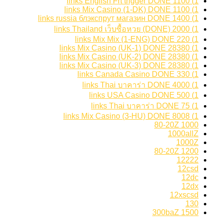
1) 1100 links English Frt trigger DONE
1) 1100 links Mix Casino (1-DK) DONE
1) 1400 links russia блэкспрут магазин DONE
1) 2000 links Thailand เว็บซื้อหวย (DONE)
1) 220 links Mix Mix (1-ENG) DONE
1) 28380 links Mix Casino (UK-1) DONE
1) 28380 links Mix Casino (UK-2) DONE
1) 28380 links Mix Casino (UK-3) DONE
1) 330 links Canada Casino DONE
1) 4000 links Thai บาคาร่า DONE
1) 500 links USA Casino DONE
1) 75 links Thai บาคาร่า DONE
1) 8008 links Mix Casino (3-HU) DONE
1000 80-20Z
1000allZ
1000Z
1200 80-20Z
12222
12csd
12dc
12dx
12xscsd
130
1500 300baZ