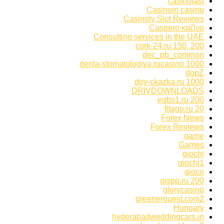
casinofast
Casinoin casino
Casinoly Slot Reviews
Caspero καζίνο
Consulting services in the UAE
cork-24.ru 150, 200
dec_pb_common
denta-stomatologiya.rucasino 1000
dopZ
doy-ckazka.ru 1000
DRIVDOWNLOADS
egbs1.ru 200
fitago.ru 20
Forex News
Forex Reviews
game
Games
giochi
giochi1
gioco
gispp.ru 200
glorycasino
greenerguest.com2
Hungary
hyderabadweddingcars.in