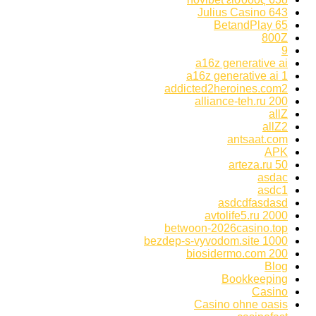
643 Julius Casino
65 BetandPlay
800Z
9
a16z generative ai
a16z generative ai 1
addicted2heroines.com2
alliance-teh.ru 200
allZ
allZ2
antsaat.com
APK
arteza.ru 50
asdac
asdc1
asdcdfasdasd
avtolife5.ru 2000
betwoon-2026casino.top
bezdep-s-vyvodom.site 1000
biosidermo.com 200
Blog
Bookkeeping
Casino
Casino ohne oasis