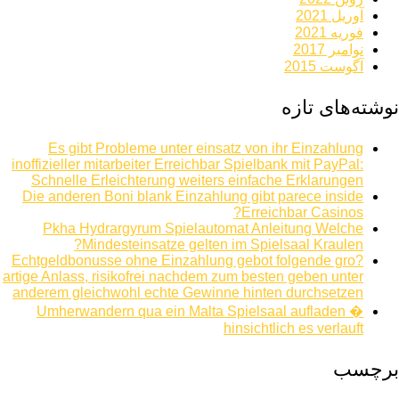
آوریل 2021
فوریه 2021
نوامبر 2017
آگوست 2015
نوشته‌های تازه
Es gibt Probleme unter einsatz von ihr Einzahlung
inoffizieller mitarbeiter Erreichbar Spielbank mit PayPal:
Schnelle Erleichterung weiters einfache Erklarungen
Die anderen Boni blank Einzahlung gibt parece inside
Erreichbar Casinos?
Pkha Hydrargyrum Spielautomat Anleitung Welche
Mindesteinsatze gelten im Spielsaal Kraulen?
Echtgeldbonusse ohne Einzahlung gebot folgende gro?
artige Anlass, risikofrei nachdem zum besten geben unter
anderem gleichwohl echte Gewinne hinten durchsetzen
Umherwandern qua ein Malta Spielsaal aufladen �
hinsichtlich es verlauft
برچسب