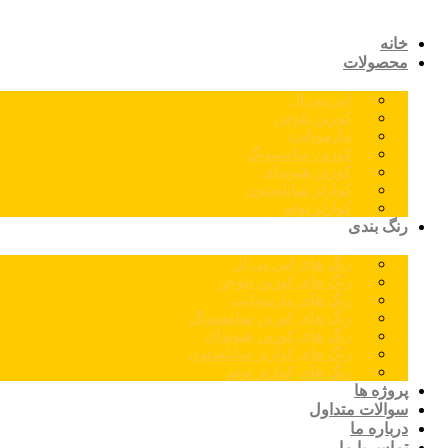
خانه
محصولات
اس پی ال
کورین نئوجن
مارمونایت
کورین سامسونگ
کورین هیوندای
کوارتز سایلستون
کوارتز توتم
رنگ بندی
رنگ های اس پی ال
رنگ های کورین نئوجن
رنگ های مارمونایت
رنگ های کورین سامسونگ
رنگ های کورین هیوندای
رنگ های کوارتز سایلستون
رنگ های کوارتز توتم
پروژه ها
سوالات متداول
درباره ما
تماس با ما