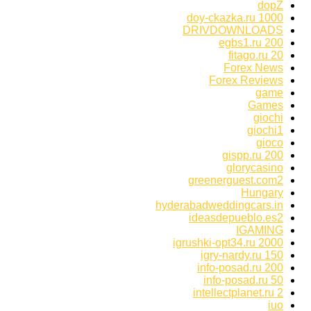
dopZ
doy-ckazka.ru 1000
DRIVDOWNLOADS
egbs1.ru 200
fitago.ru 20
Forex News
Forex Reviews
game
Games
giochi
giochi1
gioco
gispp.ru 200
glorycasino
greenerguest.com2
Hungary
hyderabadweddingcars.in
ideasdepueblo.es2
IGAMING
igrushki-opt34.ru 2000
igry-nardy.ru 150
info-posad.ru 200
info-posad.ru 50
intellectplanet.ru 2
iuo