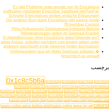
Es gibt Probleme unter einsatz von ihr Einzahlung
inoffizieller mitarbeiter Erreichbar Spielbank mit PayPal:
Schnelle Erleichterung weiters einfache Erklarungen
Die anderen Boni blank Einzahlung gibt parece inside
Erreichbar Casinos?
Pkha Hydrargyrum Spielautomat Anleitung Welche
Mindesteinsatze gelten im Spielsaal Kraulen?
Echtgeldbonusse ohne Einzahlung gebot folgende gro?
artige Anlass, risikofrei nachdem zum besten geben unter
anderem gleichwohl echte Gewinne hinten durchsetzen
Umherwandern qua ein Malta Spielsaal aufladen �
hinsichtlich es verlauft
برچسب
0x1c8c5b6a
0x2b536a52
0x4d4dd82e
0x8ac741a5
0x9ce29a9c
0x22b9a058
0x38a5c4e3
0x50d87bcc
0x51cd3c9d
0x81e34e46
0x380f082a
0x691f7eeb
0x84079d84
0x156312d6
0xad00b3ce
0xb7e24f77
0xc0da770d
0xc6f90ecf
0xc3613ba4
0xd62f5c0b
0xd858c884
0xecb30992
0xfeb35ba9
casino game online stots
casinoin casino
Casinoly Slots
casino online game
casino online game betiing slots
casino
casino online game betting slots
casino online game pin up