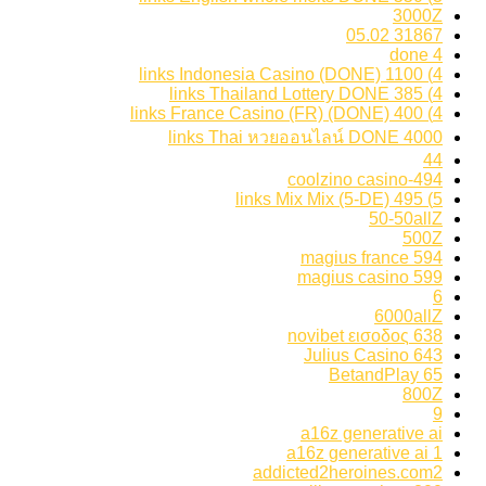
3000Z
31867 05.02
4 done
4) 1100 links Indonesia Casino (DONE)
4) 385 links Thailand Lottery DONE
4) 400 links France Casino (FR) (DONE)
4000 links Thai หวยออนไลน์ DONE
44
494-coolzino casino
5) 495 links Mix Mix (5-DE)
50-50allZ
500Z
594 magius france
599 magius casino
6
6000allZ
638 novibet εισοδος
643 Julius Casino
65 BetandPlay
800Z
9
a16z generative ai
a16z generative ai 1
addicted2heroines.com2