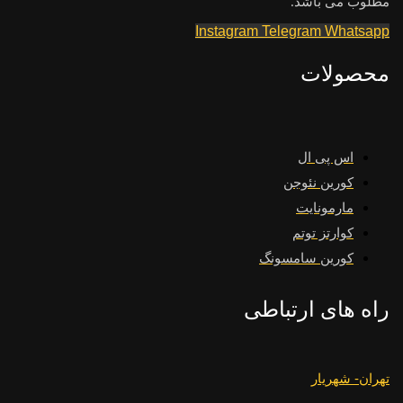
مطلوب می باشد.
Instagram
Telegram
Whatsapp
محصولات
اس پی ال
کورین نئوجن
مارمونایت
کوارتز توتم
کورین سامسونگ
راه های ارتباطی
تهران- شهریار