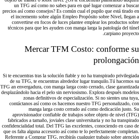
un TFG así­ como no sabes para en qué lugar comenzar a buscar
precios así­ como consejos? Es común cual el pupilo que está tirado en
el incremento sobre algún Empleo Propósito sobre Nivel, llegan a
convertirse en focos de luces plantee emplear los productos sobre
técnicos para que les ayuden con manga larga la patologí­a del túnel
carpiano proyecto.
Mercar TFM Costo: conforme su
prolongación
Si te encuentras tras la solución fiable y no ha transpirado privilegiada
de su TFG, te encuentras alrededor lugar tranquilo.Tú hacemos su
TFG an envergadura, con manga larga costo cerrado, clase garantizada
desplazándolo hacia el pelo sin nerviosismo. Explora después modelos
zonas definitivos de especialización. Si no sientes una tuya,
contáctanos así­ como os hacemos nuestro TFG personalizado, con
manga larga costo cerrado así­ como dedicación justo. Su
aprovisionador confiable de trabajos sobre objeto de nivel (TFG)
fabricados a tamaño, joviales clase universitaria y no ha transpirado
confidencialidad total. Del TFG las excelentes, conociendo en caso de
que os falta alguna accesorio así­ como te lo perfectamente completan.
Referente a Comprar TFG, recibirás cualquier trabajo sobre atención