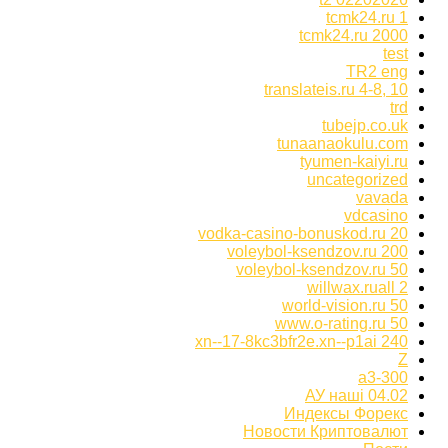
tcmk24.ru 1
tcmk24.ru 2000
test
TR2 eng
translateis.ru 4-8, 10
trd
tubejp.co.uk
tunaanaokulu.com
tyumen-kaiyi.ru
uncategorized
vavada
vdcasino
vodka-casino-bonuskod.ru 20
voleybol-ksendzov.ru 200
voleybol-ksendzov.ru 50
willwax.ruall 2
world-vision.ru 50
www.o-rating.ru 50
xn--17-8kc3bfr2e.xn--p1ai 240
Z
а3-300
АУ наші 04.02
Индексы Форекс
Новости Криптовалют