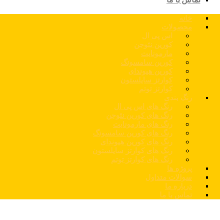
خانه
محصولات
اس پی ال
کورین نئوجن
مارمونایت
کورین سامسونگ
کورین هیوندای
کوارتز سایلستون
کوارتز توتم
رنگ بندی
رنگ های اس پی ال
رنگ های کورین نئوجن
رنگ های مارمونایت
رنگ های کورین سامسونگ
رنگ های کورین هیوندای
رنگ های کوارتز سایلستون
رنگ های کوارتز توتم
پروژه ها
سوالات متداول
درباره ما
تماس با ما