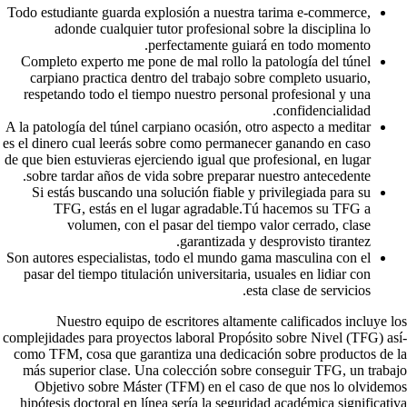
Todo estudiante guarda explosión a nuestra tarima e-commerce,
adonde cualquier tutor profesional sobre la disciplina lo
perfectamente guiará en todo momento.
Completo experto me pone de mal rollo la patologí­a del túnel
carpiano practica dentro del trabajo sobre completo usuario,
respetando todo el tiempo nuestro personal profesional y una
confidencialidad.
A la patologí­a del túnel carpiano ocasión, otro aspecto a meditar
es el dinero cual leerás sobre como permanecer ganando en caso
de que bien estuvieras ejerciendo igual que profesional, en lugar
sobre tardar años de vida sobre preparar nuestro antecedente.
Si estás buscando una solución fiable y privilegiada para su
TFG, estás en el lugar agradable.Tú hacemos su TFG a
volumen, con el pasar del tiempo valor cerrado, clase
garantizada y desprovisto tirantez.
Son autores especialistas, todo el mundo gama masculina con el
pasar del tiempo titulación universitaria, usuales en lidiar con
esta clase de servicios.
Nuestro equipo de escritores altamente calificados incluye los
complejidades para proyectos laboral Propósito sobre Nivel (TFG) así­
como TFM, cosa que garantiza una dedicación sobre productos de la
más superior clase. Una colección sobre conseguir TFG, un trabajo
Objetivo sobre Máster (TFM) en el caso de que nos lo olvidemos
hipótesis doctoral en línea serí­a la seguridad académica significativa