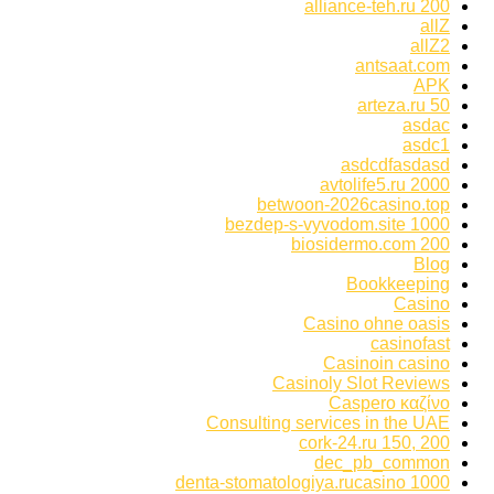
alliance-teh.ru 200
allZ
allZ2
antsaat.com
APK
arteza.ru 50
asdac
asdc1
asdcdfasdasd
avtolife5.ru 2000
betwoon-2026casino.top
bezdep-s-vyvodom.site 1000
biosidermo.com 200
Blog
Bookkeeping
Casino
Casino ohne oasis
casinofast
Casinoin casino
Casinoly Slot Reviews
Caspero καζίνο
Consulting services in the UAE
cork-24.ru 150, 200
dec_pb_common
denta-stomatologiya.rucasino 1000