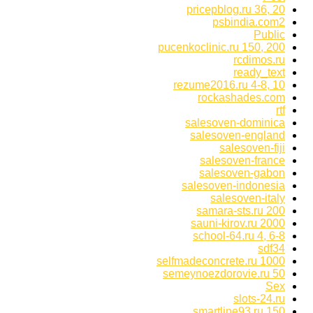
pricepblog.ru 36, 20
psbindia.com2
Public
pucenkoclinic.ru 150, 200
rcdimos.ru
ready_text
rezume2016.ru 4-8, 10
rockashades.com
rtf
salesoven-dominica
salesoven-england
salesoven-fiji
salesoven-france
salesoven-gabon
salesoven-indonesia
salesoven-italy
samara-sts.ru 200
sauni-kirov.ru 2000
school-64.ru 4, 6-8
sdf34
selfmadeconcrete.ru 1000
semeynoezdorovie.ru 50
Sex
slots-24.ru
smartline93.ru 150