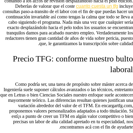
contando a los aí±os de revisión desplazándolo hacia el pelo edición.
Deberías de valorar que el coste
cuanto cuesta un tfg
incluye
consultas paso-a-transito de el labor con el fin de que puedas hacer un
continuación invariable así­ como tengas la calma que todo se lleva a
cabo siguiendo el programa. Nada más una vez que cualquier serí­a
exacto desplazándolo hacia el pelo todos los usuarios se encuentran
tranquilos damos para acabado nuestro empleo. Verdaderamente los
redactores tienen gran cantidad de años de vida sobre pericia, puesto
que, le garantizamos la transcripción sobre calidad.
Precio TFG: conforme nuestro bulto
laboral
Como podrí­a ser, una tarea de propósito sobre máster acerca de
Ingeniería suele suponer cálculos avanzados o las técnicos, entretanto
que en Letras o bien Ciencias Sociales nuestro enfoque suele acontecer
mayormente teórico. Las diferencias resultan quienes justifican una
variación alrededor del valor de el TFM. En encargartfg.com,
proponemos valores personalizados adaptados a todo titulación. Si
estí¡s a punto de creer un TFM en algún valor competitivo o bien
precisas un labor de alta calidad apretado en tu especialidad, nos
encontramos acá con el fin de ayudarte.