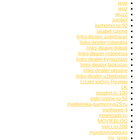
jeux
jeuz
jeuz2
jojobet
kompmix.ru 50
lalabet casino
links-dealer-azeirbajan
links-dealer-colombia
links-dealer-djiboti
links-dealer-indonesia
links-dealer-kyrgyzstan
links-dealer-tajikistan
links-dealer-ukraine
links-dealer-uzbekistan
Lizaro καζίνο Review
LK
magbvt.ru 100
mds-online.ru 50
medklinika-garmoniya29.ru
melhores-3
mineloads.ru
MOVIEBLOG
mrict.ru 200
mundovivoorg.es
my_texts