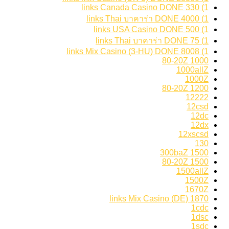
1) 330 links Canada Casino DONE
1) 4000 links Thai บาคาร่า DONE
1) 500 links USA Casino DONE
1) 75 links Thai บาคาร่า DONE
1) 8008 links Mix Casino (3-HU) DONE
1000 80-20Z
1000allZ
1000Z
1200 80-20Z
12222
12csd
12dc
12dx
12xscsd
130
1500 300baZ
1500 80-20Z
1500allZ
1500Z
1670Z
1870 links Mix Casino (DE)
1cdc
1dsc
1sdc