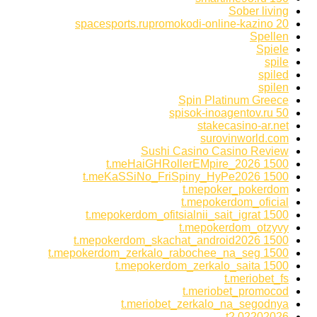
Sober living
spacesports.rupromokodi-online-kazino 20
Spellen
Spiele
spile
spiled
spilen
Spin Platinum Greece
spisok-inoagentov.ru 50
stakecasino-ar.net
surovinworld.com
Sushi Casino Casino Review
t.meHaiGHRollerEMpire_2026 1500
t.meKaSSiNo_FriSpiny_HyPe2026 1500
t.mepoker_pokerdom
t.mepokerdom_oficial
t.mepokerdom_ofitsialnii_sait_igrat 1500
t.mepokerdom_otzyvy
t.mepokerdom_skachat_android2026 1500
t.mepokerdom_zerkalo_rabochee_na_seg 1500
t.mepokerdom_zerkalo_saita 1500
t.meriobet_fs
t.meriobet_promocod
t.meriobet_zerkalo_na_segodnya
t2 02202026