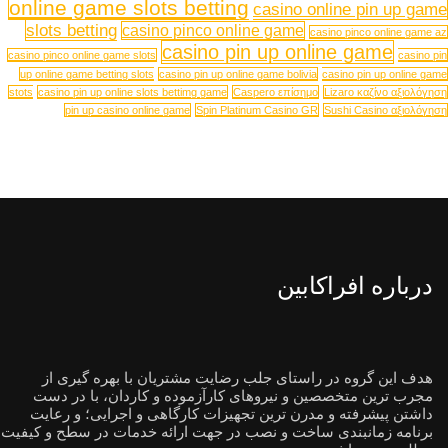
online game slots betting
casino online pin up game
slots betting
casino pinco online game
casino pinco online game az
casino pin up online game
casino pinco online game slots
casino pin
up online game betting slots
casino pin up online game bolivia
casino pin up online game
stots
casino pin up online slots bettimg game
Caspero επίσημο
Lizaro καζίνο αξιολόγηση
pin up casino online game
Spin Platinum Casino GR
Sushi Casino αξιολόγηση
درباره افراکابین
هدف این گروه در راستای جلب رضایت مشتریان با بهره گیری از
مجرب ترین متخصصین و نیروهای کارآزموده و کاردان، با در دست
داشتن پیشرفته و مدرن ترین تجهیزات کارگاهی و اجرایی؛ و رعایت
برنامه زمانبندی ساخت و نصب در جهت ارائه خدمات در سطح و کیفیت