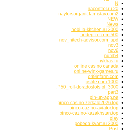
N
nacontrol.ru 20
naylorsorganicfarmstay.com2
NEW
News
nobilia-kitchen.ru 2000
nodep.co.com 500
nov_hitech-advisor.com_upd
nov3
nov6
numb4
nykhas.ru
online casino canada
online-winx-games.ru
ori9infarm.com
oshle.com 1000
P50_roll-doradoslots.pl_3000.
part3
pin-up-app.pe
pinco-casino-zerkalo2026.top
pinco-cazino-aviator.top
pinco-cazino-kazakhstan.top
play
pobeda-kvart.ru 2000
Post