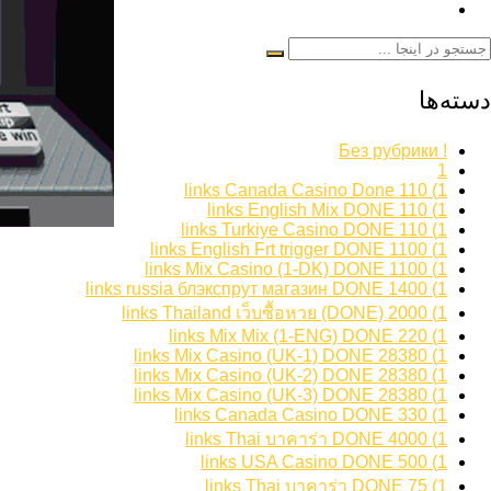
دسته‌ها
! Без рубрики
1
1) 110 links Canada Casino Done
1) 110 links English Mix DONE
1) 110 links Turkiye Casino DONE
1) 1100 links English Frt trigger DONE
1) 1100 links Mix Casino (1-DK) DONE
1) 1400 links russia блэкспрут магазин DONE
1) 2000 links Thailand เว็บซื้อหวย (DONE)
1) 220 links Mix Mix (1-ENG) DONE
1) 28380 links Mix Casino (UK-1) DONE
1) 28380 links Mix Casino (UK-2) DONE
1) 28380 links Mix Casino (UK-3) DONE
1) 330 links Canada Casino DONE
1) 4000 links Thai บาคาร่า DONE
1) 500 links USA Casino DONE
1) 75 links Thai บาคาร่า DONE