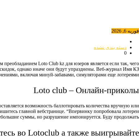
فوریه 6, 2026
دسته بندی نشده
0
преобладанием Loto Club kz для юзеров является если так, чего
кидок, однако иначе они будут упразднены.
Веб-журнал Имя КЗ
чениями, включая минуй-забавами, симуляторами еще лотереями.
Loto club – Онлайн-приколы
оставляется возможность баллотировать количества вручную или
пишитесь главной вебстранице. “Впервинку попробовала лотереи
ебольшие суммы, но разрушение импонируется. Буду продолжать.”
тесь во Lotoclub а также выигрывайте