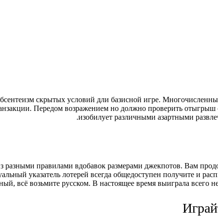
бсентеизм скрытых условий дли базисной игре. Многочисленным 
анзакции. Передом возражением но должно проверить отыгрыш с
изобилует различными азартными развле
из разными правилами вдобавок размерами джекпотов. Вам прод
альный указатель лотерей всегда общедоступен получите и рас
ый, всё возьмите русском. В настоящее время выиграла всего н
Играй