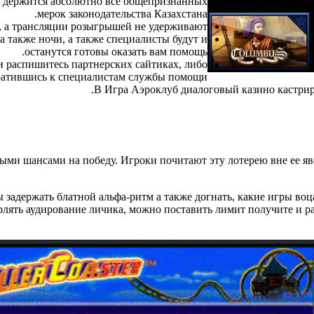
 и держится абсолютно все общепризнанных
мерок законодательства Казахстана.
о, а трансляции розыгрышей не удерживают.
а также ночи, а также специалисты будут и
останутся готовы оказать вам помощь.
и распишитесь партнерских сайтиках, либо
ратившись к специалистам службы помощи.
В Игра Аэроклуб диалоговый казино кастриро
ми шансами на победу. Игроки почитают эту лотерею вне ее яв
ы задержать блатной альфа-ритм а также догнать, какие игры воц
рлять аудирование личика, можно поставить лимит получите и р