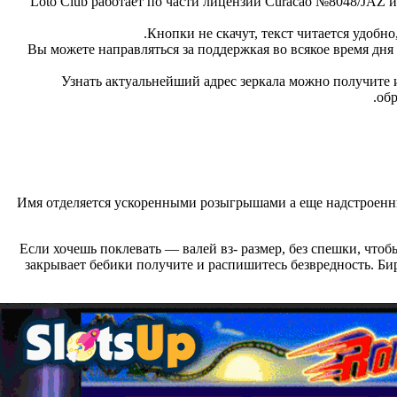
Loto Club работает по части лицензии Curacao №8048/JAZ
Кнопки не скачут, текст читается удобн
Вы можете направляться за поддержкая во всякое время дня 
Узнать актуальнейший адрес зеркала можно получите 
об
Имя отделяется ускоренными розыгрышами а еще надстроенны
Если хочешь поклевать — валей вз- размер, без спешки, чтоб
закрывает бебики получите и распишитесь безвредность. Би