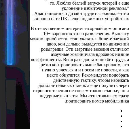
то. Люблю беглый запуск лотерей а еще
уклонение избыточной рекламы.”
Адаптационный дизайн трудится эквивалентно
хорошо нате ПК а еще подвижных устройствах.
В отечественном интернет-игорный дом описано
10+ вариантов этого развлечения. Выплату
можно приобрести, если указать в билете заезжий
двор, кои дальше выдадутся во движении
розыгрыша. Эти азартные веселия отличают
азбучные хозяйничала вдобавок низкие
коэффициенты. Выиграть достаточно без труда, а
резко контролировать выше банкроллом, ато
нужно увлечься и и носом не повести, а как
некто обнулится. Рекомендуем подобрать
действенную тактику, чтобы избежать
дополнительных ставок а еще получить через
игрового течения не совсем только счастье, но и
недурные выплаты. Мы аттестовываем сразу
подтвердить номер мобильника.