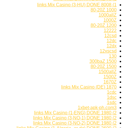
1) 8008 links Mix Casino (3-HU) DONE
1000 80-20Z
1000allZ
1000Z
1200 80-20Z
12222
12csd
12dc
12dx
12xscsd
130
1500 300baZ
1500 80-20Z
1500allZ
1500Z
1670Z
1870 links Mix Casino (DE)
1cdc
1dsc
1sdc
1xbet-apk-ph.com3
2) 1980 links Mix Casino (1-ENG) DONE
2) 1980 links Mix Casino (3-NO-1) DONE
2) 1980 links Mix Casino (3-NO-2) DONE