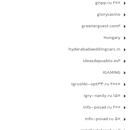
gispp.ru 200
glorycasino
greenerguest.com2
Hungary
hyderabadweddingcars.in
ideasdepueblo.es2
IGAMING
igrushki-opt34.ru 2000
igry-nardy.ru 150
info-posad.ru 200
info-posad.ru 50