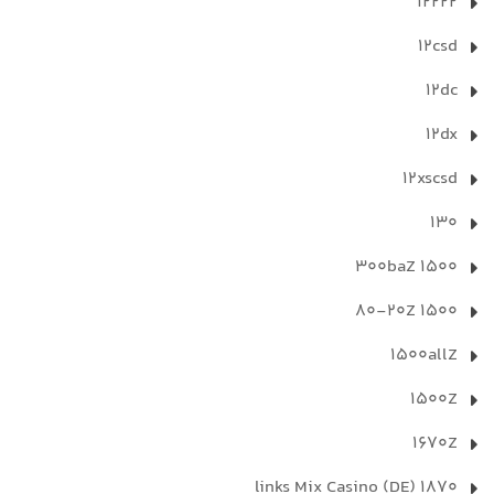
12222
12csd
12dc
12dx
12xscsd
130
1500 300baZ
1500 80-20Z
1500allZ
1500Z
1670Z
1870 links Mix Casino (DE)