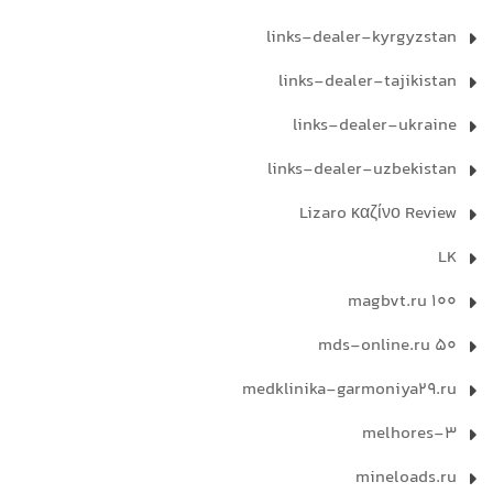
links-dealer-kyrgyzstan
links-dealer-tajikistan
links-dealer-ukraine
links-dealer-uzbekistan
Lizaro καζίνο Review
LK
magbvt.ru 100
mds-online.ru 50
medklinika-garmoniya29.ru
melhores-3
mineloads.ru