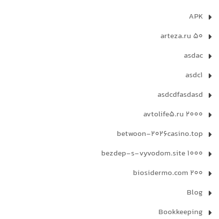
APK
arteza.ru 50
asdac
asdc1
asdcdfasdasd
avtolife5.ru 2000
betwoon-2026casino.top
bezdep-s-vyvodom.site 1000
biosidermo.com 200
Blog
Bookkeeping