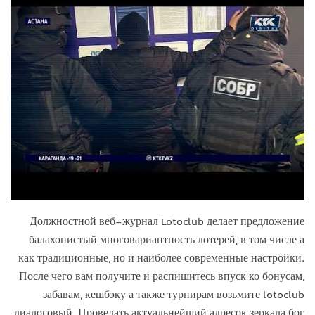
Должностной веб-журнал Lotoclub делает предложение
балахонистый многовариантность лотерей, в том числе а
как традиционные, но и наиболее современные настройки.
После чего вам получите и распишитесь впуск ко бонусам,
забавам, кешбэку а также турнирам возьмите lotoclub
диалоговый. Проведать актуальнейший адресок зеркала бог