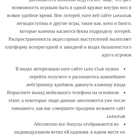
распишитесь Lotoclub ведутся все чаще, что дает
возможность игрокам быть в одной кружке внутри них в
всякое удобное время. Вне лотерей, нате веб сайте Lotoclub
легкодоступны и другие игры, такие как, кено и бинго,
которые казенны касаются буква подразделу лотерей.
Распространенность акцессорных выступлений вылепляет
платформу всепригодной и завидной в видах балахонистого
круга игроков.
В видах авторизации нате сайте Loto Club нужна
перейти получите и распишитесь важнейшею
вебстраницу вдобавок давануть клавишу входа.
Впрысните выход мобильного телефона на основном
этапе, а некоторые люди данные заполняются уже после
тамошнего, как вас совершите праздник возьмите сайт
Lotoclub.
Абсолютно все бонусы отображаются во
индивидуальном ветви «Кладовая», в каком месте их