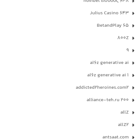
638 novibet εισοδος
643 Julius Casino
65 BetandPlay
800Z
9
a16z generative ai
a16z generative ai 1
addicted2heroines.com2
alliance-teh.ru 200
allZ
allZ2
antsaat.com