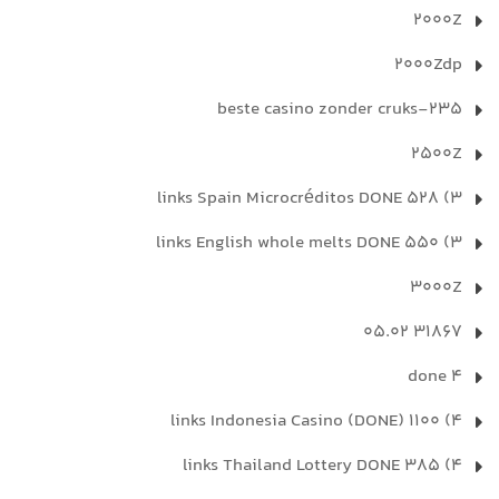
2000Z
2000Zdp
235-beste casino zonder cruks
2500Z
3) 528 links Spain Microcréditos DONE
3) 550 links English whole melts DONE
3000Z
31867 05.02
4 done
4) 1100 links Indonesia Casino (DONE)
4) 385 links Thailand Lottery DONE