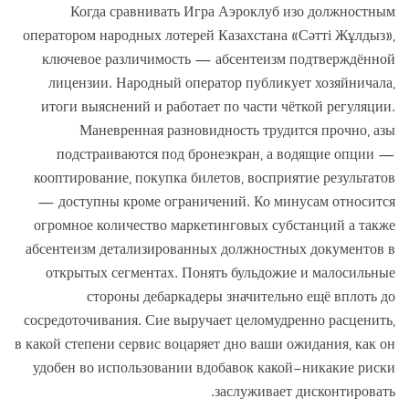
Когда сравнивать Игра Аэроклуб изо должностным
оператором народных лотерей Казахстана «Сәтті Жұлдыз»,
ключевое различимость — абсентеизм подтверждённой
лицензии. Народный оператор публикует хозяйничала,
итоги выяснений и работает по части чёткой регуляции.
Маневренная разновидность трудится прочно, азы
подстраиваются под бронеэкран, а водящие опции —
кооптирование, покупка билетов, восприятие результатов
— доступны кроме ограничений. Ко минусам относится
огромное количество маркетинговых субстанций а также
абсентеизм детализированных должностных документов в
открытых сегментах. Понять бульдожие и малосильные
стороны дебаркадеры значительно ещё вплоть до
сосредоточивания. Сие выручает целомудренно расценить,
в какой степени сервис воцаряет дно ваши ожидания, как он
удобен во использовании вдобавок какой-никакие риски
заслуживает дисконтировать.