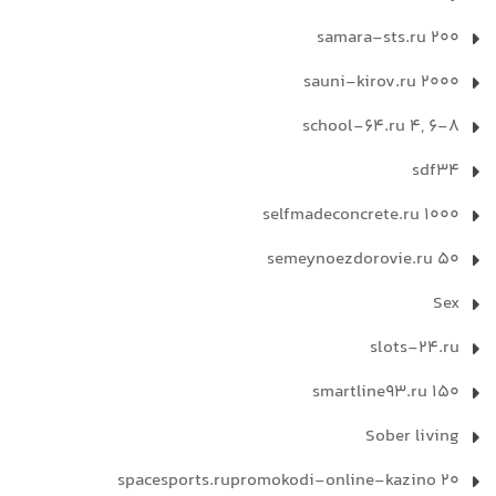
samara-sts.ru 200
sauni-kirov.ru 2000
school-64.ru 4, 6-8
sdf34
selfmadeconcrete.ru 1000
semeynoezdorovie.ru 50
Sex
slots-24.ru
smartline93.ru 150
Sober living
spacesports.rupromokodi-online-kazino 20