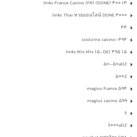
4) 400 links France Casino (FR) (DONE)
4000 links Thai หวยออนไลน์ DONE
44
494-coolzino casino
5) 495 links Mix Mix (5-DE)
50-50allZ
500Z
594 magius france
599 magius casino
6
6000allZ