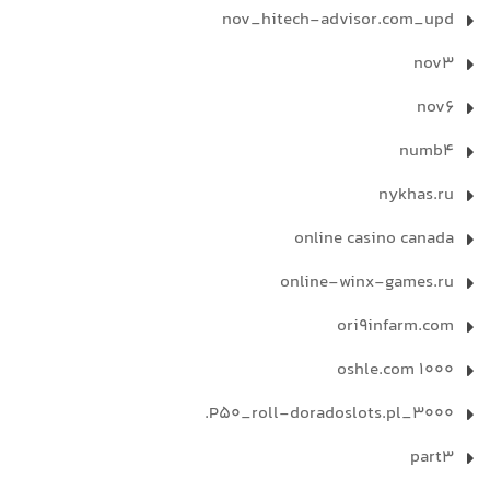
nov_hitech-advisor.com_upd
nov3
nov6
numb4
nykhas.ru
online casino canada
online-winx-games.ru
ori9infarm.com
oshle.com 1000
P50_roll-doradoslots.pl_3000.
part3