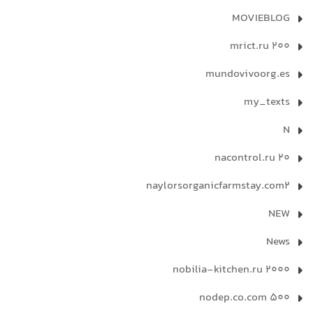
MOVIEBLOG
mrict.ru 200
mundovivoorg.es
my_texts
N
nacontrol.ru 20
naylorsorganicfarmstay.com2
NEW
News
nobilia-kitchen.ru 2000
nodep.co.com 500