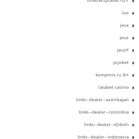
intellectplanet.ru 2
iuo
jeux
jeuz
jeuz2
jojobet
kompmix.ru 50
lalabet casino
links-dealer-azeirbajan
links-dealer-colombia
links-dealer-djiboti
links-dealer-indonesia