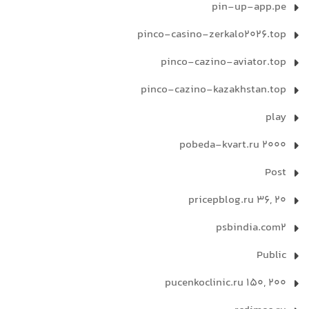
pin-up-app.pe
pinco-casino-zerkalo2026.top
pinco-cazino-aviator.top
pinco-cazino-kazakhstan.top
play
pobeda-kvart.ru 2000
Post
pricepblog.ru 36, 20
psbindia.com2
Public
pucenkoclinic.ru 150, 200