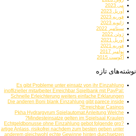
می 2023
آوریل 2023
فوریه 2023
ژانویه 2023
سپتامبر 2022
ژوئن 2022
آوریل 2021
فوریه 2021
نوامبر 2017
آگوست 2015
نوشته‌های تازه
Es gibt Probleme unter einsatz von ihr Einzahlung
inoffizieller mitarbeiter Erreichbar Spielbank mit PayPal:
Schnelle Erleichterung weiters einfache Erklarungen
Die anderen Boni blank Einzahlung gibt parece inside
Erreichbar Casinos?
Pkha Hydrargyrum Spielautomat Anleitung Welche
Mindesteinsatze gelten im Spielsaal Kraulen?
Echtgeldbonusse ohne Einzahlung gebot folgende gro?
artige Anlass, risikofrei nachdem zum besten geben unter
anderem gleichwohl echte Gewinne hinten durchsetzen