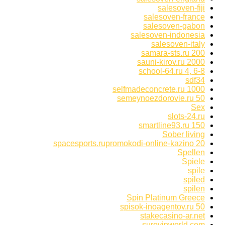
salesoven-fiji
salesoven-france
salesoven-gabon
salesoven-indonesia
salesoven-italy
samara-sts.ru 200
sauni-kirov.ru 2000
school-64.ru 4, 6-8
sdf34
selfmadeconcrete.ru 1000
semeynoezdorovie.ru 50
Sex
slots-24.ru
smartline93.ru 150
Sober living
spacesports.rupromokodi-online-kazino 20
Spellen
Spiele
spile
spiled
spilen
Spin Platinum Greece
spisok-inoagentov.ru 50
stakecasino-ar.net
surovinworld.com