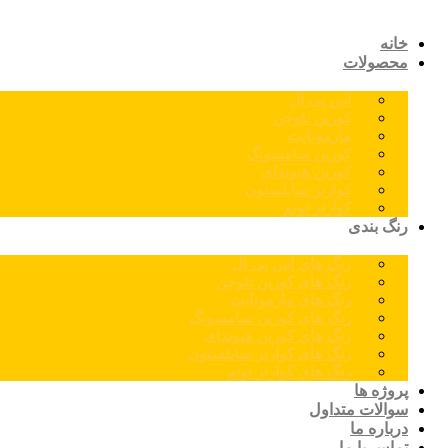
خانه
محصولات
اس پی ال
کورین نئوجن
مارمونایت
کورین سامسونگ
کورین هیوندای
کوارتز سایلستون
کوارتز توتم
رنگ بندی
رنگ های اس پی ال
رنگ های کورین نئوجن
رنگ های مارمونایت
رنگ های کورین سامسونگ
رنگ های کورین هیوندای
رنگ های کوارتز سایلستون
رنگ های کوارتز توتم
پروژه ها
سوالات متداول
درباره ما
تماس با ما