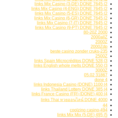
2) 7645 links Mix Casino (3-DE) DONE
2) 7645 links Mix Casino (4-ENG) DONE
2) 7645 links Mix Casino (5-ES) DONE
2) 7645 links Mix Casino (6-GR) DONE
2) 7645 links Mix Casino (7-IT) DONE
2) 7645 links Mix Casino (9-PT) DONE
2000 80-20Z
2000allZ
2000Z
2000Zdp
235-beste casino zonder cruks
2500Z
3) 528 links Spain Microcréditos DONE
3) 550 links English whole melts DONE
3000Z
31867 05.02
4 done
4) 1100 links Indonesia Casino (DONE)
4) 385 links Thailand Lottery DONE
4) 400 links France Casino (FR) (DONE)
4000 links Thai หวยออนไลน์ DONE
44
494-coolzino casino
5) 495 links Mix Mix (5-DE)