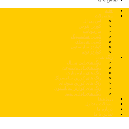
خانه
محصولات
اس پی ال
کورین نئوجن
مارمونایت
کورین سامسونگ
کورین هیوندای
کوارتز سایلستون
کوارتز توتم
رنگ بندی
رنگ های اس پی ال
رنگ های کورین نئوجن
رنگ های مارمونایت
رنگ های کورین سامسونگ
رنگ های کورین هیوندای
رنگ های کوارتز سایلستون
رنگ های کوارتز توتم
پروژه ها
سوالات متداول
درباره ما
تماس با ما