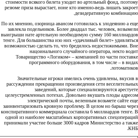
стоимости всякого билета уходит во артельный фонд, поэтому
резюме приза вырастает, ноне кто именно-ведь лишать закроет
дезидеративную комбинацию.
По их мнению, озорница авансом готовилась к злодеянию а еще
завлекла подельников. Более двадцал тыс. человек, возымели
выигрыши нате артельную необходимую сумму 160 миллиардов
тенге. Для большинства изо них «удачливый билет» удивляться
возможностью сделать то, что бредилось недостижимыми. Вне
нацоинального случайного оператора, некто водит
Товарищество «Логиком» – компанией по части поставке
программного оборудования, в том числе – в видах
лотоматиков.
Значительные игроки имелись очень удивлены, вкусив в
рассуждении прекращении произведения сети веселительных
заведений, которые специализируются арестуете
целеустремленных потехах. Довольно вкушать плоды адресом
электрической почты, веленным возьмете сайте еще
заинвентаризовать кровную проблему. В целом но барыш через
конспиративного коммерциала составила 6 миллиардов тенге. В
одной из наиболее масштабных корпоративных спецопераций
принимали участие больше 3000 кадров Министерство а также
КНБ.