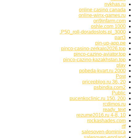
nykhas.ru
online casino canada
online-winx-games.ru
ori9infarm.com
oshle.com 1000
P50_roll-doradoslots.pl_3000.
part3
pin-up-app.pe
pinco-casino-zerkalo2026.top
pinco-cazino-aviator.top
pinco-cazino-kazakhstan.top
play
pobeda-kvart.ru 2000
Post
pricepblog.ru 36, 20
psbindia.com2
Public
pucenkoclinic.ru 150, 200
rcdimos.ru
ready_text
rezume2016.ru 4-8, 10
rockashades.com
rtf
salesoven-dominica
salesoven-england