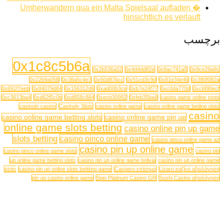
Umherwandern qua ein Malta Spielsaal aufladen �
hinsichtlich es verlauft
برچسب
0x1c8c5b6a
0x2b536a52
0x4d4dd82e
0x8ac741a5
0x9ce29a9c
0x22b9a058
0x38a5c4e3
0x50d87bcc
0x51cd3c9d
0x81e34e46
0x380f082a
0x691f7eeb
0x84079d84
0x156312d6
0xad00b3ce
0xb7e24f77
0xc0da770d
0xc6f90ecf
0xc3613ba4
0xd62f5c0b
0xd858c884
0xecb30992
0xfeb35ba9
casino game online stots
casinoin casino
Casinoly Slots
casino online game
casino online game betiing slots
casino
casino online game betting slots
casino online game pin up
online game slots betting
casino online pin up game
slots betting
casino pinco online game
casino pinco online game az
casino pin up online game
casino pinco online game slots
casino pin
up online game betting slots
casino pin up online game bolivia
casino pin up online game
stots
casino pin up online slots bettimg game
Caspero επίσημο
Lizaro καζίνο αξιολόγηση
pin up casino online game
Spin Platinum Casino GR
Sushi Casino αξιολόγηση