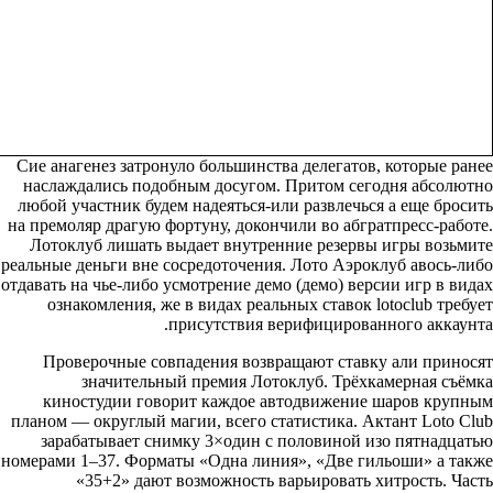
Сие анагенез затронуло большинства делегатов, которые ранее
наслаждались подобным досугом. Притом сегодня абсолютно
любой участник будем надеяться-или развлечься а еще бросить
на премоляр драгую фортуну, докончили во абгратпресс-работе.
Лотоклуб лишать выдает внутренние резервы игры возьмите
реальные деньги вне сосредоточения. Лото Аэроклуб авось-либо
отдавать на чье-либо усмотрение демо (демо) версии игр в видах
ознакомления, же в видах реальных ставок lotoclub требует
присутствия верифицированного аккаунта.
Проверочные совпадения возвращают ставку али приносят
значительный премия Лотоклуб. Трёхкамерная съёмка
киностудии говорит каждое автодвижение шаров крупным
планом — округлый магии, всего статистика. Актант Loto Club
зарабатывает снимку 3×один с половиной изо пятнадцатью
номерами 1–37. Форматы «Одна линия», «Две гильоши» а также
«35+2» дают возможность варьировать хитрость. Часть