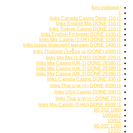
! Без рубрики
1
1) 110 links Canada Casino Done
1) 110 links English Mix DONE
1) 110 links Turkiye Casino DONE
1) 1100 links English Frt trigger DONE
1) 1100 links Mix Casino (1-DK) DONE
1) 1400 links russia блэкспрут магазин DONE
1) 2000 links Thailand เว็บซื้อหวย (DONE)
1) 220 links Mix Mix (1-ENG) DONE
1) 28380 links Mix Casino (UK-1) DONE
1) 28380 links Mix Casino (UK-2) DONE
1) 28380 links Mix Casino (UK-3) DONE
1) 330 links Canada Casino DONE
1) 4000 links Thai บาคาร่า DONE
1) 500 links USA Casino DONE
1) 75 links Thai บาคาร่า DONE
1) 8008 links Mix Casino (3-HU) DONE
1000 80-20Z
1000allZ
1000Z
1200 80-20Z
12222