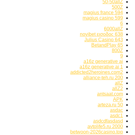
50-50allZ
500Z
594 magius france
599 magius casino
6
6000allZ
638 novibet εισοδος
643 Julius Casino
65 BetandPlay
800Z
9
a16z generative ai
a16z generative ai 1
addicted2heroines.com2
alliance-teh.ru 200
allZ
allZ2
antsaat.com
APK
arteza.ru 50
asdac
asdc1
asdcdfasdasd
avtolife5.ru 2000
betwoon-2026casino.top