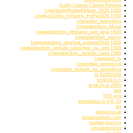
Sushi Casino Casino Review
t.meHaiGHRollerEMpire_2026 1500
t.meKaSSiNo_FriSpiny_HyPe2026 1500
t.mepoker_pokerdom
t.mepokerdom_oficial
t.mepokerdom_ofitsialnii_sait_igrat 1500
t.mepokerdom_otzyvy
t.mepokerdom_skachat_android2026 1500
t.mepokerdom_zerkalo_rabochee_na_seg 1500
t.mepokerdom_zerkalo_saita 1500
t.meriobet_fs
t.meriobet_promocod
t.meriobet_zerkalo_na_segodnya
t2 02202026
tcmk24.ru 1
tcmk24.ru 2000
test
TR2 eng
translateis.ru 4-8, 10
trd
tubejp.co.uk
tunaanaokulu.com
tyumen-kaiyi.ru
uncategorized