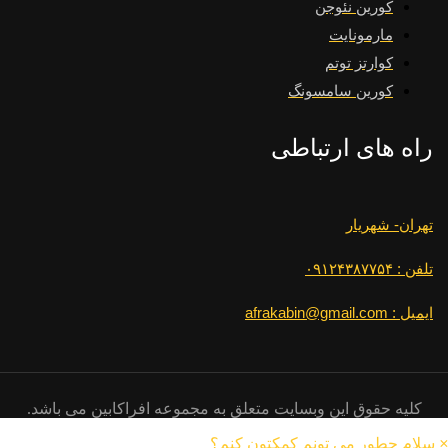
کورین نئوجن
مارمونایت
کوارتز توتم
کورین سامسونگ
راه های ارتباطی
تهران- شهریار
تلفن : ۰۹۱۲۴۳۸۷۷۵۴
ایمیل : afrakabin@gmail.com
کلیه حقوق این وبسایت متعلق به مجموعه افراکابین می باشد.
×
سلام چطور می تونم کمکتون کنم؟