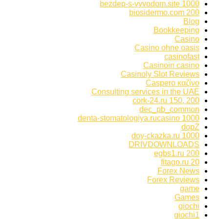
bezdep-s-vyvodom.site 1000
biosidermo.com 200
Blog
Bookkeeping
Casino
Casino ohne oasis
casinofast
Casinoin casino
Casinoly Slot Reviews
Caspero καζίνο
Consulting services in the UAE
cork-24.ru 150, 200
dec_pb_common
denta-stomatologiya.rucasino 1000
dopZ
doy-ckazka.ru 1000
DRIVDOWNLOADS
egbs1.ru 200
fitago.ru 20
Forex News
Forex Reviews
game
Games
giochi
giochi1