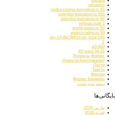
vavada
vdcasino
vodka-casino-bonuskod.ru 20
voleybol-ksendzov.ru 200
voleybol-ksendzov.ru 50
willwax.ruall 2
world-vision.ru 50
www.o-rating.ru 50
xn--17-8kc3bfr2e.xn--p1ai 240
Z
а3-300
АУ наші 04.02
Индексы Форекс
Новости Криптовалют
Пости
Текста
Финтех
Форекс Брокеры
دسته بندی نشده
بایگانی‌ها
مارس 2026
فوریه 2026