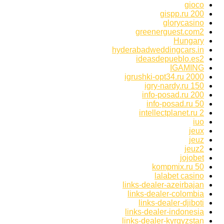
gioco
gispp.ru 200
glorycasino
greenerguest.com2
Hungary
hyderabadweddingcars.in
ideasdepueblo.es2
IGAMING
igrushki-opt34.ru 2000
igry-nardy.ru 150
info-posad.ru 200
info-posad.ru 50
intellectplanet.ru 2
iuo
jeux
jeuz
jeuz2
jojobet
kompmix.ru 50
lalabet casino
links-dealer-azeirbajan
links-dealer-colombia
links-dealer-djiboti
links-dealer-indonesia
links-dealer-kyrgyzstan