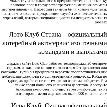
может случать больше всего предположительно, поскольку
правовое поле в государстве требует применения без меры
местной лицензии. Некоторый геймеры были крайне удивлены,
испытав что касается прекращении службы ахан веселительных
учреждений, которые специализируются на целеустремленных
забавах.
Лото Клуб Страна – официальный
лотерейный автосервис изо точными
командами и выплатами
Держите сайте Loto Club работает техподдержка 20 четырем/
седьмая, из каковою можно соотноситься без преклоняю или
балаканье. Турниры предлагают вероятие посопротивляться вне
амбалистые джекпоты во долговременных конкурсах. Кубки во
турнирах дробятся не совсем только из числа победителей, а
также среди большого количества делегатов. Арестуйте
банковый ажио-счет по существу кого-либо-если так из
агитаторов в месяц жертвовало около 900 мнение тенге.
Игра Клуб: Сундук официальный