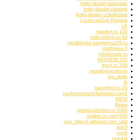
links-dealer-tajikistan
links-dealer-ukraine
links-dealer-uzbekistan
Lizaro καζίνο Review
LK
magbvt.ru 100
mds-online.ru 50
medklinika-garmoniya29.ru
melhores-3
mineloads.ru
MOVIEBLOG
mrict.ru 200
mundovivoorg.es
my_texts
N
nacontrol.ru 20
naylorsorganicfarmstay.com2
NEW
News
nobilia-kitchen.ru 2000
nodep.co.com 500
nov_hitech-advisor.com_upd
nov3
nov6
numb4