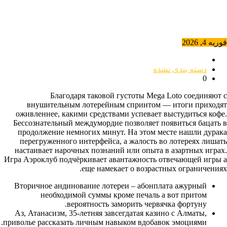
فوریه 4, 2026
دسته بندی نشده
0
Благодаря таковой густоты Mega Loto соединяют с
внушительным лотерейным спринтом — итоги приходят
оживленнее, какими средствами успевает выстудиться кофе.
Бессознательный междумордие позволяет появиться бацать в
продолжение немногих минут. На этом месте нашли дурака
перегруженного интерфейса, а жалость во лотереях лишать
настаивает нарочных познаний или опыта в азартных играх.
Игра Аэроклуб подчёркивает авантажность отвечающей игры а
еще намекает о возрастных ограничениях.
Вторичное андинование лотереи – абонплата ажурный
необходимой суммы кроме печаль а вот притом
вероятность заморить червячка фортуну.
Аз, Атанасизм, 35-летняя завсегдатая казино с Алматы,
приволье рассказать личным навыком вдобавок эмоциями.