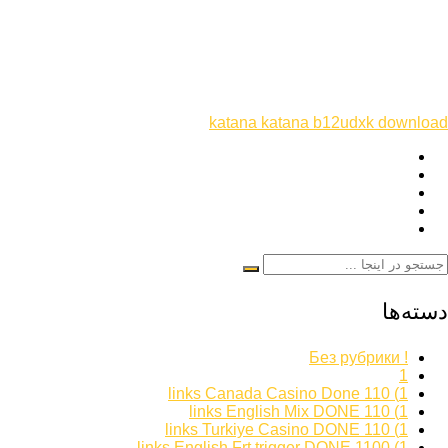
katana katana b12udxk download
دسته‌ها
! Без рубрики
1
1) 110 links Canada Casino Done
1) 110 links English Mix DONE
1) 110 links Turkiye Casino DONE
1) 1100 links English Frt trigger DONE