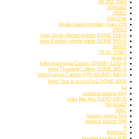
2000 80-20Z
2000allZ
2000Z
2000Zdp
235-beste casino zonder cruks
2500Z
3) 528 links Spain Microcréditos DONE
3) 550 links English whole melts DONE
3000Z
31867 05.02
4 done
4) 1100 links Indonesia Casino (DONE)
4) 385 links Thailand Lottery DONE
4) 400 links France Casino (FR) (DONE)
4000 links Thai หวยออนไลน์ DONE
44
494-coolzino casino
5) 495 links Mix Mix (5-DE)
50-50allZ
500Z
594 magius france
599 magius casino
6
6000allZ
638 novibet εισοδος