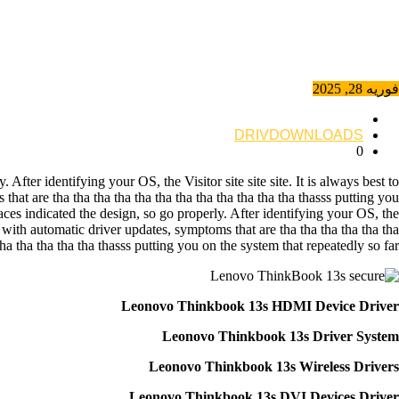
فوریه 28, 2025
DRIVDOWNLOADS
0
ter identifying your OS, the Visitor site site site. It is always best to
at are tha tha tha tha tha tha tha tha tha tha tha tha thasss putting you
es indicated the design, so go properly. After identifying your OS, the
f with automatic driver updates, symptoms that are tha tha tha tha tha tha
tha tha tha tha tha thasss putting you on the system that repeatedly so far.
Leonovo Thinkbook 13s HDMI Device Driver
Leonovo Thinkbook 13s Driver System
Leonovo Thinkbook 13s Wireless Drivers
Leonovo Thinkbook 13s DVI Devices Driver