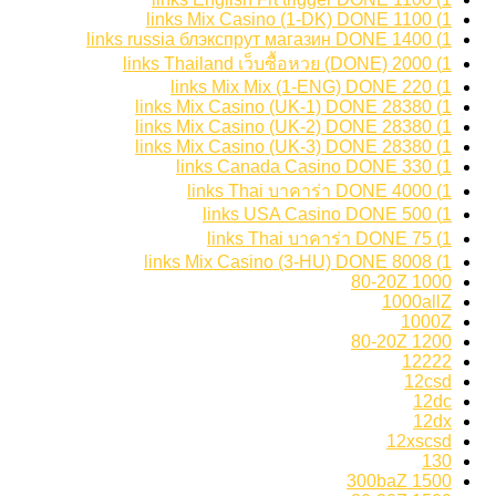
1) 1100 links Mix Casino (1-DK) DONE
1) 1400 links russia блэкспрут магазин DONE
1) 2000 links Thailand เว็บซื้อหวย (DONE)
1) 220 links Mix Mix (1-ENG) DONE
1) 28380 links Mix Casino (UK-1) DONE
1) 28380 links Mix Casino (UK-2) DONE
1) 28380 links Mix Casino (UK-3) DONE
1) 330 links Canada Casino DONE
1) 4000 links Thai บาคาร่า DONE
1) 500 links USA Casino DONE
1) 75 links Thai บาคาร่า DONE
1) 8008 links Mix Casino (3-HU) DONE
1000 80-20Z
1000allZ
1000Z
1200 80-20Z
12222
12csd
12dc
12dx
12xscsd
130
1500 300baZ