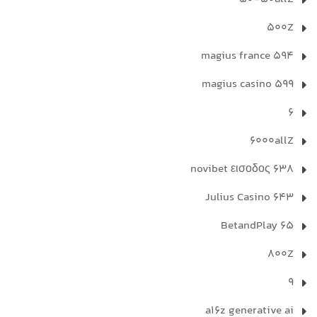
500Z
594 magius france
599 magius casino
6
6000allZ
638 novibet εισοδος
643 Julius Casino
65 BetandPlay
800Z
9
a16z generative ai