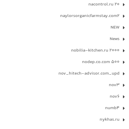
nacontrol.ru 20
naylorsorganicfarmstay.com2
NEW
News
nobilia-kitchen.ru 2000
nodep.co.com 500
nov_hitech-advisor.com_upd
nov3
nov6
numb4
nykhas.ru