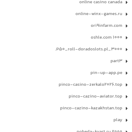
online casino canada
online-winx-games.ru
ori9infarm.com
oshle.com 1000
P50_roll-doradoslots.pl_3000.
part3
pin-up-app.pe
pinco-casino-zerkalo2026.top
pinco-cazino-aviator.top
pinco-cazino-kazakhstan.top
play
pobeda-kvart.ru 2000