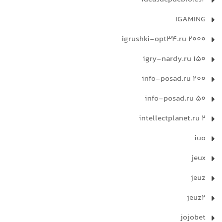
IGAMING
igrushki-opt34.ru 2000
igry-nardy.ru 150
info-posad.ru 200
info-posad.ru 50
intellectplanet.ru 2
iuo
jeux
jeuz
jeuz2
jojobet