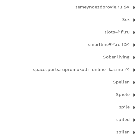
semeynoezdorovie.ru 50
Sex
slots-24.ru
smartline93.ru 150
Sober living
spacesports.rupromokodi-online-kazino 20
Spellen
Spiele
spile
spiled
spilen