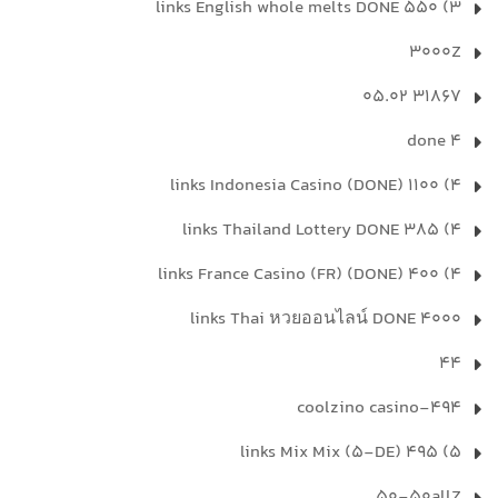
3) 550 links English whole melts DONE
3000Z
31867 05.02
4 done
4) 1100 links Indonesia Casino (DONE)
4) 385 links Thailand Lottery DONE
4) 400 links France Casino (FR) (DONE)
4000 links Thai หวยออนไลน์ DONE
44
494-coolzino casino
5) 495 links Mix Mix (5-DE)
50-50allZ