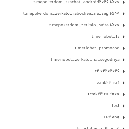
t.mepokerdom_skachat_android2026 1500
t.mepokerdom_zerkalo_rabochee_na_seg 1500
t.mepokerdom_zerkalo_saita 1500
t.meriobet_fs
t.meriobet_promocod
t.meriobet_zerkalo_na_segodnya
t2 02202026
tcmk24.ru 1
tcmk24.ru 2000
test
TR2 eng
translateis.ru 4-8, 10