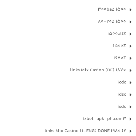
1500 300baZ
1500 80-20Z
1500allZ
1500Z
1670Z
1870 links Mix Casino (DE)
1cdc
1dsc
1sdc
1xbet-apk-ph.com3
2) 1980 links Mix Casino (1-ENG) DONE