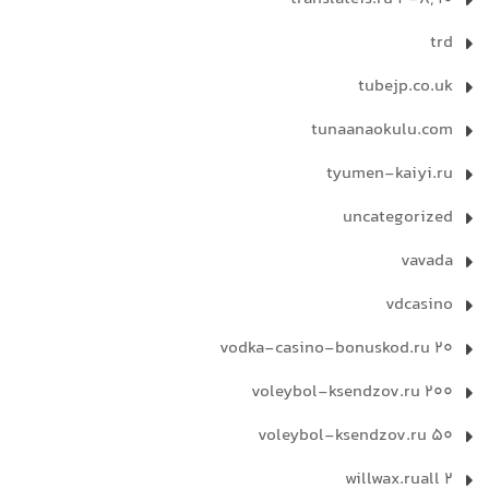
trd
tubejp.co.uk
tunaanaokulu.com
tyumen-kaiyi.ru
uncategorized
vavada
vdcasino
vodka-casino-bonuskod.ru 20
voleybol-ksendzov.ru 200
voleybol-ksendzov.ru 50
willwax.ruall 2