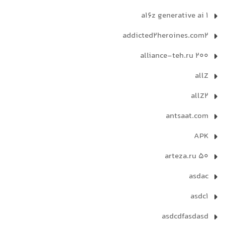
a16z generative ai 1
addicted2heroines.com2
alliance-teh.ru 200
allZ
allZ2
antsaat.com
APK
arteza.ru 50
asdac
asdc1
asdcdfasdasd