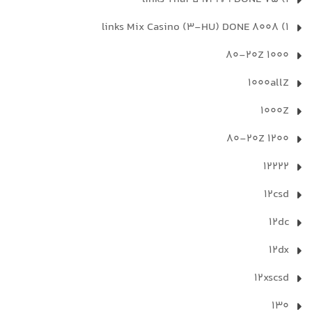
1) 8008 links Mix Casino (3-HU) DONE
1000 80-20Z
1000allZ
1000Z
1200 80-20Z
12222
12csd
12dc
12dx
12xscsd
130