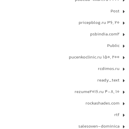
Post
pricepblog.ru 36, 20
psbindia.com2
Public
pucenkoclinic.ru 150, 200
rcdimos.ru
ready_text
rezume2016.ru 4-8, 10
rockashades.com
rtf
salesoven-dominica