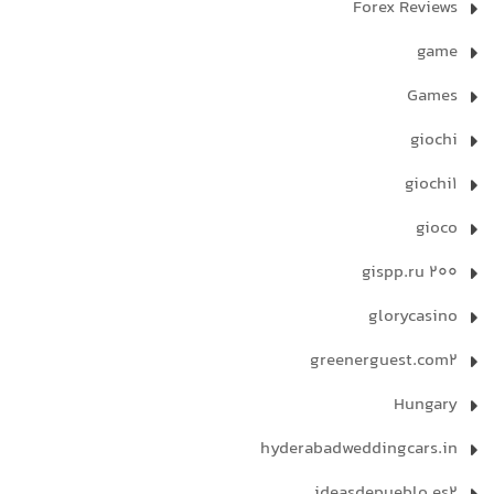
Forex Reviews
game
Games
giochi
giochi1
gioco
gispp.ru 200
glorycasino
greenerguest.com2
Hungary
hyderabadweddingcars.in
ideasdepueblo.es2