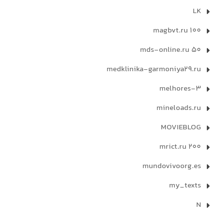
LK
magbvt.ru 100
mds-online.ru 50
medklinika-garmoniya29.ru
melhores-3
mineloads.ru
MOVIEBLOG
mrict.ru 200
mundovivoorg.es
my_texts
N