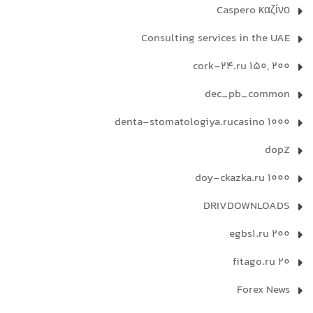
Caspero καζίνο
Consulting services in the UAE
cork-24.ru 150, 200
dec_pb_common
denta-stomatologiya.rucasino 1000
dopZ
doy-ckazka.ru 1000
DRIVDOWNLOADS
egbs1.ru 200
fitago.ru 20
Forex News