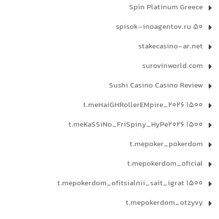
Spin Platinum Greece
spisok-inoagentov.ru 50
stakecasino-ar.net
surovinworld.com
Sushi Casino Casino Review
t.meHaiGHRollerEMpire_2026 1500
t.meKaSSiNo_FriSpiny_HyPe2026 1500
t.mepoker_pokerdom
t.mepokerdom_oficial
t.mepokerdom_ofitsialnii_sait_igrat 1500
t.mepokerdom_otzyvy