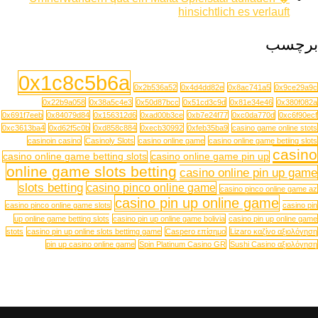
hinsichtlich es verlauft
برچسب
0x1c8c5b6a
0x2b536a52
0x4d4dd82e
0x8ac741a5
0x9ce29a9c
0x22b9a058
0x38a5c4e3
0x50d87bcc
0x51cd3c9d
0x81e34e46
0x380f082a
0x691f7eeb
0x84079d84
0x156312d6
0xad00b3ce
0xb7e24f77
0xc0da770d
0xc6f90ecf
0xc3613ba4
0xd62f5c0b
0xd858c884
0xecb30992
0xfeb35ba9
casino game online stots
casinoin casino
Casinoly Slots
casino online game
casino online game betiing slots
casino
casino online game betting slots
casino online game pin up
online game slots betting
casino online pin up game
slots betting
casino pinco online game
casino pinco online game az
casino pin up online game
casino pinco online game slots
casino pin
up online game betting slots
casino pin up online game bolivia
casino pin up online game
stots
casino pin up online slots bettimg game
Caspero επίσημο
Lizaro καζίνο αξιολόγηση
pin up casino online game
Spin Platinum Casino GR
Sushi Casino αξιολόγηση