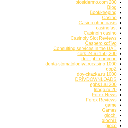
biosidermo.com 200
Blog
Bookkeeping
Casino
Casino ohne oasis
casinofast
Casinoin casino
Casinoly Slot Reviews
Caspero καζίνο
Consulting services in the UAE
cork-24.ru 150, 200
dec_pb_common
denta-stomatologiya.rucasino 1000
dopZ
doy-ckazka.ru 1000
DRIVDOWNLOADS
egbs1.ru 200
fitago.ru 20
Forex News
Forex Reviews
game
Games
giochi
giochi1
gioco