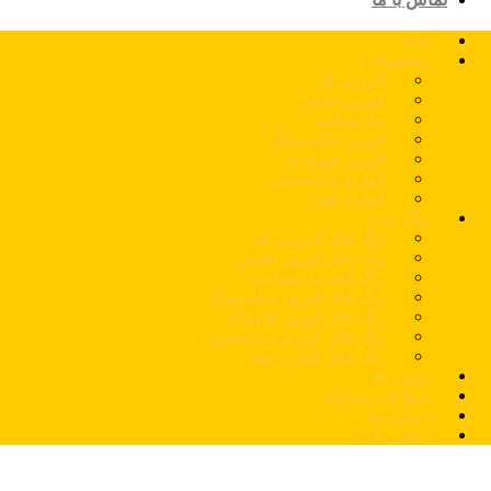
خانه
محصولات
اس پی ال
کورین نئوجن
مارمونایت
کورین سامسونگ
کورین هیوندای
کوارتز سایلستون
کوارتز توتم
رنگ بندی
رنگ های اس پی ال
رنگ های کورین نئوجن
رنگ های مارمونایت
رنگ های کورین سامسونگ
رنگ های کورین هیوندای
رنگ های کوارتز سایلستون
رنگ های کوارتز توتم
پروژه ها
سوالات متداول
درباره ما
تماس با ما