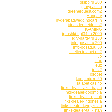
gispp.ru 200
glorycasino
greenerguest.com2
Hungary
hyderabadweddingcars.in
ideasdepueblo.es2
IGAMING
igrushki-opt34.ru 2000
igry-nardy.ru 150
info-posad.ru 200
info-posad.ru 50
intellectplanet.ru 2
iuo
jeux
jeuz
jeuz2
jojobet
kompmix.ru 50
lalabet casino
links-dealer-azeirbajan
links-dealer-colombia
links-dealer-djiboti
links-dealer-indonesia
links-dealer-kyrgyzstan
links-dealer-tajikistan