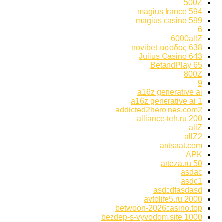
500Z
594 magius france
599 magius casino
6
6000allZ
638 novibet εισοδος
643 Julius Casino
65 BetandPlay
800Z
9
a16z generative ai
a16z generative ai 1
addicted2heroines.com2
alliance-teh.ru 200
allZ
allZ2
antsaat.com
APK
arteza.ru 50
asdac
asdc1
asdcdfasdasd
avtolife5.ru 2000
betwoon-2026casino.top
bezdep-s-vyvodom.site 1000