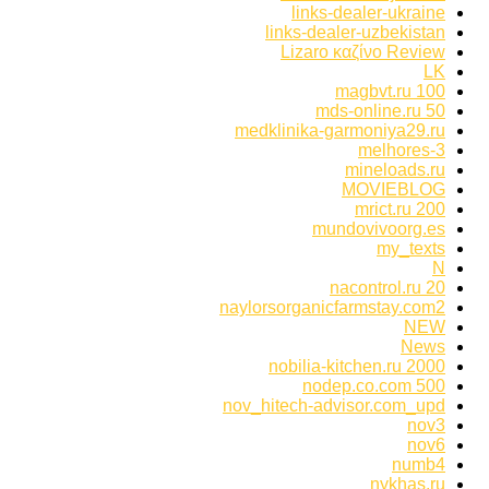
links-dealer-ukraine
links-dealer-uzbekistan
Lizaro καζίνο Review
LK
magbvt.ru 100
mds-online.ru 50
medklinika-garmoniya29.ru
melhores-3
mineloads.ru
MOVIEBLOG
mrict.ru 200
mundovivoorg.es
my_texts
N
nacontrol.ru 20
naylorsorganicfarmstay.com2
NEW
News
nobilia-kitchen.ru 2000
nodep.co.com 500
nov_hitech-advisor.com_upd
nov3
nov6
numb4
nykhas.ru