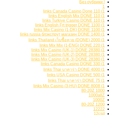
! Без рубрики
1
1) 110 links Canada Casino Done
1) 110 links English Mix DONE
1) 110 links Turkiye Casino DONE
1) 1100 links English Frt trigger DONE
1) 1100 links Mix Casino (1-DK) DONE
1) 1400 links russia блэкспрут магазин DONE
1) 2000 links Thailand เว็บซื้อหวย (DONE)
1) 220 links Mix Mix (1-ENG) DONE
1) 28380 links Mix Casino (UK-1) DONE
1) 28380 links Mix Casino (UK-2) DONE
1) 28380 links Mix Casino (UK-3) DONE
1) 330 links Canada Casino DONE
1) 4000 links Thai บาคาร่า DONE
1) 500 links USA Casino DONE
1) 75 links Thai บาคาร่า DONE
1) 8008 links Mix Casino (3-HU) DONE
1000 80-20Z
1000allZ
1000Z
1200 80-20Z
12222
12csd