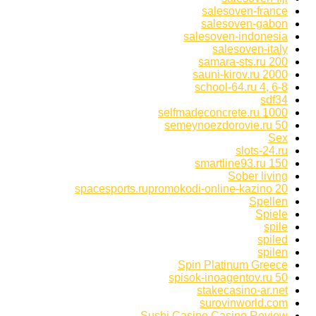
salesoven-france
salesoven-gabon
salesoven-indonesia
salesoven-italy
samara-sts.ru 200
sauni-kirov.ru 2000
school-64.ru 4, 6-8
sdf34
selfmadeconcrete.ru 1000
semeynoezdorovie.ru 50
Sex
slots-24.ru
smartline93.ru 150
Sober living
spacesports.rupromokodi-online-kazino 20
Spellen
Spiele
spile
spiled
spilen
Spin Platinum Greece
spisok-inoagentov.ru 50
stakecasino-ar.net
surovinworld.com
Sushi Casino Casino Review