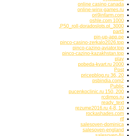
online casino canada
online-winx-games.ru
ori9infarm.com
oshle.com 1000
P50_roll-doradoslots.pl_3000.
part3
pin-up-app.pe
pinco-casino-zerkalo2026.top
pinco-cazino-aviator.top
pinco-cazino-kazakhstan.top
play
pobeda-kvart.ru 2000
Post
pricepblog.ru 36, 20
psbindia.com2
Public
pucenkoclinic.ru 150, 200
rcdimos.ru
ready_text
rezume2016.ru 4-8, 10
rockashades.com
rtf
salesoven-dominica
salesoven-england
salesoven-fiji