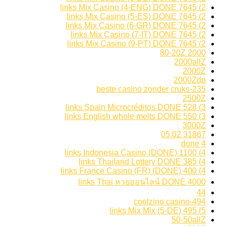
2) 7645 links Mix Casino (4-ENG) DONE
2) 7645 links Mix Casino (5-ES) DONE
2) 7645 links Mix Casino (6-GR) DONE
2) 7645 links Mix Casino (7-IT) DONE
2) 7645 links Mix Casino (9-PT) DONE
2000 80-20Z
2000allZ
2000Z
2000Zdp
235-beste casino zonder cruks
2500Z
3) 528 links Spain Microcréditos DONE
3) 550 links English whole melts DONE
3000Z
31867 05.02
4 done
4) 1100 links Indonesia Casino (DONE)
4) 385 links Thailand Lottery DONE
4) 400 links France Casino (FR) (DONE)
4000 links Thai หวยออนไลน์ DONE
44
494-coolzino casino
5) 495 links Mix Mix (5-DE)
50-50allZ