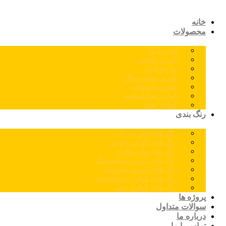
خانه
محصولات
اس پی ال
کورین نئوجن
مارمونایت
کورین سامسونگ
کورین هیوندای
کوارتز سایلستون
کوارتز توتم
رنگ بندی
رنگ های اس پی ال
رنگ های کورین نئوجن
رنگ های مارمونایت
رنگ های کورین سامسونگ
رنگ های کورین هیوندای
رنگ های کوارتز سایلستون
رنگ های کوارتز توتم
پروژه ها
سوالات متداول
درباره ما
تماس با ما