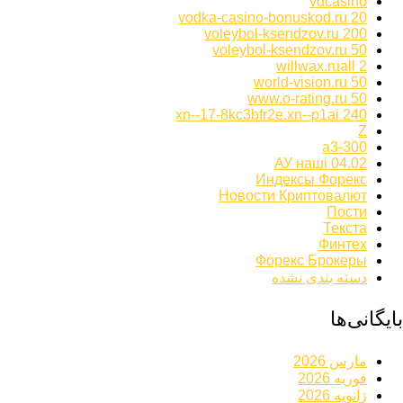
vdcasino
vodka-casino-bonuskod.ru 20
voleybol-ksendzov.ru 200
voleybol-ksendzov.ru 50
willwax.ruall 2
world-vision.ru 50
www.o-rating.ru 50
xn--17-8kc3bfr2e.xn--p1ai 240
Z
а3-300
АУ наші 04.02
Индексы Форекс
Новости Криптовалют
Пости
Текста
Финтех
Форекс Брокеры
دسته بندی نشده
بایگانی‌ها
مارس 2026
فوریه 2026
ژانویه 2026