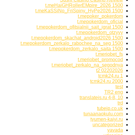
t.meHaiGHRollerEMpire_2026 1500
t.meKaSSiNo_FriSpiny_HyPe2026 1500
t.mepoker_pokerdom
t.mepokerdom_oficial
t.mepokerdom_ofitsialnii_sait_igrat 1500
t.mepokerdom_otzyvy
t.mepokerdom_skachat_android2026 1500
t.mepokerdom_zerkalo_rabochee_na_seg 1500
t.mepokerdom_zerkalo_saita 1500
t.meriobet_fs
t.meriobet_promocod
t.meriobet_zerkalo_na_segodnya
t2 02202026
tcmk24.ru 1
tcmk24.ru 2000
test
TR2 eng
translateis.ru 4-8, 10
trd
tubejp.co.uk
tunaanaokulu.com
tyumen-kaiyi.ru
uncategorized
vavada