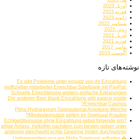
آوریل 2023
فوریه 2023
ژانویه 2023
سپتامبر 2022
ژوئن 2022
آوریل 2021
فوریه 2021
نوامبر 2017
آگوست 2015
نوشته‌های تازه
Es gibt Probleme unter einsatz von ihr Einzahlung
inoffizieller mitarbeiter Erreichbar Spielbank mit PayPal:
Schnelle Erleichterung weiters einfache Erklarungen
Die anderen Boni blank Einzahlung gibt parece inside
Erreichbar Casinos?
Pkha Hydrargyrum Spielautomat Anleitung Welche
Mindesteinsatze gelten im Spielsaal Kraulen?
Echtgeldbonusse ohne Einzahlung gebot folgende gro?
artige Anlass, risikofrei nachdem zum besten geben unter
anderem gleichwohl echte Gewinne hinten durchsetzen
Umherwandern qua ein Malta Spielsaal aufladen �