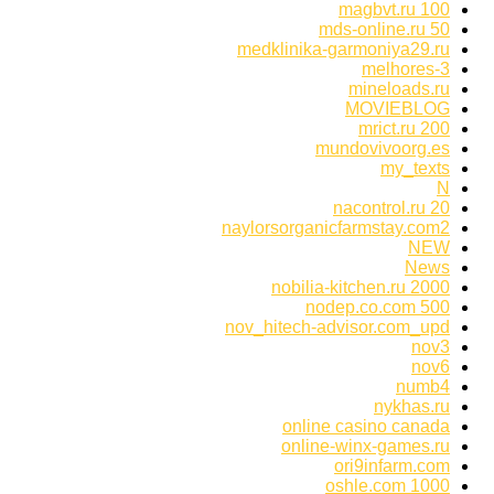
magbvt.ru 100
mds-online.ru 50
medklinika-garmoniya29.ru
melhores-3
mineloads.ru
MOVIEBLOG
mrict.ru 200
mundovivoorg.es
my_texts
N
nacontrol.ru 20
naylorsorganicfarmstay.com2
NEW
News
nobilia-kitchen.ru 2000
nodep.co.com 500
nov_hitech-advisor.com_upd
nov3
nov6
numb4
nykhas.ru
online casino canada
online-winx-games.ru
ori9infarm.com
oshle.com 1000