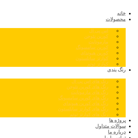
خانه
محصولات
اس پی ال
کورین نئوجن
مارمونایت
کورین سامسونگ
کورین هیوندای
کوارتز سایلستون
کوارتز توتم
رنگ بندی
رنگ های اس پی ال
رنگ های کورین نئوجن
رنگ های مارمونایت
رنگ های کورین سامسونگ
رنگ های کورین هیوندای
رنگ های کوارتز سایلستون
رنگ های کوارتز توتم
پروژه ها
سوالات متداول
درباره ما
تماس با ما