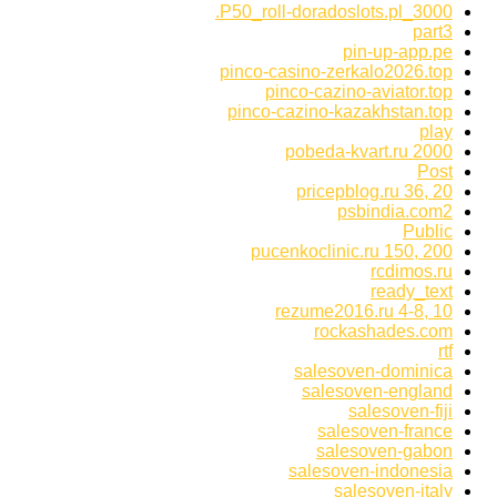
P50_roll-doradoslots.pl_3000.
part3
pin-up-app.pe
pinco-casino-zerkalo2026.top
pinco-cazino-aviator.top
pinco-cazino-kazakhstan.top
play
pobeda-kvart.ru 2000
Post
pricepblog.ru 36, 20
psbindia.com2
Public
pucenkoclinic.ru 150, 200
rcdimos.ru
ready_text
rezume2016.ru 4-8, 10
rockashades.com
rtf
salesoven-dominica
salesoven-england
salesoven-fiji
salesoven-france
salesoven-gabon
salesoven-indonesia
salesoven-italy