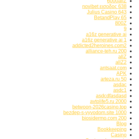
6000allZ
638 novibet εισοδος
643 Julius Casino
65 BetandPlay
800Z
9
a16z generative ai
a16z generative ai 1
addicted2heroines.com2
alliance-teh.ru 200
allZ
allZ2
antsaat.com
APK
arteza.ru 50
asdac
asdc1
asdcdfasdasd
avtolife5.ru 2000
betwoon-2026casino.top
bezdep-s-vyvodom.site 1000
biosidermo.com 200
Blog
Bookkeeping
Casino