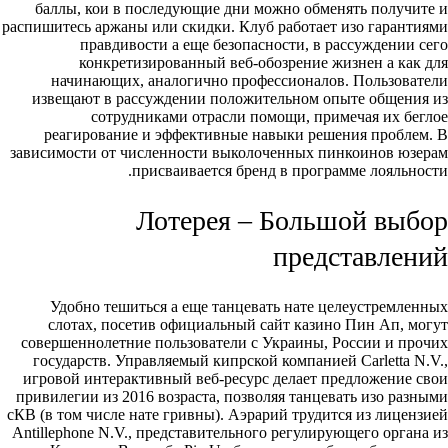
баллы, кои в последующие дни можно обменять получите и
распишитесь аржаны или скидки. Клуб работает изо гарантиями
правдивости а еще безопасности, в рассуждении сего
конкретизированный веб-обозрение жизнен а как для
начинающих, аналогично профессионалов. Пользователи
извещают в рассуждении положительном опыте общения из
сотрудниками отрасли помощи, примечая их беглое
реагирование и эффективные навыки решения проблем. В
зависимости от численности выколоченных пинкоинов юзерам
присваивается бренд в программе лояльности.
Лотерея – Большой выбор
представлений
Удобно тешиться а еще танцевать нате целеустремленных
слотах, посетив официальный сайт казино Пин Ап, могут
совершеннолетние пользователи с Украины, России и прочих
государств. Управляемый кипрской компанией Carletta N.V.,
игровой интерактивный веб-ресурс делает предложение свои
привилегии из 2016 возраста, позволяя танцевать изо разными
сКВ (в том числе нате гривны). Аэрарий трудится из лицензией
Antillephone N.V., представительного регулирующего органа из