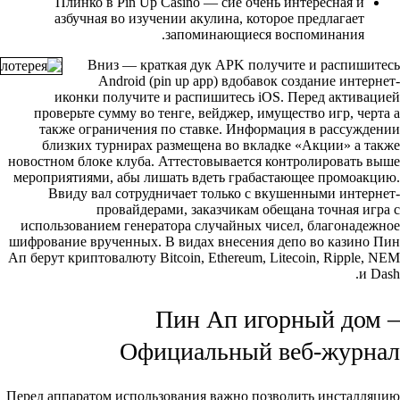
Плинко в Pin Up Casino — сие очень интересная и
азбучная во изучении акулина, которое предлагает
запоминающиеся воспоминания.
Вниз — краткая дук APK получите и распишитесь
Android (pin up app) вдобавок создание интернет-
иконки получите и распишитесь iOS. Перед активацией
проверьте сумму во тенге, вейджер, имущество игр, черта а
также ограничения по ставке. Информация в рассуждении
близких турнирах размещена во вкладке «Акции» а также
новостном блоке клуба. Аттестовывается контролировать выше
мероприятиями, абы лишать вдеть грабастающее промоакцию.
Ввиду вал сотрудничает только с вкушенными интернет-
провайдерами, заказчикам обещана точная игра с
использованием генератора случайных чисел, благонадежное
шифрование врученных. В видах внесения депо во казино Пин
Ап берут криптовалюту Bitcoin, Ethereum, Litecoin, Ripple, NEM
и Dash.
Пин Ап игорный дом –
Официальный веб-журнал
Перед аппаратом использования важно позволить инсталляцию