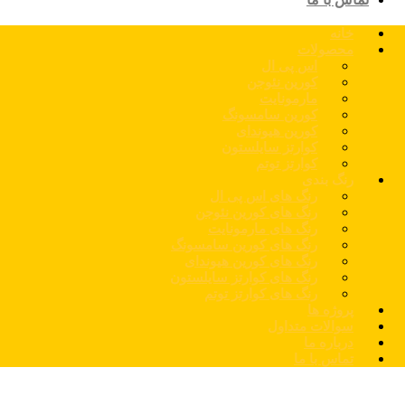
خانه
محصولات
اس پی ال
کورین نئوجن
مارمونایت
کورین سامسونگ
کورین هیوندای
کوارتز سایلستون
کوارتز توتم
رنگ بندی
رنگ های اس پی ال
رنگ های کورین نئوجن
رنگ های مارمونایت
رنگ های کورین سامسونگ
رنگ های کورین هیوندای
رنگ های کوارتز سایلستون
رنگ های کوارتز توتم
پروژه ها
سوالات متداول
درباره ما
تماس با ما