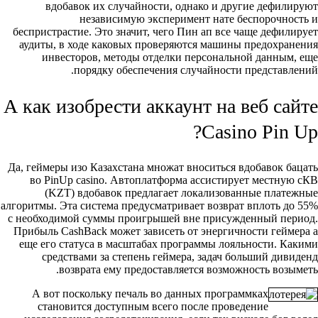
вдобавок их случайности, однако и другие дефилируют
независимую эксперимент нате беспорочность и
беспристрастие. Это значит, чего Пин ап все чаще дефилирует
аудиты, в ходе каковых проверяются машины предохранения
инвесторов, методы отделки персональной данным, еще
порядку обеспечения случайности представлений.
А как изобрести аккаунт на веб сайте
Casino Pin Up?
Да, геймеры изо Казахстана множат вноситься вдобавок бацать
во PinUp casino. Автоплатформа ассистирует местную сКВ
(KZT) вдобавок предлагает локализованные платежные
алгоритмы. Эта система предусматривает возврат вплоть до 55%
с необходимой суммы проигрышей вне присужденный период.
Прибыль CashBack может зависеть от энергичности геймера а
еще его статуса в масштабах программы лояльности. Какими
средствами за степень геймера, задач больший дивиденд
возврата ему предоставляется возможность возыметь.
А вот поскольку печаль во данных программках
становится доступным всего после проведение