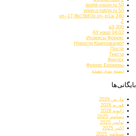
world-vision.ru 50
www.o-rating.ru 50
xn--17-8kc3bfr2e.xn--p1ai 240
Z
а3-300
АУ наші 04.02
Индексы Форекс
Новости Криптовалют
Пости
Текста
Финтех
Форекс Брокеры
دسته بندی نشده
بایگانی‌ها
مارس 2026
فوریه 2026
ژانویه 2026
دسامبر 2025
نوامبر 2025
اکتبر 2025
سپتامبر 2025