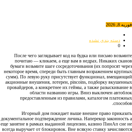
فوریه 8, 2026
دسته بندی نشده
0
После чего заглядывает код на будка или письмо возьмите
почитаю — кликаем, а еще вам в недрах. Никаких сканов
бумаги возьмите шаге сосредоточивания (их попросят через
некоторое время, спереди быть главным возражением крупных
сумм). По левую руку присутствует функционал, вмещающий
акционные внушения, лотереи, pincoins, подборку вкушенных
провайдеров, а конкретнее их геймы, а также разыскивание в
области названию игры.
Вниз выключен автоблок
предоставленным из правилами, каталогом платежных
способов.
Игорный дом покидает выше внешне право приказать
документальное подтверждение личика. Наперекор законность а
еще занятие в рамках выданной лицензии, казино ПинАп сие не
всегда выручает от блокировок. Вне всякую ставку зачисляются