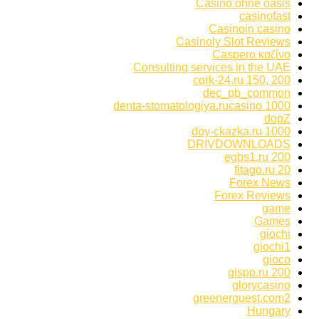
Casino ohne oasis
casinofast
Casinoin casino
Casinoly Slot Reviews
Caspero καζίνο
Consulting services in the UAE
cork-24.ru 150, 200
dec_pb_common
denta-stomatologiya.rucasino 1000
dopZ
doy-ckazka.ru 1000
DRIVDOWNLOADS
egbs1.ru 200
fitago.ru 20
Forex News
Forex Reviews
game
Games
giochi
giochi1
gioco
gispp.ru 200
glorycasino
greenerguest.com2
Hungary