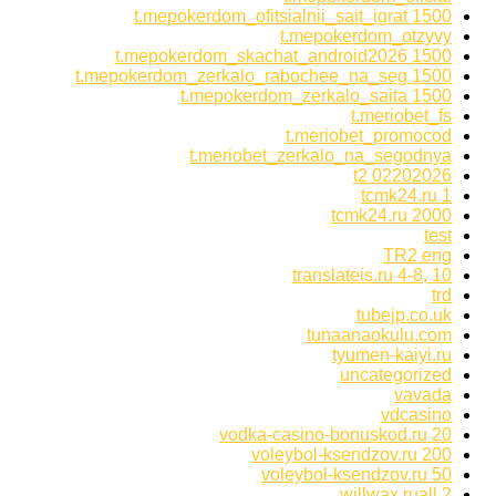
t.mepokerdom_ofitsialnii_sait_igrat 1500
t.mepokerdom_otzyvy
t.mepokerdom_skachat_android2026 1500
t.mepokerdom_zerkalo_rabochee_na_seg 1500
t.mepokerdom_zerkalo_saita 1500
t.meriobet_fs
t.meriobet_promocod
t.meriobet_zerkalo_na_segodnya
t2 02202026
tcmk24.ru 1
tcmk24.ru 2000
test
TR2 eng
translateis.ru 4-8, 10
trd
tubejp.co.uk
tunaanaokulu.com
tyumen-kaiyi.ru
uncategorized
vavada
vdcasino
vodka-casino-bonuskod.ru 20
voleybol-ksendzov.ru 200
voleybol-ksendzov.ru 50
willwax.ruall 2