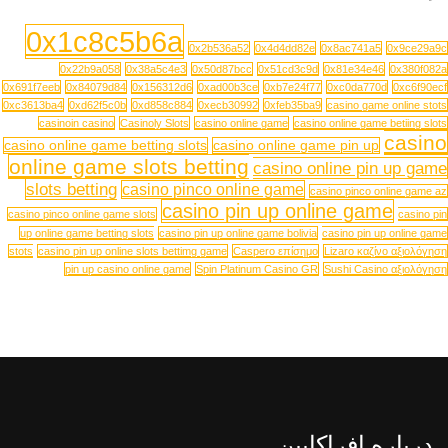
0x1c8c5b6a
0x2b536a52
0x4d4dd82e
0x8ac741a5
0x9ce29a9c
0x22b9a058
0x38a5c4e3
0x50d87bcc
0x51cd3c9d
0x81e34e46
0x380f082a
0x691f7eeb
0x84079d84
0x156312d6
0xad00b3ce
0xb7e24f77
0xc0da770d
0xc6f90ecf
0xc3613ba4
0xd62f5c0b
0xd858c884
0xecb30992
0xfeb35ba9
casino game online stots
casinoin casino
Casinoly Slots
casino online game
casino online game betiing slots
casino
casino online game betting slots
casino online game pin up
online game slots betting
casino online pin up game
slots betting
casino pinco online game
casino pinco online game az
casino pin up online game
casino pinco online game slots
casino pin
up online game betting slots
casino pin up online game bolivia
casino pin up online game
stots
casino pin up online slots bettimg game
Caspero επίσημο
Lizaro καζίνο αξιολόγηση
pin up casino online game
Spin Platinum Casino GR
Sushi Casino αξιολόγηση
درباره افراکابین