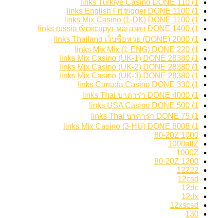
1) 110 links Turkiye Casino DONE
1) 1100 links English Frt trigger DONE
1) 1100 links Mix Casino (1-DK) DONE
1) 1400 links russia блэкспрут магазин DONE
1) 2000 links Thailand เว็บซื้อหวย (DONE)
1) 220 links Mix Mix (1-ENG) DONE
1) 28380 links Mix Casino (UK-1) DONE
1) 28380 links Mix Casino (UK-2) DONE
1) 28380 links Mix Casino (UK-3) DONE
1) 330 links Canada Casino DONE
1) 4000 links Thai บาคาร่า DONE
1) 500 links USA Casino DONE
1) 75 links Thai บาคาร่า DONE
1) 8008 links Mix Casino (3-HU) DONE
1000 80-20Z
1000allZ
1000Z
1200 80-20Z
12222
12csd
12dc
12dx
12xscsd
130