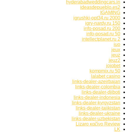
hyderabadweddingcars.in
ideasdepueblo.es2
IGAMING
igrushki-opt34.ru 2000
igry-nardy.ru 150
info-posad.ru 200
info-posad.ru 50
intellectplanet.ru 2
iuo
jeux
jeuz
jeuz2
jojobet
kompmix.ru 50
lalabet casino
links-dealer-azeirbajan
links-dealer-colombia
links-dealer-djiboti
links-dealer-indonesia
links-dealer-kyrgyzstan
links-dealer-tajikistan
links-dealer-ukraine
links-dealer-uzbekistan
Lizaro καζίνο Review
LK