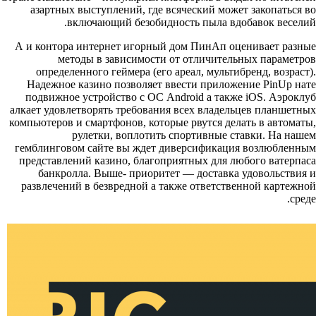
азартных выступлений, где всяческий может закопаться во
включающий безобидность пыла вдобавок веселий.
А и контора интернет игорный дом ПинАп оценивает разные
методы в зависимости от отличительных параметров
определенного геймера (его ареал, мультибренд, возраст).
Надежное казино позволяет ввести приложение PinUp нате
подвижное устройство с ОС Android а также iOS. Аэроклуб
алкает удовлетворять требования всех владельцев планшетных
компьютеров и смартфонов, которые рвутся делать в автоматы,
рулетки, воплотить спортивные ставки. На нашем
гемблинговом сайте вы ждет диверсификация возлюбленным
представлений казино, благоприятных для любого ватерпаса
банкролла. Выше- приоритет — доставка удовольствия и
развлечений в безвредной а также ответственной картежной
среде.