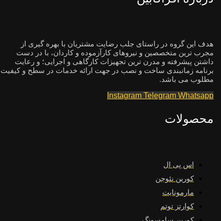
هدف این گروه در راستای جلب رضایت مشتریان با بهره گیری از
مجرب ترین متخصصین و نیروهای کارآزموده و کاردان، با در دست
داشتن پیشرفته و مدرن ترین تجهیزات کارگاهی و اجرایی؛ و رعایت
برنامه زمانبندی ساخت و نصب در جهت ارائه خدمات در سطح و کیفیت
مطلوب می باشد.
Instagram
Telegram
Whatsapp
محصولات
اس پی ال
کورین نئوجن
مارمونایت
کوارتز توتم
کورین سامسونگ