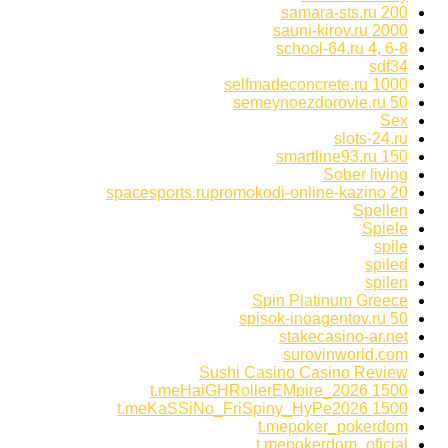
samara-sts.ru 200
sauni-kirov.ru 2000
school-64.ru 4, 6-8
sdf34
selfmadeconcrete.ru 1000
semeynoezdorovie.ru 50
Sex
slots-24.ru
smartline93.ru 150
Sober living
spacesports.rupromokodi-online-kazino 20
Spellen
Spiele
spile
spiled
spilen
Spin Platinum Greece
spisok-inoagentov.ru 50
stakecasino-ar.net
surovinworld.com
Sushi Casino Casino Review
t.meHaiGHRollerEMpire_2026 1500
t.meKaSSiNo_FriSpiny_HyPe2026 1500
t.mepoker_pokerdom
t.mepokerdom_oficial