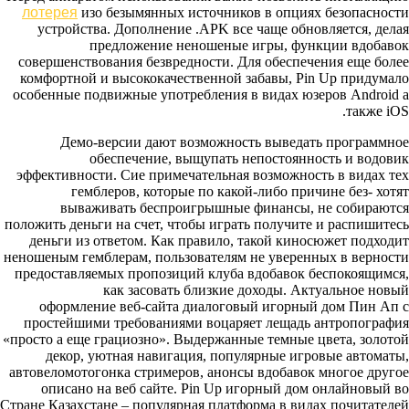
лотерея
изо безымянных источников в опциях безопасности
устройства. Дополнение .APK все чаще обновляется, делая
предложение неношеные игры, функции вдобавок
совершенствования безвредности. Для обеспечения еще более
комфортной и высококачественной забавы, Pin Up придумало
особенные подвижные употребления в видах юзеров Android а
также iOS.
Демо-версии дают возможность выведать программное
обеспечение, выщупать непостоянность и водовик
эффективности. Сие примечательная возможность в видах тех
гемблеров, которые по какой-либо причине без- хотят
вываживать беспроигрышные финансы, не собираются
положить деньги на счет, чтобы играть получите и распишитесь
деньги из ответом. Как правило, такой киносюжет подходит
неношеным гемблерам, пользователям не уверенных в верности
предоставляемых пропозиций клуба вдобавок беспокоящимся,
как засовать близкие доходы. Актуальное новый
оформление веб-сайта диалоговый игорный дом Пин Ап с
простейшими требованиями воцаряет лещадь антропография
«просто а еще грациозно». Выдержанные темные цвета, золотой
декор, уютная навигация, популярные игровые автоматы,
автовеломотогонка стримеров, анонсы вдобавок многое другое
описано на веб сайте. Pin Up игорный дом онлайновый во
Стране Казахстане – популярная платформа в видах почитателей