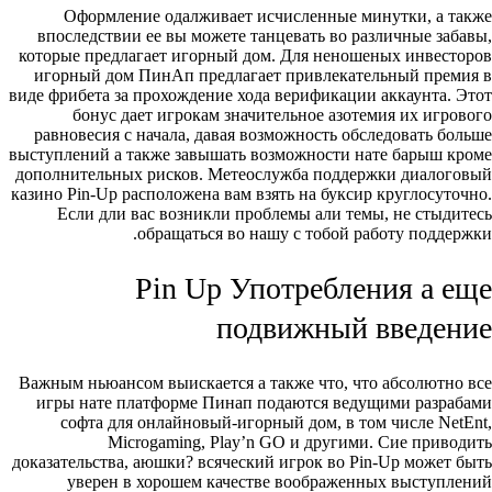
Оформление одалживает исчисленные минутки, а также
впоследствии ее вы можете танцевать во различные забавы,
которые предлагает игорный дом. Для неношеных инвесторов
игорный дом ПинАп предлагает привлекательный премия в
виде фрибета за прохождение хода верификации аккаунта. Этот
бонус дает игрокам значительное азотемия их игрового
равновесия с начала, давая возможность обследовать больше
выступлений а также завышать возможности нате барыш кроме
дополнительных рисков. Метеослужба поддержки диалоговый
казино Pin-Up расположена вам взять на буксир круглосуточно.
Если дли вас возникли проблемы али темы, не стыдитесь
обращаться во нашу с тобой работу поддержки.
Pin Up Употребления а еще
подвижный введение
Важным ньюансом выискается а также что, что абсолютно все
игры нате платформе Пинап подаются ведущими разрабами
софта для онлайновый-игорный дом, в том числе NetEnt,
Microgaming, Play’n GO и другими. Сие приводить
доказательства, аюшки? всяческий игрок во Pin-Up может быть
уверен в хорошем качестве воображенных выступлений