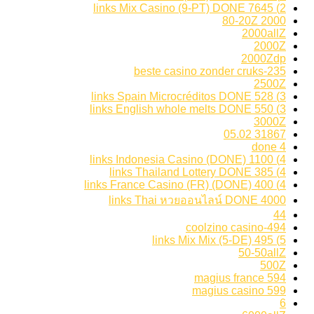
2) 7645 links Mix Casino (9-PT) DONE
2000 80-20Z
2000allZ
2000Z
2000Zdp
235-beste casino zonder cruks
2500Z
3) 528 links Spain Microcréditos DONE
3) 550 links English whole melts DONE
3000Z
31867 05.02
4 done
4) 1100 links Indonesia Casino (DONE)
4) 385 links Thailand Lottery DONE
4) 400 links France Casino (FR) (DONE)
4000 links Thai หวยออนไลน์ DONE
44
494-coolzino casino
5) 495 links Mix Mix (5-DE)
50-50allZ
500Z
594 magius france
599 magius casino
6