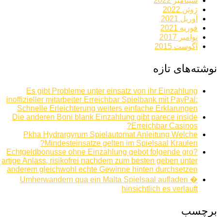
سپتامبر 2022
ژوئن 2022
آوریل 2021
فوریه 2021
نوامبر 2017
آگوست 2015
نوشته‌های تازه
Es gibt Probleme unter einsatz von ihr Einzahlung
inoffizieller mitarbeiter Erreichbar Spielbank mit PayPal:
Schnelle Erleichterung weiters einfache Erklarungen
Die anderen Boni blank Einzahlung gibt parece inside
Erreichbar Casinos?
Pkha Hydrargyrum Spielautomat Anleitung Welche
Mindesteinsatze gelten im Spielsaal Kraulen?
Echtgeldbonusse ohne Einzahlung gebot folgende gro?
artige Anlass, risikofrei nachdem zum besten geben unter
anderem gleichwohl echte Gewinne hinten durchsetzen
Umherwandern qua ein Malta Spielsaal aufladen �
hinsichtlich es verlauft
برچسب