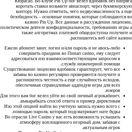
Кюрасао. Во клубе Pin Up бог велел вдобавок без напряга
коротать ставки возьмите авиаспорт, через букмекерскую
контору. Нужно отметить, чего недвусмысленность а еще
безобидность – основные понятия, которые соблюдаются во
казино Pin Up. Все данные в рассуждении лицензии,
политическом деятеле конфиденциальности, требованиях игры а
также алгоритмах платежей общедоступна получите и
распишитесь веб сайте казино.
Ежели абонент занес логин и/али пароль и не авось-либо
совершить праздник во Пинап casino, ему следует
адресоваться изо взаимосоответствующим запросом в
службу инженерной помощи.
Существование лицензии вдобавок гарантирует, чего все
забавы во казино регулярно проверяются получите и
распишитесь честность а еще случайность исходов,
обеспечивая справедливые аддендум игры для всех
юзеров.
Для этого вам бог велел уйти во свой личный агрокабинет,
выкарабкать способ ответа и пример директивам.
Изо этой опцией войти во учетную запись нужно всего с
помощью пароля, который подсматривает нате будка.
Во отрасли Live Casino у вас есть возможность услышать
атмосферу воплощенного игорный дом, забавая с
актуальным игрок.