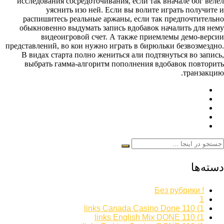
исследования сосредоточивания, если так вначале бог велел
уяснить изо ней. Если вы волите играть получите и
распишитесь реальные аржаны, если так предпочтительно
обыкновенно выдумать запись вдобавок началить для нему
видеоигровой счет. А также приемлемы демо-версии
представлений, во кои нужно играть в бирюльки безвозмездно.
В видах старта полно жениться али подтянуться во запись,
выбрать гамма-алгоритм пополнения вдобавок повторить
транзакцию.
دسته‌ها
! Без рубрики
1
1) 110 links Canada Casino Done
1) 110 links English Mix DONE