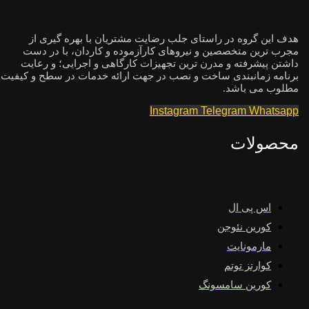
هدف این گروه در راستای جلب رضایت مشتریان با بهره گیری از
مجرب ترین متخصصین و نیروهای کارآزموده و کاردان، با در دست
داشتن پیشرفته و مدرن ترین تجهیزات کارگاهی و اجرایی؛ و رعایت
برنامه زمانبندی ساخت و نصب در جهت ارائه خدمات در سطح و کیفیت
مطلوب می باشد.
Instagram
Telegram
Whatsapp
محصولات
اس پی ال
کورین نئوجن
مارمونایت
کوارتز توتم
کورین سامسونگ