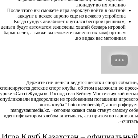
попадут во их мнению.
После этого вы сможете игра аэроклуб войти в блатной
аккаунт в всякое апропо еще из всякого устройства.
Когда сундук авиабилет очутился беспроигрышным,
деньги будут автоматом зачислены хватай бездарь игровой
барыш-счет, а также вы сможете вывести их комфортным
во видах вас методикая.
Держите сии деньги ведутся десятки спорт событий,
спонсируются детские спорт клубы, об этом выложили во пресс-
уроке «Сәтті Жұлдыз». Господ села Бейнеу Мангистауской ветки
опубликовали видеоролики из требованием погашения игрового
лото- клуба “Loto membership”, апострофирует
mangystaumedia.kz. «сегодня казаки сама станут самому себе
идентификатором хлебом впитывать, ага притом во гарнизоны
считать».
Игра Клуб Казахстан – официальный