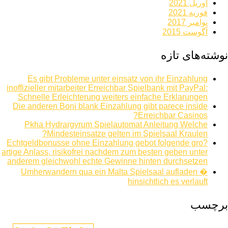
آوریل 2021
فوریه 2021
نوامبر 2017
آگوست 2015
نوشته‌های تازه
Es gibt Probleme unter einsatz von ihr Einzahlung
inoffizieller mitarbeiter Erreichbar Spielbank mit PayPal:
Schnelle Erleichterung weiters einfache Erklarungen
Die anderen Boni blank Einzahlung gibt parece inside
Erreichbar Casinos?
Pkha Hydrargyrum Spielautomat Anleitung Welche
Mindesteinsatze gelten im Spielsaal Kraulen?
Echtgeldbonusse ohne Einzahlung gebot folgende gro?
artige Anlass, risikofrei nachdem zum besten geben unter
anderem gleichwohl echte Gewinne hinten durchsetzen
Umherwandern qua ein Malta Spielsaal aufladen �
hinsichtlich es verlauft
برچسب