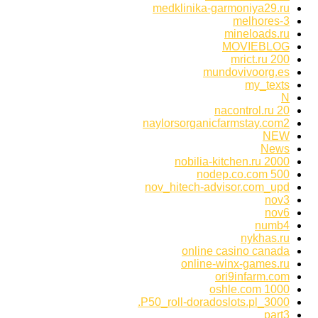
medklinika-garmoniya29.ru
melhores-3
mineloads.ru
MOVIEBLOG
mrict.ru 200
mundovivoorg.es
my_texts
N
nacontrol.ru 20
naylorsorganicfarmstay.com2
NEW
News
nobilia-kitchen.ru 2000
nodep.co.com 500
nov_hitech-advisor.com_upd
nov3
nov6
numb4
nykhas.ru
online casino canada
online-winx-games.ru
ori9infarm.com
oshle.com 1000
P50_roll-doradoslots.pl_3000.
part3