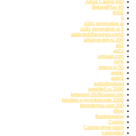
643 Julius Casino
65 BetandPlay
800Z
9
a16z generative ai
a16z generative ai 1
addicted2heroines.com2
alliance-teh.ru 200
allZ
allZ2
antsaat.com
APK
arteza.ru 50
asdac
asdc1
asdcdfasdasd
avtolife5.ru 2000
betwoon-2026casino.top
bezdep-s-vyvodom.site 1000
biosidermo.com 200
Blog
Bookkeeping
Casino
Casino ohne oasis
casinofast