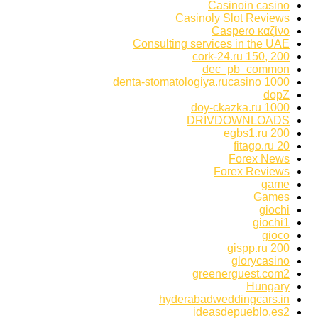
Casinoin casino
Casinoly Slot Reviews
Caspero καζίνο
Consulting services in the UAE
cork-24.ru 150, 200
dec_pb_common
denta-stomatologiya.rucasino 1000
dopZ
doy-ckazka.ru 1000
DRIVDOWNLOADS
egbs1.ru 200
fitago.ru 20
Forex News
Forex Reviews
game
Games
giochi
giochi1
gioco
gispp.ru 200
glorycasino
greenerguest.com2
Hungary
hyderabadweddingcars.in
ideasdepueblo.es2