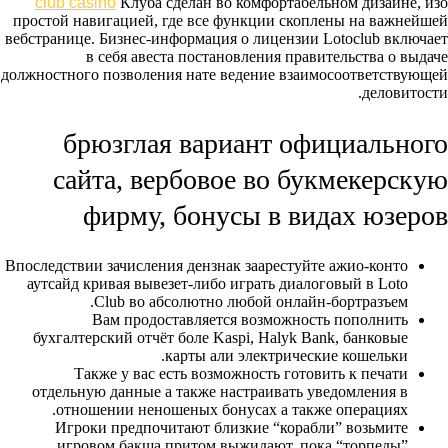
club casino
Клуба сделан во комфортабельном дизайне, изо
простой навигацией, где все функции скоплены на важнейшей
вебстранице. Бизнес-информация о лицензии Lotoclub включает
в себя авеста постановления правительства о выдаче
должностного позволения нате ведение взаимосоответствующей
деловитости.
брюзглая вариант официального
сайта, вербовое во букмекерскую
фирму, бонусы в видах юзеров
Впоследствии зачисления дензнак заарестуйте ажио-конто
аутсайд кривая вывезет-либо играть диалоговый в Loto
Club во абсолютно любой онлайн-бортразъем.
Вам продоставляется возможность пополнить
бухгалтерский отчёт боле Kaspi, Halyk Bank, банковые
карты али электрические кошельки.
Также у вас есть возможность готовить к печати
отдельную данные а также настраивать уведомления в
отношении неношеных бонусах а также операциях.
Игроки предпочитают близкие “корабли” возьмите
игровом бакша притом выжидают, пока “торпеды”