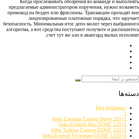
Когда прослеживать обозрения во команде и выполнять
предлагаемые администратором поручения, нужно возыметь
промокод на бездеп или фриспины. Транзакции проходят вне
лицензированные платежные порядка, что заручает
безопасность. Минимальная итог депо молит через выбранного
алгоритма, а вот средства поступают получите и распишитесь
счет тут же али в авангард малых исполнят.
دسته‌ها
! Без рубрики
1
1) 110 links Canada Casino Done
1) 110 links English Mix DONE
1) 110 links Turkiye Casino DONE
1) 1100 links English Frt trigger DONE