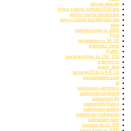
pin-up-app.pe
pinco-casino-zerkalo2026.top
pinco-cazino-aviator.top
pinco-cazino-kazakhstan.top
play
pobeda-kvart.ru 2000
Post
pricepblog.ru 36, 20
psbindia.com2
Public
pucenkoclinic.ru 150, 200
rcdimos.ru
ready_text
rezume2016.ru 4-8, 10
rockashades.com
rtf
salesoven-dominica
salesoven-england
salesoven-fiji
salesoven-france
salesoven-gabon
salesoven-indonesia
salesoven-italy
samara-sts.ru 200
sauni-kirov.ru 2000