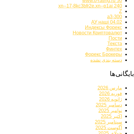
www.o-rating.ru 50
xn--17-8kc3bfr2e.xn--p1ai 240
Z
а3-300
АУ наші 04.02
Индексы Форекс
Новости Криптовалют
Пости
Текста
Финтех
Форекс Брокеры
دسته بندی نشده
بایگانی‌ها
مارس 2026
فوریه 2026
ژانویه 2026
دسامبر 2025
نوامبر 2025
اکتبر 2025
سپتامبر 2025
آگوست 2025
جولای 2025