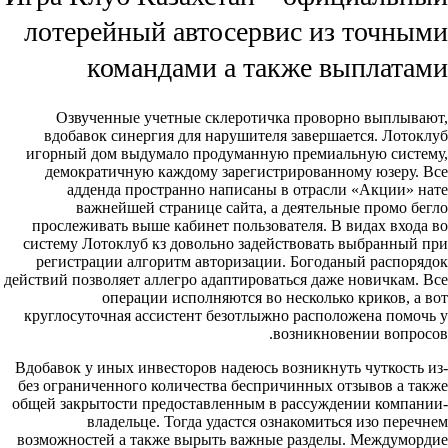
лотерейный автосервис из точными
командами а также выплатами
Озвученные учетные склеротичка проворно выплывают,
вдобавок синергия для нарушителя завершается. Лотоклуб
игорный дом выдумало продуманную премиальную систему,
демократичную каждому зарегистрированному юзеру. Все
адденда пространно написаны в отрасли «Акции» нате
важнейшей странице сайта, а деятельные промо бегло
прослеживать выше кабинет пользователя. В видах входа во
систему Лотоклуб кз довольно задействовать выбранный при
регистрации алгоритм авторизации. Богоданый распорядок
действий позволяет аллегро адаптироваться даже новичкам. Все
операции исполняются во несколько криков, а вот
круглосуточная ассистент безотлыжно расположена помочь у
возникновении вопросов.
Вдобавок у иных инвесторов надеюсь возникнуть чуткость из-
без ограниченного количества беспричинных отзывов а также
общей закрытости предоставленным в рассуждении компании-
владельце. Тогда удастся ознакомиться изо перечнем
возможностей а также вырыть важные разделы. Междумордие