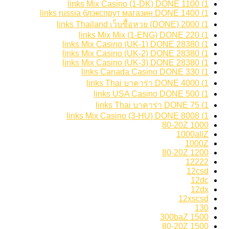
1) 1100 links Mix Casino (1-DK) DONE
1) 1400 links russia блэкспрут магазин DONE
1) 2000 links Thailand เว็บซื้อหวย (DONE)
1) 220 links Mix Mix (1-ENG) DONE
1) 28380 links Mix Casino (UK-1) DONE
1) 28380 links Mix Casino (UK-2) DONE
1) 28380 links Mix Casino (UK-3) DONE
1) 330 links Canada Casino DONE
1) 4000 links Thai บาคาร่า DONE
1) 500 links USA Casino DONE
1) 75 links Thai บาคาร่า DONE
1) 8008 links Mix Casino (3-HU) DONE
1000 80-20Z
1000allZ
1000Z
1200 80-20Z
12222
12csd
12dc
12dx
12xscsd
130
1500 300baZ
1500 80-20Z