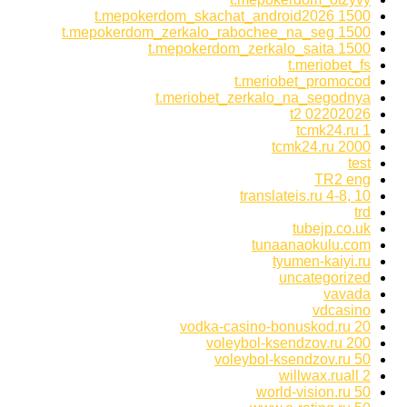
t.mepokerdom_skachat_android2026 1500
t.mepokerdom_zerkalo_rabochee_na_seg 1500
t.mepokerdom_zerkalo_saita 1500
t.meriobet_fs
t.meriobet_promocod
t.meriobet_zerkalo_na_segodnya
t2 02202026
tcmk24.ru 1
tcmk24.ru 2000
test
TR2 eng
translateis.ru 4-8, 10
trd
tubejp.co.uk
tunaanaokulu.com
tyumen-kaiyi.ru
uncategorized
vavada
vdcasino
vodka-casino-bonuskod.ru 20
voleybol-ksendzov.ru 200
voleybol-ksendzov.ru 50
willwax.ruall 2
world-vision.ru 50