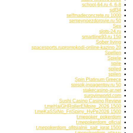
school-64.ru 4, 6-8
sdf34
selfmadeconcrete.ru 1000
semeynoezdorovie.ru 50
Sex
slots-24.ru
smartline93.ru 150
Sober living
spacesports.rupromokodi-online-kazino 20
Spellen
Spiele
spile
spiled
spilen
Spin Platinum Greece
spisok-inoagentov.ru 50
stakecasino-ar.net
surovinworld.com
Sushi Casino Casino Review
t.meHaiGHRollerEMpire_2026 1500
t.meKaSSiNo_FriSpiny_HyPe2026 1500
t.mepoker_pokerdom
t.mepokerdom_oficial
t.mepokerdom_ofitsialnii_sait_igrat 1500
t.mepokerdom_otzyvy