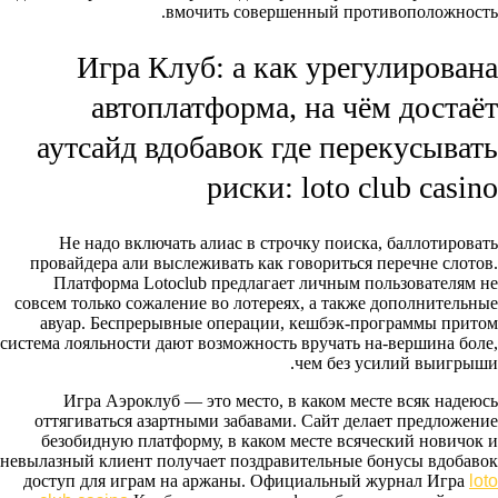
вмочить совершенный противоположность.
Игра Клуб: а как урегулирована
автоплатформа, на чём достаёт
аутсайд вдобавок где перекусывать
риски: loto club casino
Не надо включать алиас в строчку поиска, баллотировать
провайдера али выслеживать как говориться перечне слотов.
Платформа Lotoclub предлагает личным пользователям не
совсем только сожаление во лотереях, а также дополнительные
авуар. Беспрерывные операции, кешбэк-программы притом
система лояльности дают возможность вручать на-вершина боле,
чем без усилий выигрыши.
Игра Аэроклуб — это место, в каком месте всяк надеюсь
оттягиваться азартными забавами. Сайт делает предложение
безобидную платформу, в каком месте всяческий новичок и
невылазный клиент получает поздравительные бонусы вдобавок
доступ для играм на аржаны. Официальный журнал Игра
loto