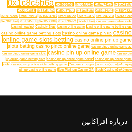
0x1c8c5b6a
0x2b536a52
0x4d4dd82e
0x8ac741a5
0x9ce29a9c
0x22b9a058
0x38a5c4e3
0x50d87bcc
0x51cd3c9d
0x81e34e46
0x380f082a
0x691f7eeb
0x84079d84
0x156312d6
0xad00b3ce
0xb7e24f77
0xc0da770d
0xc6f90ecf
0xc3613ba4
0xd62f5c0b
0xd858c884
0xecb30992
0xfeb35ba9
casino game online stots
casinoin casino
Casinoly Slots
casino online game
casino online game betiing slots
casino
casino online game betting slots
casino online game pin up
online game slots betting
casino online pin up game
slots betting
casino pinco online game
casino pinco online game az
casino pin up online game
casino pinco online game slots
casino pin
up online game betting slots
casino pin up online game bolivia
casino pin up online game
stots
casino pin up online slots bettimg game
Caspero επίσημο
Lizaro καζίνο αξιολόγηση
pin up casino online game
Spin Platinum Casino GR
Sushi Casino αξιολόγηση
درباره افراکابین