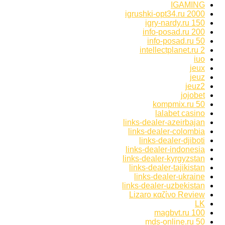
IGAMING
igrushki-opt34.ru 2000
igry-nardy.ru 150
info-posad.ru 200
info-posad.ru 50
intellectplanet.ru 2
iuo
jeux
jeuz
jeuz2
jojobet
kompmix.ru 50
lalabet casino
links-dealer-azeirbajan
links-dealer-colombia
links-dealer-djiboti
links-dealer-indonesia
links-dealer-kyrgyzstan
links-dealer-tajikistan
links-dealer-ukraine
links-dealer-uzbekistan
Lizaro καζίνο Review
LK
magbvt.ru 100
mds-online.ru 50