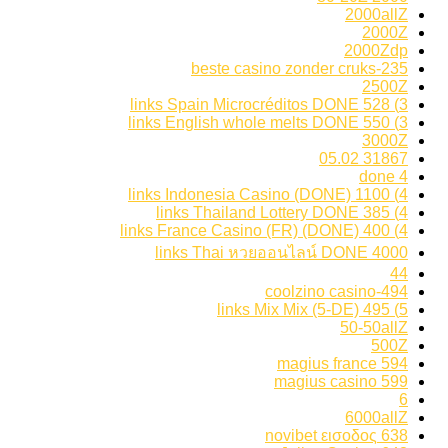
2000allZ
2000Z
2000Zdp
235-beste casino zonder cruks
2500Z
3) 528 links Spain Microcréditos DONE
3) 550 links English whole melts DONE
3000Z
31867 05.02
4 done
4) 1100 links Indonesia Casino (DONE)
4) 385 links Thailand Lottery DONE
4) 400 links France Casino (FR) (DONE)
4000 links Thai หวยออนไลน์ DONE
44
494-coolzino casino
5) 495 links Mix Mix (5-DE)
50-50allZ
500Z
594 magius france
599 magius casino
6
6000allZ
638 novibet εισοδος