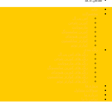
خانه
محصولات
اس پی ال
کورین نئوجن
مارمونایت
کورین سامسونگ
کورین هیوندای
کوارتز سایلستون
کوارتز توتم
رنگ بندی
رنگ های اس پی ال
رنگ های کورین نئوجن
رنگ های مارمونایت
رنگ های کورین سامسونگ
رنگ های کورین هیوندای
رنگ های کوارتز سایلستون
رنگ های کوارتز توتم
پروژه ها
سوالات متداول
درباره ما
تماس با ما