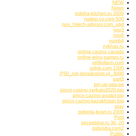
NEW
News
nobilia-kitchen.ru 2000
nodep.co.com 500
nov_hitech-advisor.com_upd
nov3
nov6
numb4
nykhas.ru
online casino canada
online-winx-games.ru
ori9infarm.com
oshle.com 1000
P50_roll-doradoslots.pl_3000.
part3
pin-up-app.pe
pinco-casino-zerkalo2026.top
pinco-cazino-aviator.top
pinco-cazino-kazakhstan.top
play
pobeda-kvart.ru 2000
Post
pricepblog.ru 36, 20
psbindia.com2
Public