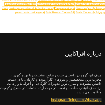
up online game betting slots
casino pin up online game bolivia
casino pin up online game
stots
casino pin up online slots bettimg game
Caspero επίσημο
Lizaro καζίνο αξιολόγηση
pin up casino online game
Spin Platinum Casino GR
Sushi Casino αξιολόγηση
درباره افراکابین
هدف این گروه در راستای جلب رضایت مشتریان با بهره گیری از
مجرب ترین متخصصین و نیروهای کارآزموده و کاردان، با در دست
داشتن پیشرفته و مدرن ترین تجهیزات کارگاهی و اجرایی؛ و رعایت
برنامه زمانبندی ساخت و نصب در جهت ارائه خدمات در سطح و کیفیت
مطلوب می باشد.
Instagram
Telegram
Whatsapp