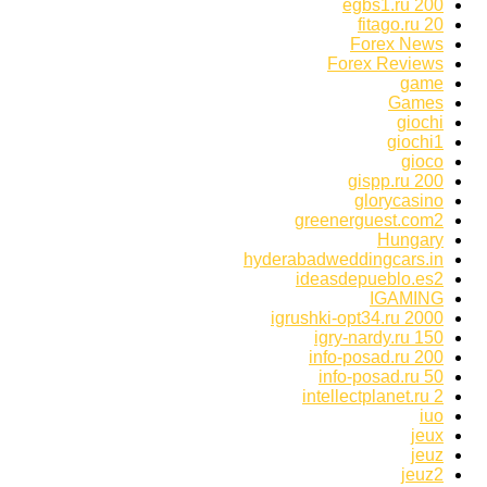
egbs1.ru 200
fitago.ru 20
Forex News
Forex Reviews
game
Games
giochi
giochi1
gioco
gispp.ru 200
glorycasino
greenerguest.com2
Hungary
hyderabadweddingcars.in
ideasdepueblo.es2
IGAMING
igrushki-opt34.ru 2000
igry-nardy.ru 150
info-posad.ru 200
info-posad.ru 50
intellectplanet.ru 2
iuo
jeux
jeuz
jeuz2