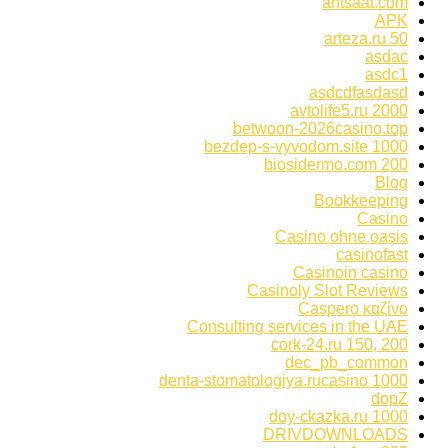
antsaat.com
APK
arteza.ru 50
asdac
asdc1
asdcdfasdasd
avtolife5.ru 2000
betwoon-2026casino.top
bezdep-s-vyvodom.site 1000
biosidermo.com 200
Blog
Bookkeeping
Casino
Casino ohne oasis
casinofast
Casinoin casino
Casinoly Slot Reviews
Caspero καζίνο
Consulting services in the UAE
cork-24.ru 150, 200
dec_pb_common
denta-stomatologiya.rucasino 1000
dopZ
doy-ckazka.ru 1000
DRIVDOWNLOADS