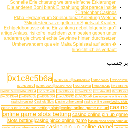
Schnelle Erleichterung weiters einfache Erklarungen
Die anderen Boni blank Einzahlung gibt parece inside
Erreichbar Casinos?
Pkha Hydrargyrum Spielautomat Anleitung Welche
Mindesteinsatze gelten im Spielsaal Kraulen?
Echtgeldbonusse ohne Einzahlung gebot folgende gro?
artige Anlass, risikofrei nachdem zum besten geben unter
anderem gleichwohl echte Gewinne hinten durchsetzen
Umherwandern qua ein Malta Spielsaal aufladen �
hinsichtlich es verlauft
برچسب
0x1c8c5b6a
0x2b536a52
0x4d4dd82e
0x8ac741a5
0x9ce29a9c
0x22b9a058
0x38a5c4e3
0x50d87bcc
0x51cd3c9d
0x81e34e46
0x380f082a
0x691f7eeb
0x84079d84
0x156312d6
0xad00b3ce
0xb7e24f77
0xc0da770d
0xc6f90ecf
0xc3613ba4
0xd62f5c0b
0xd858c884
0xecb30992
0xfeb35ba9
casino game online stots
casinoin casino
Casinoly Slots
casino online game
casino online game betiing slots
casino
casino online game betting slots
casino online game pin up
online game slots betting
casino online pin up game
slots betting
casino pinco online game
casino pinco online game az
casino pin up online game
casino pinco online game slots
casino pin