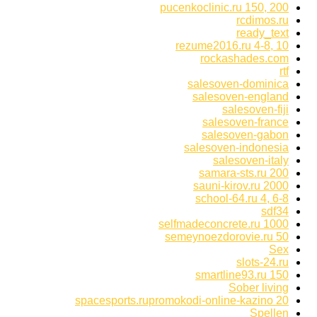
pucenkoclinic.ru 150, 200
rcdimos.ru
ready_text
rezume2016.ru 4-8, 10
rockashades.com
rtf
salesoven-dominica
salesoven-england
salesoven-fiji
salesoven-france
salesoven-gabon
salesoven-indonesia
salesoven-italy
samara-sts.ru 200
sauni-kirov.ru 2000
school-64.ru 4, 6-8
sdf34
selfmadeconcrete.ru 1000
semeynoezdorovie.ru 50
Sex
slots-24.ru
smartline93.ru 150
Sober living
spacesports.rupromokodi-online-kazino 20
Spellen