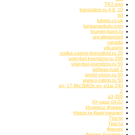
TR2 eng
translateis.ru 4-8, 10
trd
tubejp.co.uk
tunaanaokulu.com
tyumen-kaiyi.ru
uncategorized
vavada
vdcasino
vodka-casino-bonuskod.ru 20
voleybol-ksendzov.ru 200
voleybol-ksendzov.ru 50
willwax.ruall 2
world-vision.ru 50
www.o-rating.ru 50
xn--17-8kc3bfr2e.xn--p1ai 240
Z
а3-300
АУ наші 04.02
Индексы Форекс
Новости Криптовалют
Пости
Текста
Финтех
Форекс Брокеры