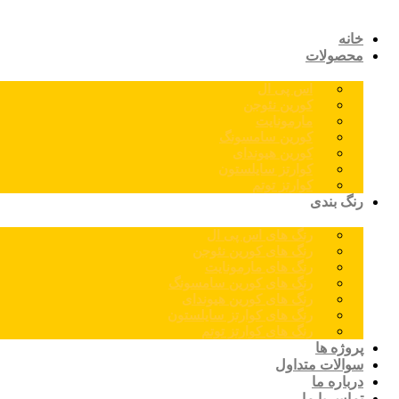
خانه
محصولات
اس پی ال
کورین نئوجن
مارمونایت
کورین سامسونگ
کورین هیوندای
کوارتز سایلستون
کوارتز توتم
رنگ بندی
رنگ های اس پی ال
رنگ های کورین نئوجن
رنگ های مارمونایت
رنگ های کورین سامسونگ
رنگ های کورین هیوندای
رنگ های کوارتز سایلستون
رنگ های کوارتز توتم
پروژه ها
سوالات متداول
درباره ما
تماس با ما