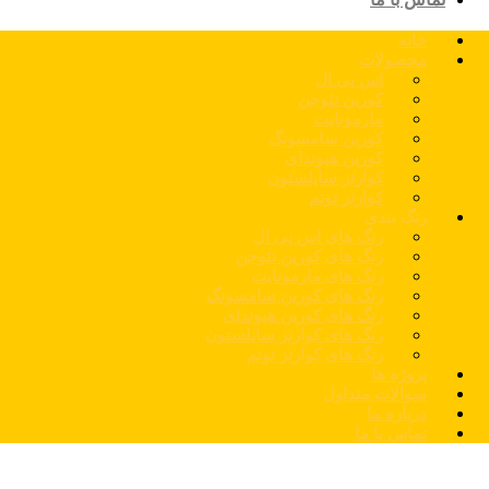
خانه
محصولات
اس پی ال
کورین نئوجن
مارمونایت
کورین سامسونگ
کورین هیوندای
کوارتز سایلستون
کوارتز توتم
رنگ بندی
رنگ های اس پی ال
رنگ های کورین نئوجن
رنگ های مارمونایت
رنگ های کورین سامسونگ
رنگ های کورین هیوندای
رنگ های کوارتز سایلستون
رنگ های کوارتز توتم
پروژه ها
سوالات متداول
درباره ما
تماس با ما