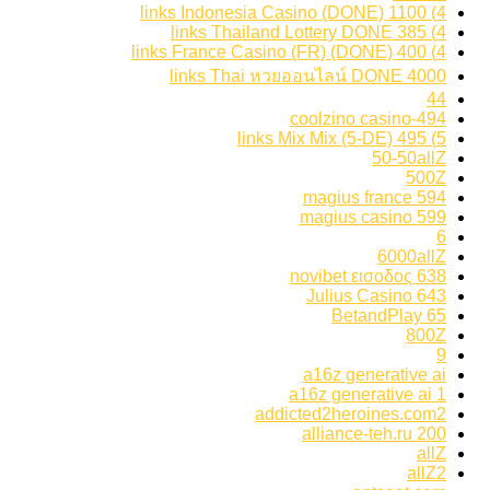
4) 1100 links Indonesia Casino (DONE)
4) 385 links Thailand Lottery DONE
4) 400 links France Casino (FR) (DONE)
4000 links Thai หวยออนไลน์ DONE
44
494-coolzino casino
5) 495 links Mix Mix (5-DE)
50-50allZ
500Z
594 magius france
599 magius casino
6
6000allZ
638 novibet εισοδος
643 Julius Casino
65 BetandPlay
800Z
9
a16z generative ai
a16z generative ai 1
addicted2heroines.com2
alliance-teh.ru 200
allZ
allZ2