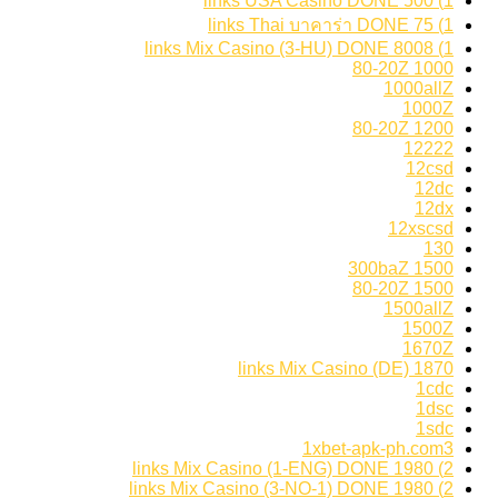
1) 500 links USA Casino DONE
1) 75 links Thai บาคาร่า DONE
1) 8008 links Mix Casino (3-HU) DONE
1000 80-20Z
1000allZ
1000Z
1200 80-20Z
12222
12csd
12dc
12dx
12xscsd
130
1500 300baZ
1500 80-20Z
1500allZ
1500Z
1670Z
1870 links Mix Casino (DE)
1cdc
1dsc
1sdc
1xbet-apk-ph.com3
2) 1980 links Mix Casino (1-ENG) DONE
2) 1980 links Mix Casino (3-NO-1) DONE