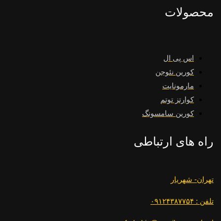
محصولات
اس پی ال
کورین نئوجن
مارمونایت
کوارتز توتم
کورین سامسونگ
راه های ارتباطی
تهران- شهریار
تلفن : ۰۹۱۲۴۳۸۷۷۵۴