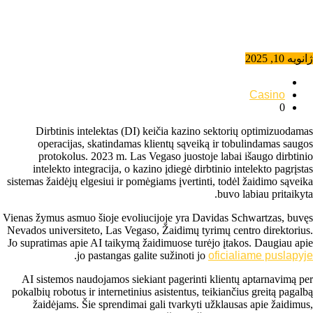
ژانویه 10, 2025
Casino
0
Dirbtinis intelektas (DI) keičia kazino sektorių optimizuodamas
operacijas, skatindamas klientų sąveiką ir tobulindamas saugos
protokolus. 2023 m. Las Vegaso juostoje labai išaugo dirbtinio
intelekto integracija, o kazino įdiegė dirbtinio intelekto pagrįstas
sistemas žaidėjų elgesiui ir pomėgiams įvertinti, todėl žaidimo sąveika
buvo labiau pritaikyta.
Vienas žymus asmuo šioje evoliucijoje yra Davidas Schwartzas, buvęs
Nevados universiteto, Las Vegaso, Žaidimų tyrimų centro direktorius.
Jo supratimas apie AI taikymą žaidimuose turėjo įtakos. Daugiau apie
.
jo pastangas galite sužinoti jo
oficialiame puslapyje
AI sistemos naudojamos siekiant pagerinti klientų aptarnavimą per
pokalbių robotus ir internetinius asistentus, teikiančius greitą pagalbą
žaidėjams. Šie sprendimai gali tvarkyti užklausas apie žaidimus,