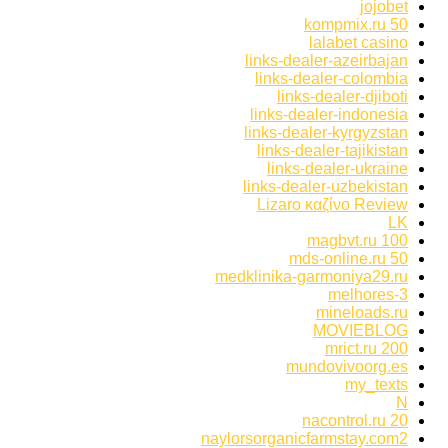
jojobet
kompmix.ru 50
lalabet casino
links-dealer-azeirbajan
links-dealer-colombia
links-dealer-djiboti
links-dealer-indonesia
links-dealer-kyrgyzstan
links-dealer-tajikistan
links-dealer-ukraine
links-dealer-uzbekistan
Lizaro καζίνο Review
LK
magbvt.ru 100
mds-online.ru 50
medklinika-garmoniya29.ru
melhores-3
mineloads.ru
MOVIEBLOG
mrict.ru 200
mundovivoorg.es
my_texts
N
nacontrol.ru 20
naylorsorganicfarmstay.com2