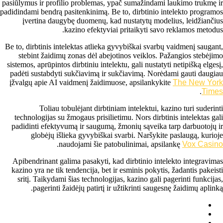
pasiūlymus ir profilio problemas, ypač sumažindami laukimo trukmę ir
padidindami bendrą pasitenkinimą. Be to, dirbtinio intelekto programos
įvertina daugybę duomenų, kad nustatytų modelius, leidžiančius
kazino efektyviai pritaikyti savo reklamos metodus.
Be to, dirbtinis intelektas atlieka gyvybiškai svarbų vaidmenį saugant,
stebint žaidimų zonas dėl abejotinos veiklos. Pažangios stebėjimo
sistemos, aprūpintos dirbtiniu intelektu, gali nustatyti netipišką elgesį,
padėti sustabdyti sukčiavimą ir sukčiavimą. Norėdami gauti daugiau
įžvalgų apie AI vaidmenį žaidimuose, apsilankykite
The New York
.
Times
Toliau tobulėjant dirbtiniam intelektui, kazino turi suderinti
technologijas su žmogaus prisilietimu. Nors dirbtinis intelektas gali
padidinti efektyvumą ir saugumą, žmonių sąveika tarp darbuotojų ir
globėjų išlieka gyvybiškai svarbi. Naršykite paslaugą, kurioje
.
naudojami šie patobulinimai, apsilankę
Vox Casino
Apibendrinant galima pasakyti, kad dirbtinio intelekto integravimas
kazino yra ne tik tendencija, bet ir esminis pokytis, žadantis pakeisti
sritį. Taikydami šias technologijas, kazino gali pagerinti funkcijas,
pagerinti žaidėjų patirtį ir užtikrinti saugesnę žaidimų aplinką.