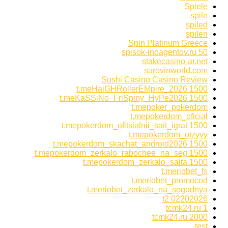
Spiele
spile
spiled
spilen
Spin Platinum Greece
spisok-inoagentov.ru 50
stakecasino-ar.net
surovinworld.com
Sushi Casino Casino Review
t.meHaiGHRollerEMpire_2026 1500
t.meKaSSiNo_FriSpiny_HyPe2026 1500
t.mepoker_pokerdom
t.mepokerdom_oficial
t.mepokerdom_ofitsialnii_sait_igrat 1500
t.mepokerdom_otzyvy
t.mepokerdom_skachat_android2026 1500
t.mepokerdom_zerkalo_rabochee_na_seg 1500
t.mepokerdom_zerkalo_saita 1500
t.meriobet_fs
t.meriobet_promocod
t.meriobet_zerkalo_na_segodnya
t2 02202026
tcmk24.ru 1
tcmk24.ru 2000
test