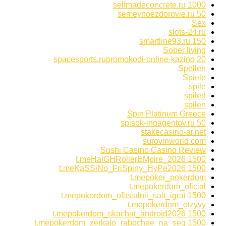
selfmadeconcrete.ru 1000
semeynoezdorovie.ru 50
Sex
slots-24.ru
smartline93.ru 150
Sober living
spacesports.rupromokodi-online-kazino 20
Spellen
Spiele
spile
spiled
spilen
Spin Platinum Greece
spisok-inoagentov.ru 50
stakecasino-ar.net
surovinworld.com
Sushi Casino Casino Review
t.meHaiGHRollerEMpire_2026 1500
t.meKaSSiNo_FriSpiny_HyPe2026 1500
t.mepoker_pokerdom
t.mepokerdom_oficial
t.mepokerdom_ofitsialnii_sait_igrat 1500
t.mepokerdom_otzyvy
t.mepokerdom_skachat_android2026 1500
t.mepokerdom_zerkalo_rabochee_na_seg 1500