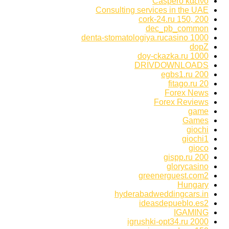
Caspero καζίνο
Consulting services in the UAE
cork-24.ru 150, 200
dec_pb_common
denta-stomatologiya.rucasino 1000
dopZ
doy-ckazka.ru 1000
DRIVDOWNLOADS
egbs1.ru 200
fitago.ru 20
Forex News
Forex Reviews
game
Games
giochi
giochi1
gioco
gispp.ru 200
glorycasino
greenerguest.com2
Hungary
hyderabadweddingcars.in
ideasdepueblo.es2
IGAMING
igrushki-opt34.ru 2000