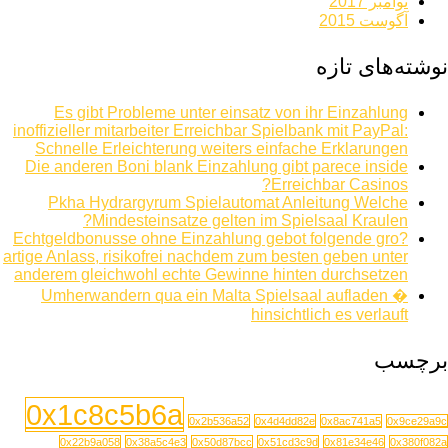
نوامبر 2017
آگوست 2015
نوشته‌های تازه
Es gibt Probleme unter einsatz von ihr Einzahlung
inoffizieller mitarbeiter Erreichbar Spielbank mit PayPal:
Schnelle Erleichterung weiters einfache Erklarungen
Die anderen Boni blank Einzahlung gibt parece inside
Erreichbar Casinos?
Pkha Hydrargyrum Spielautomat Anleitung Welche
Mindesteinsatze gelten im Spielsaal Kraulen?
Echtgeldbonusse ohne Einzahlung gebot folgende gro?
artige Anlass, risikofrei nachdem zum besten geben unter
anderem gleichwohl echte Gewinne hinten durchsetzen
Umherwandern qua ein Malta Spielsaal aufladen �
hinsichtlich es verlauft
برچسب
0x1c8c5b6a
0x2b536a52
0x4d4dd82e
0x8ac741a5
0x9ce29a9c
0x22b9a058
0x38a5c4e3
0x50d87bcc
0x51cd3c9d
0x81e34e46
0x380f082a