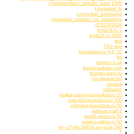
t.mepokerdom_zerkalo_saita 1500
t.meriobet_fs
t.meriobet_promocod
t.meriobet_zerkalo_na_segodnya
t2 02202026
tcmk24.ru 1
tcmk24.ru 2000
test
TR2 eng
translateis.ru 4-8, 10
trd
tubejp.co.uk
tunaanaokulu.com
tyumen-kaiyi.ru
uncategorized
vavada
vdcasino
vodka-casino-bonuskod.ru 20
voleybol-ksendzov.ru 200
voleybol-ksendzov.ru 50
willwax.ruall 2
world-vision.ru 50
www.o-rating.ru 50
xn--17-8kc3bfr2e.xn--p1ai 240
Z