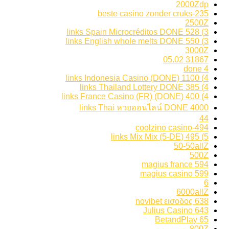
2000Zdp
235-beste casino zonder cruks
2500Z
3) 528 links Spain Microcréditos DONE
3) 550 links English whole melts DONE
3000Z
31867 05.02
4 done
4) 1100 links Indonesia Casino (DONE)
4) 385 links Thailand Lottery DONE
4) 400 links France Casino (FR) (DONE)
4000 links Thai หวยออนไลน์ DONE
44
494-coolzino casino
5) 495 links Mix Mix (5-DE)
50-50allZ
500Z
594 magius france
599 magius casino
6
6000allZ
638 novibet εισοδος
643 Julius Casino
65 BetandPlay
800Z