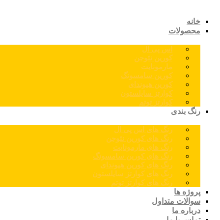
خانه
محصولات
اس پی ال
کورین نئوجن
مارمونایت
کورین سامسونگ
کورین هیوندای
کوارتز سایلستون
کوارتز توتم
رنگ بندی
رنگ های اس پی ال
رنگ های کورین نئوجن
رنگ های مارمونایت
رنگ های کورین سامسونگ
رنگ های کورین هیوندای
رنگ های کوارتز سایلستون
رنگ های کوارتز توتم
پروژه ها
سوالات متداول
درباره ما
تماس با ما