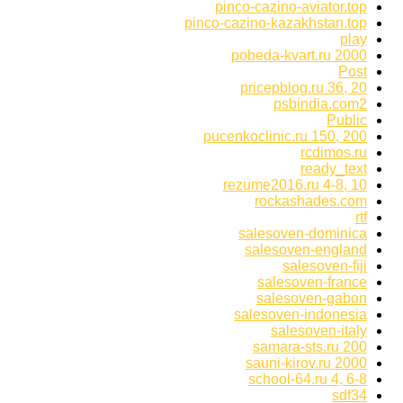
pinco-cazino-aviator.top
pinco-cazino-kazakhstan.top
play
pobeda-kvart.ru 2000
Post
pricepblog.ru 36, 20
psbindia.com2
Public
pucenkoclinic.ru 150, 200
rcdimos.ru
ready_text
rezume2016.ru 4-8, 10
rockashades.com
rtf
salesoven-dominica
salesoven-england
salesoven-fiji
salesoven-france
salesoven-gabon
salesoven-indonesia
salesoven-italy
samara-sts.ru 200
sauni-kirov.ru 2000
school-64.ru 4, 6-8
sdf34