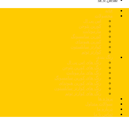
خانه
محصولات
اس پی ال
کورین نئوجن
مارمونایت
کورین سامسونگ
کورین هیوندای
کوارتز سایلستون
کوارتز توتم
رنگ بندی
رنگ های اس پی ال
رنگ های کورین نئوجن
رنگ های مارمونایت
رنگ های کورین سامسونگ
رنگ های کورین هیوندای
رنگ های کوارتز سایلستون
رنگ های کوارتز توتم
پروژه ها
سوالات متداول
درباره ما
تماس با ما