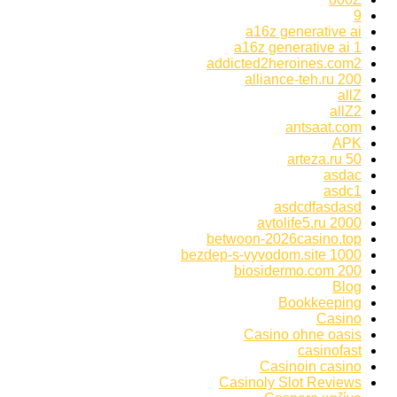
9
a16z generative ai
a16z generative ai 1
addicted2heroines.com2
alliance-teh.ru 200
allZ
allZ2
antsaat.com
APK
arteza.ru 50
asdac
asdc1
asdcdfasdasd
avtolife5.ru 2000
betwoon-2026casino.top
bezdep-s-vyvodom.site 1000
biosidermo.com 200
Blog
Bookkeeping
Casino
Casino ohne oasis
casinofast
Casinoin casino
Casinoly Slot Reviews