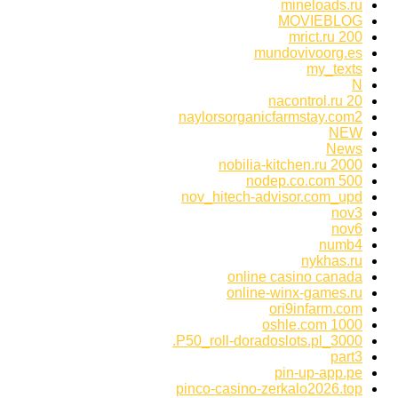
mineloads.ru
MOVIEBLOG
mrict.ru 200
mundovivoorg.es
my_texts
N
nacontrol.ru 20
naylorsorganicfarmstay.com2
NEW
News
nobilia-kitchen.ru 2000
nodep.co.com 500
nov_hitech-advisor.com_upd
nov3
nov6
numb4
nykhas.ru
online casino canada
online-winx-games.ru
ori9infarm.com
oshle.com 1000
P50_roll-doradoslots.pl_3000.
part3
pin-up-app.pe
pinco-casino-zerkalo2026.top