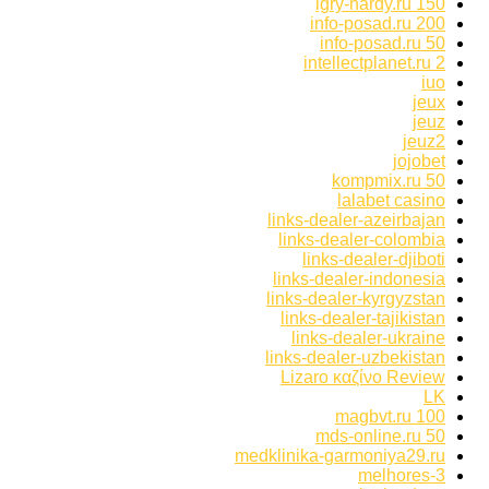
igry-nardy.ru 150
info-posad.ru 200
info-posad.ru 50
intellectplanet.ru 2
iuo
jeux
jeuz
jeuz2
jojobet
kompmix.ru 50
lalabet casino
links-dealer-azeirbajan
links-dealer-colombia
links-dealer-djiboti
links-dealer-indonesia
links-dealer-kyrgyzstan
links-dealer-tajikistan
links-dealer-ukraine
links-dealer-uzbekistan
Lizaro καζίνο Review
LK
magbvt.ru 100
mds-online.ru 50
medklinika-garmoniya29.ru
melhores-3