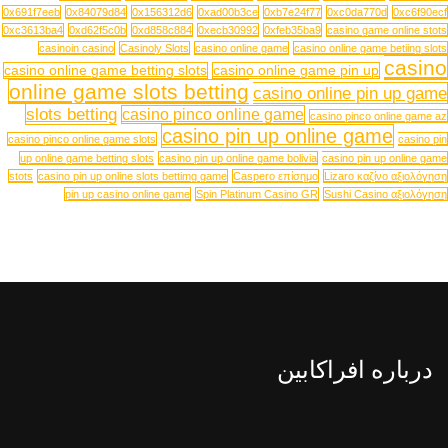
0x691f7eeb
0x84079d84
0x156312d6
0xad00b3ce
0xb7e24f77
0xc0da770d
0xc6f90ecf
0xc3613ba4
0xd62f5c0b
0xd858c884
0xecb30992
0xfeb35ba9
casino game online stots
casinoin casino
Casinoly Slots
casino online game
casino online game betiing slots
casino
casino online game betting slots
casino online game pin up
online game slots betting
casino online pin up game
slots betting
casino pinco online game
casino pinco online game az
casino pin up online game
casino pinco online game slots
casino pin
up online game betting slots
casino pin up online game bolivia
casino pin up online game
stots
casino pin up online slots bettimg game
Caspero επίσημο
Lizaro καζίνο αξιολόγηση
pin up casino online game
Spin Platinum Casino GR
Sushi Casino αξιολόγηση
درباره افراکابین