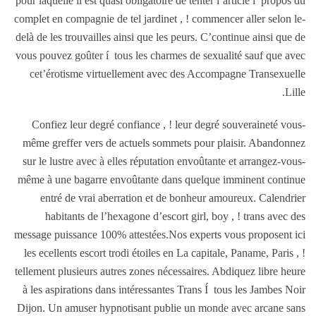
pour laquelle il est quasi obligatoire de tenter l’article í propos du
complet en compagnie de tel jardinet , ! commencer aller selon le-
delà de les trouvailles ainsi que les peurs. C’continue ainsi que de
vous pouvez goûter í tous les charmes de sexualité sauf que avec
cet’érotisme virtuellement avec des Accompagne Transexuelle
Lille.
Confiez leur degré confiance , ! leur degré souveraineté vous-
même greffer vers de actuels sommets pour plaisir. Abandonnez
sur le lustre avec à elles réputation envoûtante et arrangez-vous-
même à une bagarre envoûtante dans quelque imminent continue
entré de vrai aberration et de bonheur amoureux. Calendrier
habitants de l’hexagone d’escort girl, boy , ! trans avec des
message puissance 100% attestées.Nos experts vous proposent ici
les ecellents escort trodi étoiles en La capitale, Paname, Paris , !
tellement plusieurs autres zones nécessaires. Abdiquez libre heure
à les aspirations dans intéressantes Trans Í tous les Jambes Noir
Dijon. Un amuser hypnotisant publie un monde avec arcane sans