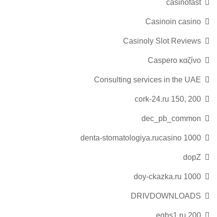
casinofast
Casinoin casino
Casinoly Slot Reviews
Caspero καζίνο
Consulting services in the UAE
cork-24.ru 150, 200
dec_pb_common
denta-stomatologiya.rucasino 1000
dopZ
doy-ckazka.ru 1000
DRIVDOWNLOADS
egbs1.ru 200