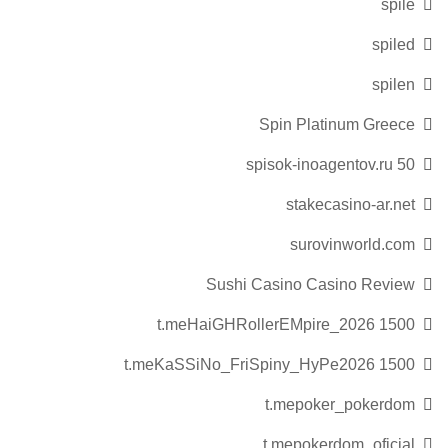
spile
spiled
spilen
Spin Platinum Greece
spisok-inoagentov.ru 50
stakecasino-ar.net
surovinworld.com
Sushi Casino Casino Review
t.meHaiGHRollerEMpire_2026 1500
t.meKaSSiNo_FriSpiny_HyPe2026 1500
t.mepoker_pokerdom
t.mepokerdom_oficial