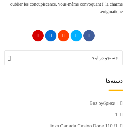
oublier les concupiscence, vous-même convoquant í la charme
énigmatique.
دسته‌ها
! Без рубрики
1
1) 110 links Canada Casino Done