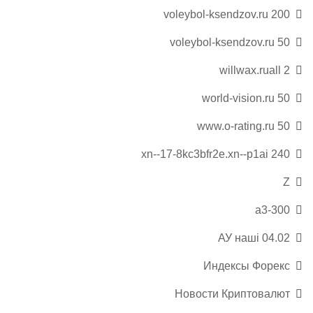
voleybol-ksendzov.ru 200
voleybol-ksendzov.ru 50
willwax.ruall 2
world-vision.ru 50
www.o-rating.ru 50
xn--17-8kc3bfr2e.xn--p1ai 240
Z
а3-300
АУ наші 04.02
Индексы Форекс
Новости Криптовалют