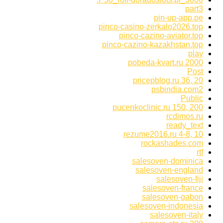
part3
pin-up-app.pe
pinco-casino-zerkalo2026.top
pinco-cazino-aviator.top
pinco-cazino-kazakhstan.top
play
pobeda-kvart.ru 2000
Post
pricepblog.ru 36, 20
psbindia.com2
Public
pucenkoclinic.ru 150, 200
rcdimos.ru
ready_text
rezume2016.ru 4-8, 10
rockashades.com
rtf
salesoven-dominica
salesoven-england
salesoven-fiji
salesoven-france
salesoven-gabon
salesoven-indonesia
salesoven-italy