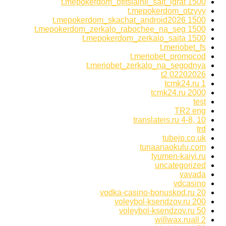
t.mepokerdom_ofitsialnii_sait_igrat 1500
t.mepokerdom_otzyvy
t.mepokerdom_skachat_android2026 1500
t.mepokerdom_zerkalo_rabochee_na_seg 1500
t.mepokerdom_zerkalo_saita 1500
t.meriobet_fs
t.meriobet_promocod
t.meriobet_zerkalo_na_segodnya
t2 02202026
tcmk24.ru 1
tcmk24.ru 2000
test
TR2 eng
translateis.ru 4-8, 10
trd
tubejp.co.uk
tunaanaokulu.com
tyumen-kaiyi.ru
uncategorized
vavada
vdcasino
vodka-casino-bonuskod.ru 20
voleybol-ksendzov.ru 200
voleybol-ksendzov.ru 50
willwax.ruall 2