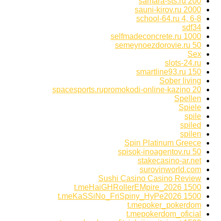
samara-sts.ru 200
sauni-kirov.ru 2000
school-64.ru 4, 6-8
sdf34
selfmadeconcrete.ru 1000
semeynoezdorovie.ru 50
Sex
slots-24.ru
smartline93.ru 150
Sober living
spacesports.rupromokodi-online-kazino 20
Spellen
Spiele
spile
spiled
spilen
Spin Platinum Greece
spisok-inoagentov.ru 50
stakecasino-ar.net
surovinworld.com
Sushi Casino Casino Review
t.meHaiGHRollerEMpire_2026 1500
t.meKaSSiNo_FriSpiny_HyPe2026 1500
t.mepoker_pokerdom
t.mepokerdom_oficial