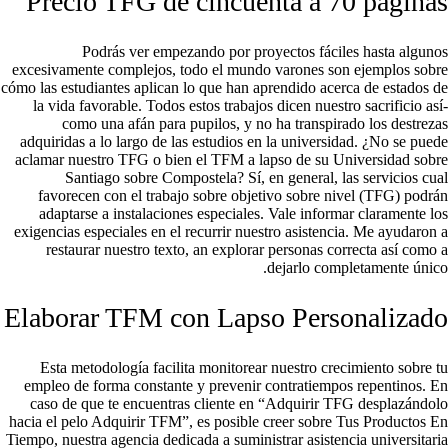
Precio TFG de cincuenta a 70 páginas
Podrás ver empezando por proyectos fáciles hasta algunos
excesivamente complejos, todo el mundo varones son ejemplos sobre
cómo las estudiantes aplican lo que han aprendido acerca de estados de
la vida favorable. Todos estos trabajos dicen nuestro sacrificio así­
como una afán para pupilos, y no ha transpirado los destrezas
adquiridas a lo largo de las estudios en la universidad. ¿No se puede
aclamar nuestro TFG o bien el TFM a lapso de su Universidad sobre
Santiago sobre Compostela? Sí, en general, las servicios cual
favorecen con el trabajo sobre objetivo sobre nivel (TFG) podrán
adaptarse a instalaciones especiales. Vale informar claramente los
exigencias especiales en el recurrir nuestro asistencia. Me ayudaron a
restaurar nuestro texto, an explorar personas correcta así­ como a
dejarlo completamente único.
Elaborar TFM con Lapso Personalizado
Esta metodología facilita monitorear nuestro crecimiento sobre tu
empleo de forma constante y prevenir contratiempos repentinos. En
caso de que te encuentras cliente en “Adquirir TFG desplazándolo
hacia el pelo Adquirir TFM”, es posible creer sobre Tus Productos En
Tiempo, nuestra agencia dedicada a suministrar asistencia universitaria