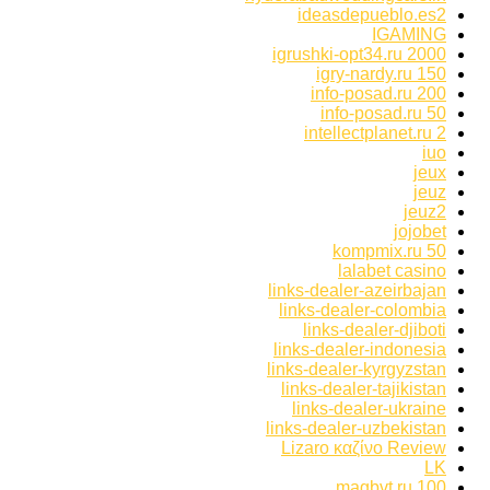
ideasdepueblo.es2
IGAMING
igrushki-opt34.ru 2000
igry-nardy.ru 150
info-posad.ru 200
info-posad.ru 50
intellectplanet.ru 2
iuo
jeux
jeuz
jeuz2
jojobet
kompmix.ru 50
lalabet casino
links-dealer-azeirbajan
links-dealer-colombia
links-dealer-djiboti
links-dealer-indonesia
links-dealer-kyrgyzstan
links-dealer-tajikistan
links-dealer-ukraine
links-dealer-uzbekistan
Lizaro καζίνο Review
LK
magbvt.ru 100