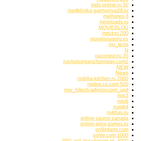
mds-online.ru 50
medklinika-garmoniya29.ru
melhores-3
mineloads.ru
MOVIEBLOG
mrict.ru 200
mundovivoorg.es
my_texts
N
nacontrol.ru 20
naylorsorganicfarmstay.com2
NEW
News
nobilia-kitchen.ru 2000
nodep.co.com 500
nov_hitech-advisor.com_upd
nov3
nov6
numb4
nykhas.ru
online casino canada
online-winx-games.ru
ori9infarm.com
oshle.com 1000
P50_roll-doradoslots.pl_3000.