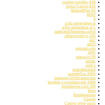
638 novibet εισοδος
643 Julius Casino
65 BetandPlay
800Z
9
a16z generative ai
a16z generative ai 1
addicted2heroines.com2
alliance-teh.ru 200
allZ
allZ2
antsaat.com
APK
arteza.ru 50
asdac
asdc1
asdcdfasdasd
avtolife5.ru 2000
betwoon-2026casino.top
bezdep-s-vyvodom.site 1000
biosidermo.com 200
Blog
Bookkeeping
Casino
Casino ohne oasis