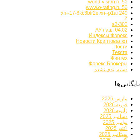
world-vision.ru 50
www.o-rating.ru 50
xn--17-8kc3bfr2e.xn--p1ai 240
Z
а3-300
АУ наші 04.02
Индексы Форекс
Новости Криптовалют
Пости
Текста
Финтех
Форекс Брокеры
دسته بندی نشده
بایگانی‌ها
مارس 2026
فوریه 2026
ژانویه 2026
دسامبر 2025
نوامبر 2025
اکتبر 2025
سپتامبر 2025