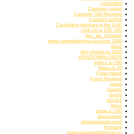
casinofast
Casinoin casino
Casinoly Slot Reviews
Caspero καζίνο
Consulting services in the UAE
cork-24.ru 150, 200
dec_pb_common
denta-stomatologiya.rucasino 1000
dopZ
doy-ckazka.ru 1000
DRIVDOWNLOADS
egbs1.ru 200
fitago.ru 20
Forex News
Forex Reviews
game
Games
giochi
giochi1
gioco
gispp.ru 200
glorycasino
greenerguest.com2
Hungary
hyderabadweddingcars.in