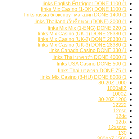
1) 1100 links English Frt trigger DONE
1) 1100 links Mix Casino (1-DK) DONE
1) 1400 links russia блэкспрут магазин DONE
1) 2000 links Thailand เว็บซื้อหวย (DONE)
1) 220 links Mix Mix (1-ENG) DONE
1) 28380 links Mix Casino (UK-1) DONE
1) 28380 links Mix Casino (UK-2) DONE
1) 28380 links Mix Casino (UK-3) DONE
1) 330 links Canada Casino DONE
1) 4000 links Thai บาคาร่า DONE
1) 500 links USA Casino DONE
1) 75 links Thai บาคาร่า DONE
1) 8008 links Mix Casino (3-HU) DONE
1000 80-20Z
1000allZ
1000Z
1200 80-20Z
12222
12csd
12dc
12dx
12xscsd
130
1500 300baZ