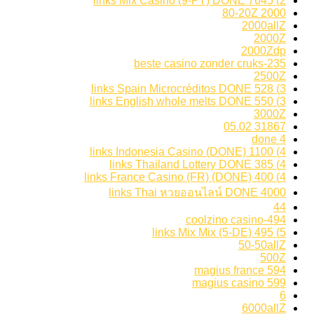
2) 7645 links Mix Casino (9-PT) DONE
2000 80-20Z
2000allZ
2000Z
2000Zdp
235-beste casino zonder cruks
2500Z
3) 528 links Spain Microcréditos DONE
3) 550 links English whole melts DONE
3000Z
31867 05.02
4 done
4) 1100 links Indonesia Casino (DONE)
4) 385 links Thailand Lottery DONE
4) 400 links France Casino (FR) (DONE)
4000 links Thai หวยออนไลน์ DONE
44
494-coolzino casino
5) 495 links Mix Mix (5-DE)
50-50allZ
500Z
594 magius france
599 magius casino
6
6000allZ