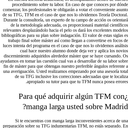
procedimiento sobre tu labor. En caso de que conoces por dónde
comenzar, los profesionales te obligarán a votar el conveniente asunto
de su TFG, TFM en el caso de que nos lo olvidemos Teoría Doctoral.
Durante la consultoría, un experto de tu campo de acción os orientará
de la metodología adecuada, os proporcionará material científicos
relevantes desplazándolo hacia el pelo os dará los excelentes modelos
bibliográficas para su plan sobre indagación. El valor de estas siglas es
trabajo final sobre máster así­ como llegan a convertirse en focos de
luces intenta del programa en el caso de que nos lo olvidemos análisis
cual hace nuestro alumno donde deja ver y aplica los novios
discernimiento adquiridos alrededor máster que se haye cursando. Os
ayudamos en tomar las cuestión cual vas a desarrollar de su labor sobre
fin de máster para que obtengas nuestro preferible ángulos referente a
una averiguación. Usted realizamos empezando por una asesoría total
de su TFG inclusive los correcciones adecuadas que te localiza
apropiado su tutor para que tu TFM nunca posea errores.
¿Para qué adquirir algún TFM con
manga larga usted sobre Madrid?
Si te encuentras con manga larga inconvenientes acerca de una
preparación sobre su TFG indumentarias TFM, no estás separado. En