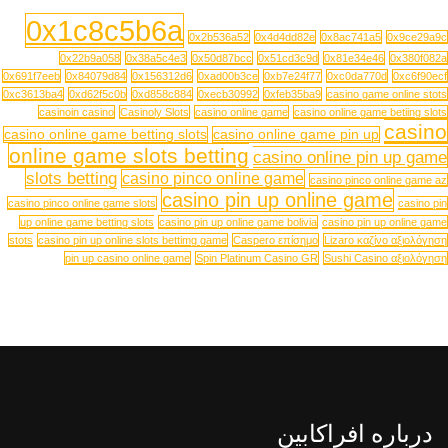
0x1c8c5b6a
0x2b536a52
0x4d4dd82e
0x8ac741a5
0x9ce29a9c
0x22b9a058
0x38a5c4e3
0x50d87bcc
0x51cd3c9d
0x81e34e46
0x380f082a
0x691f7eeb
0x84079d84
0x156312d6
0xad00b3ce
0xb7e24f77
0xc0da770d
0xc6f90ecf
0xc3613ba4
0xd62f5c0b
0xd858c884
0xecb30992
0xfeb35ba9
casino game online stots
casinoin casino
Casinoly Slots
casino online game
casino online game betiing slots
casino
casino online game betting slots
casino online game pin up
online game slots betting
casino online pin up game
slots betting
casino pinco online game
casino pinco online game az
casino pin up online game
casino pinco online game slots
casino pin
up online game betting slots
casino pin up online game bolivia
casino pin up online game
stots
casino pin up online slots bettimg game
Caspero επίσημο
Lizaro καζίνο αξιολόγηση
pin up casino online game
Spin Platinum Casino GR
Sushi Casino αξιολόγηση
درباره افراکابین