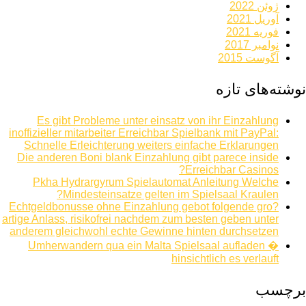
ژوئن 2022
آوریل 2021
فوریه 2021
نوامبر 2017
آگوست 2015
نوشته‌های تازه
Es gibt Probleme unter einsatz von ihr Einzahlung
inoffizieller mitarbeiter Erreichbar Spielbank mit PayPal:
Schnelle Erleichterung weiters einfache Erklarungen
Die anderen Boni blank Einzahlung gibt parece inside
Erreichbar Casinos?
Pkha Hydrargyrum Spielautomat Anleitung Welche
Mindesteinsatze gelten im Spielsaal Kraulen?
Echtgeldbonusse ohne Einzahlung gebot folgende gro?
artige Anlass, risikofrei nachdem zum besten geben unter
anderem gleichwohl echte Gewinne hinten durchsetzen
Umherwandern qua ein Malta Spielsaal aufladen �
hinsichtlich es verlauft
برچسب