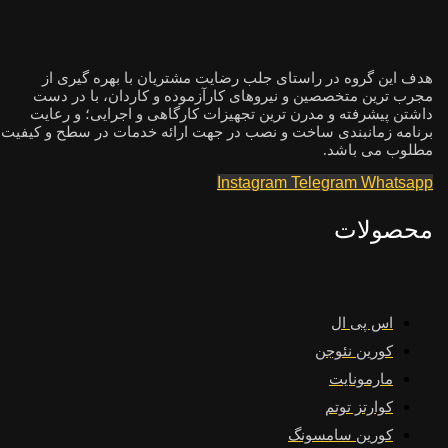
هدف این گروه در راستای جلب رضایت مشتریان با بهره گیری از
مجرب ترین متخصصین و نیروهای کارآزموده و کاردان، با در دست
داشتن پیشرفته و مدرن ترین تجهیزات کارگاهی و اجرایی؛ و رعایت
برنامه زمانبندی ساخت و نصب در جهت ارائه خدمات در سطح و کیفیت
مطلوب می باشد.
Instagram
Telegram
Whatsapp
محصولات
اس پی ال
کورین نئوجن
مارمونایت
کوارتز توتم
کورین سامسونگ