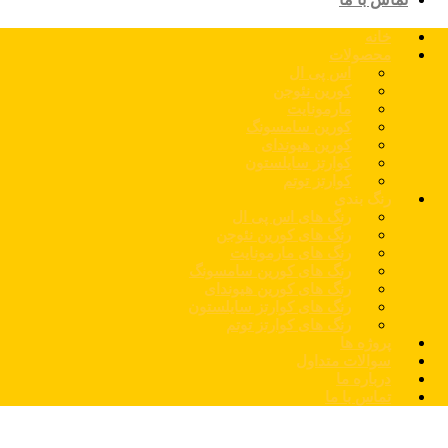
خانه
محصولات
اس پی ال
کورین نئوجن
مارمونایت
کورین سامسونگ
کورین هیوندای
کوارتز سایلستون
کوارتز توتم
رنگ بندی
رنگ های اس پی ال
رنگ های کورین نئوجن
رنگ های مارمونایت
رنگ های کورین سامسونگ
رنگ های کورین هیوندای
رنگ های کوارتز سایلستون
رنگ های کوارتز توتم
پروژه ها
سوالات متداول
درباره ما
تماس با ما