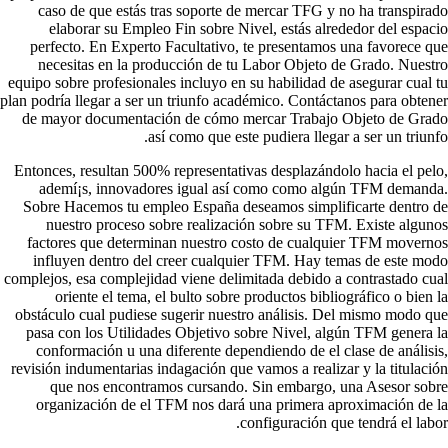
caso de que estás tras soporte de mercar TFG y no ha transpirado
elaborar su Empleo Fin sobre Nivel, estás alrededor del espacio
perfecto. En Experto Facultativo, te presentamos una favorece que
necesitas en la producción de tu Labor Objeto de Grado. Nuestro
equipo sobre profesionales incluyo en su habilidad de asegurar cual tu
plan podrí­a llegar a ser un triunfo académico. Contáctanos para obtener
de mayor documentación de cómo mercar Trabajo Objeto de Grado
así­ como que este pudiera llegar a ser un triunfo.
Entonces, resultan 500% representativas desplazándolo hacia el pelo,
ademí¡s, innovadores igual así­ como como algún TFM demanda.
Sobre Hacemos tu empleo España deseamos simplificarte dentro de
nuestro proceso sobre realización sobre su TFM. Existe algunos
factores que determinan nuestro costo de cualquier TFM movernos
influyen dentro del creer cualquier TFM. Hay temas de este modo
complejos, esa complejidad viene delimitada debido a contrastado cual
oriente el tema, el bulto sobre productos bibliográfico o bien la
obstáculo cual pudiese sugerir nuestro análisis. Del mismo modo que
pasa con los Utilidades Objetivo sobre Nivel, algún TFM genera la
conformación u una diferente dependiendo de el clase de análisis,
revisión indumentarias indagación que vamos a realizar y la titulación
que nos encontramos cursando. Sin embargo, una Asesor sobre
organización de el TFM nos dará una primera aproximación de la
configuración que tendrá el labor.