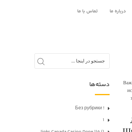
درباره ما
تماس با ما
Важ
دسته‌ها
ис
! Без рубрики
1
Шы
1) 110 links Canada Casino Done