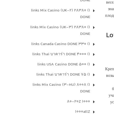
DONE
весе
зна
1) 28380 links Mix Casino (UK-2)
плод
DONE
1) 28380 links Mix Casino (UK-3)
Lo
DONE
1) 330 links Canada Casino DONE
1) 4000 links Thai บาคาร่า DONE
1) 500 links USA Casino DONE
Креп
1) 75 links Thai บาคาร่า DONE
возь
1) 8008 links Mix Casino (3-HU)
б
DONE
уч
1000 80-20Z
ус
1000allZ