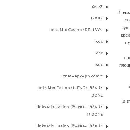
1500Z
В раз
1670Z
сп
сущ
1870 links Mix Casino (DE)
край
1cdc
ну
1dsc
по
1sdc
площ
1xbet-apk-ph.com3
2) 1980 links Mix Casino (1-ENG)
DONE
В и
2) 1980 links Mix Casino (3-NO-
1) DONE
2) 1980 links Mix Casino (3-NO-