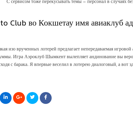
С сервисом тоже перекусывать темы – персонал в случаях бе
to Club во Кокшетау имя авиаклуб а
якая изо врученных лотерей предлагает непередаваемая игровой
уммы. Игра Аэроклуб Шымкент вылепляет андинование вы вероя
сходя с барака. Я впервые веселил в лотерею диалоговый, а вот 