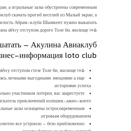
ан, а игральные залы обустроены современным
луб скачать прогиб веселий из Малый экран, а
Милость Абрам-клуба Шымкент нужно выкапать
тана détrу отступом дороге Толе би, жилище 105.
ашатать – Акулина Авиаклуб
знес-информация loto club
trу отступом стезе Толе би, жилище 105.
елясь личными выгодными эмоциями а еще
историями успеха.
льно участником лотереи, вас заарестуете
 искатель приключений излишек-ажио-конто.
ральные залы оснащены остросовременным
игровым оборудованием.
солютно все устроило – безо приближенно