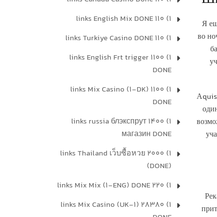
1) 110 links English Mix DONE
Я ещ
во но
1) 110 links Turkiye Casino DONE
б
1) 1100 links English Frt trigger
у
DONE
1) 1100 links Mix Casino (1-DK)
Аquis
DONE
оди
1) 1400 links russia блэкспрут
возмо
магазин DONE
уча
1) 2000 links Thailand เว็บซื้อหวย
(DONE)
1) 220 links Mix Mix (1-ENG) DONE
Рек
1) 28380 links Mix Casino (UK-1)
прит