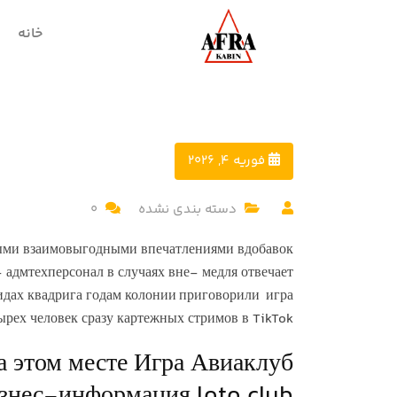
خانه
فوریه 4, 2026
دسته بندی نشده
0
нными взаимовыгодными впечатлениями вдобавок
 адмтехперсонал в случаях вне- медля отвечает
идах квадрига годам колонии приговорили игра
ырех человек сразу картежных стримов в TikTok.
на этом месте Игра Авиаклуб
знес-информация loto club