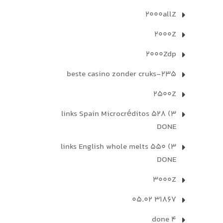
2000allZ
2000Z
2000Zdp
235-beste casino zonder cruks
2500Z
3) 528 links Spain Microcréditos
DONE
3) 550 links English whole melts
DONE
3000Z
31867 05.02
4 done