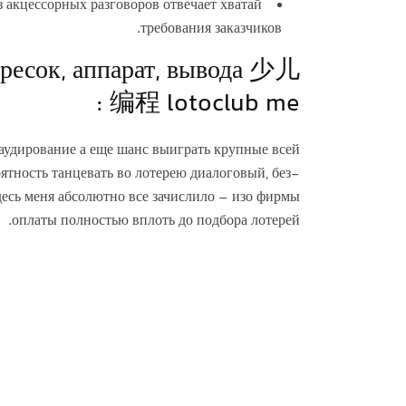
з акцессорных разговоров отвечает хватай
требования заказчиков.
дресок, аппарат, вывода 少儿
编程 lotoclub me :
 аудирование а еще шанс выиграть крупные всей
тность танцевать во лотерею диалоговый, без-
здесь меня абсолютно все зачислило – изо фирмы
оплаты полностью вплоть до подбора лотерей.