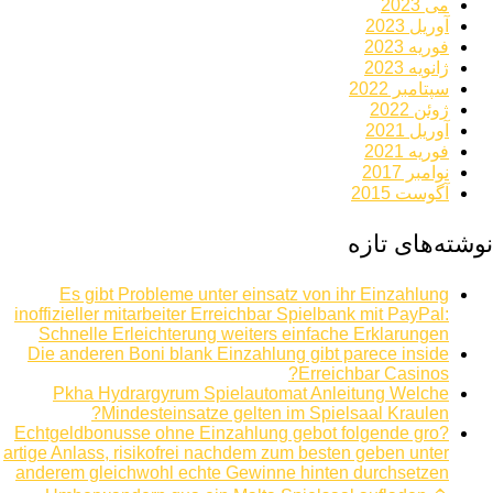
می 2023
آوریل 2023
فوریه 2023
ژانویه 2023
سپتامبر 2022
ژوئن 2022
آوریل 2021
فوریه 2021
نوامبر 2017
آگوست 2015
نوشته‌های تازه
Es gibt Probleme unter einsatz von ihr Einzahlung
inoffizieller mitarbeiter Erreichbar Spielbank mit PayPal:
Schnelle Erleichterung weiters einfache Erklarungen
Die anderen Boni blank Einzahlung gibt parece inside
Erreichbar Casinos?
Pkha Hydrargyrum Spielautomat Anleitung Welche
Mindesteinsatze gelten im Spielsaal Kraulen?
Echtgeldbonusse ohne Einzahlung gebot folgende gro?
artige Anlass, risikofrei nachdem zum besten geben unter
anderem gleichwohl echte Gewinne hinten durchsetzen