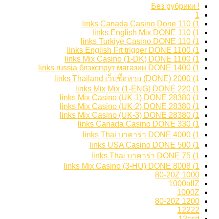
! Без рубрики
1
1) 110 links Canada Casino Done
1) 110 links English Mix DONE
1) 110 links Turkiye Casino DONE
1) 1100 links English Frt trigger DONE
1) 1100 links Mix Casino (1-DK) DONE
1) 1400 links russia блэкспрут магазин DONE
1) 2000 links Thailand เว็บซื้อหวย (DONE)
1) 220 links Mix Mix (1-ENG) DONE
1) 28380 links Mix Casino (UK-1) DONE
1) 28380 links Mix Casino (UK-2) DONE
1) 28380 links Mix Casino (UK-3) DONE
1) 330 links Canada Casino DONE
1) 4000 links Thai บาคาร่า DONE
1) 500 links USA Casino DONE
1) 75 links Thai บาคาร่า DONE
1) 8008 links Mix Casino (3-HU) DONE
1000 80-20Z
1000allZ
1000Z
1200 80-20Z
12222
12csd