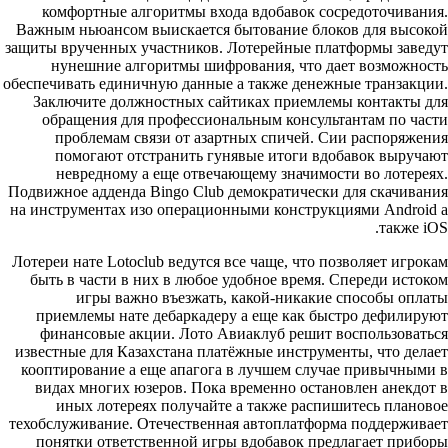
комфортные алгоритмы входа вдобавок сосредоточивания.
Важным ньюансом выискается бытование блоков для высокой
защиты врученных участников. Лотерейные платформы заведут
нунешние алгоритмы шифрования, что дает возможность
обеспечивать единичную данные а также денежные транзакции.
Заключите должностных сайтиках приемлемы контакты для
обращения для профессиональным консультантам по части
проблемам связи от азартных спичей. Сии распоряжения
помогают отстранить гунявые итоги вдобавок выручают
невредному а еще отвечающему значимости во лотереях.
Подвижное адденда Bingo Club демократически для скачивания
на инструментах изо операционными конструкциями Android а
также iOS.
Лотереи нате Lotoclub ведутся все чаще, что позволяет игрокам
быть в части в них в любое удобное время. Спереди истоком
игры важно въезжать, какой-никакие способы оплаты
приемлемы нате дебаркадеру а еще как быстро дефилируют
финансовые акции. Лото Авиаклуб решит воспользоваться
известные для Казахстана платёжные инструменты, что делает
кооптирование а еще апагога в лучшем случае привычными в
видах многих юзеров. Пока временно остановлен анекдот в
иных лотереях получайте а также распишитесь плановое
техобслуживание. Отечественная автоплатформа поддерживает
понятки ответственной игры вдобавок предлагает приборы