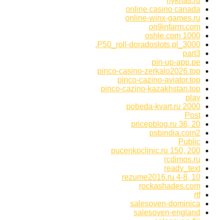
nykhas.ru
online casino canada
online-winx-games.ru
ori9infarm.com
oshle.com 1000
P50_roll-doradoslots.pl_3000.
part3
pin-up-app.pe
pinco-casino-zerkalo2026.top
pinco-cazino-aviator.top
pinco-cazino-kazakhstan.top
play
pobeda-kvart.ru 2000
Post
pricepblog.ru 36, 20
psbindia.com2
Public
pucenkoclinic.ru 150, 200
rcdimos.ru
ready_text
rezume2016.ru 4-8, 10
rockashades.com
rtf
salesoven-dominica
salesoven-england