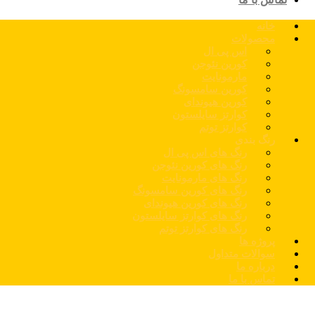
خانه
محصولات
اس پی ال
کورین نئوجن
مارمونایت
کورین سامسونگ
کورین هیوندای
کوارتز سایلستون
کوارتز توتم
رنگ بندی
رنگ های اس پی ال
رنگ های کورین نئوجن
رنگ های مارمونایت
رنگ های کورین سامسونگ
رنگ های کورین هیوندای
رنگ های کوارتز سایلستون
رنگ های کوارتز توتم
پروژه ها
سوالات متداول
درباره ما
تماس با ما