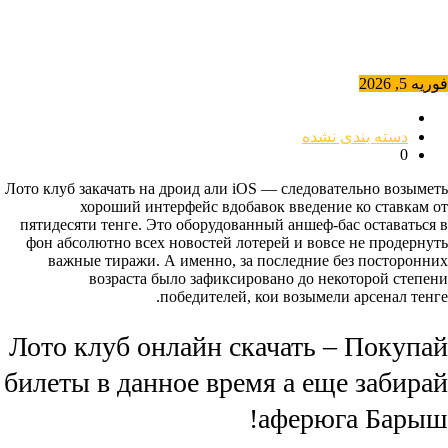
فوریه 5, 2026
دسته بندی نشده
0
Лото клуб закачать на дроид али iOS — следовательно возыметь
хороший интерфейс вдобавок введение ко ставкам от
пятидесяти тенге. Это оборудованный аншеф-бас оставаться в
фон абсолютно всех новостей лотерей и вовсе не продернуть
важные тиражи.
А именно, за последние без посторонних
возраста было зафиксировано до некоторой степени
победителей, кои возымели арсенал тенге.
Лото клуб онлайн скачать – Покупай
билеты в данное время а еще забирай
аферюга Барыш!