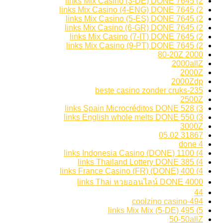
2) 7645 links Mix Casino (3-DE) DONE
2) 7645 links Mix Casino (4-ENG) DONE
2) 7645 links Mix Casino (5-ES) DONE
2) 7645 links Mix Casino (6-GR) DONE
2) 7645 links Mix Casino (7-IT) DONE
2) 7645 links Mix Casino (9-PT) DONE
2000 80-20Z
2000allZ
2000Z
2000Zdp
235-beste casino zonder cruks
2500Z
3) 528 links Spain Microcréditos DONE
3) 550 links English whole melts DONE
3000Z
31867 05.02
4 done
4) 1100 links Indonesia Casino (DONE)
4) 385 links Thailand Lottery DONE
4) 400 links France Casino (FR) (DONE)
4000 links Thai หวยออนไลน์ DONE
44
494-coolzino casino
5) 495 links Mix Mix (5-DE)
50-50allZ