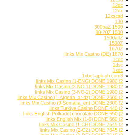
12dc
12dx
12xscsd
130
1500 300baZ
1500 80-20Z
1500allZ
1500Z
1670Z
1870 links Mix Casino (DE)
1cdc
1dsc
1sdc
1xbet-apk-ph.com3
2) 1980 links Mix Casino (1-ENG) DONE
2) 1980 links Mix Casino (3-NO-1) DONE
2) 1980 links Mix Casino (3-NO-2) DONE
2) 2600 links Mix Casino (1-Algeria_ar-dz) DONE
2) 2600 links Mix Casino (9-Somalia_en) DONE
2) 440 links Turkiye Casino DONE
2) 550 links English Polkadot chocolate DONE
2) 660 links English Mix (1-6) DONE
2) 7645 links Mix Casino (1-CH) DONE
2) 7645 links Mix Casino (2-CZ) DONE