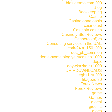
biosidermo.com 200
Blog
Bookkeeping
Casino
Casino ohne oasis
casinofast
Casinoin casino
Casinoly Slot Reviews
Caspero καζίνο
Consulting services in the UAE
cork-24.ru 150, 200
dec_pb_common
denta-stomatologiya.rucasino 1000
dopZ
doy-ckazka.ru 1000
DRIVDOWNLOADS
egbs1.ru 200
fitago.ru 20
Forex News
Forex Reviews
game
Games
giochi
giochi1
gioco