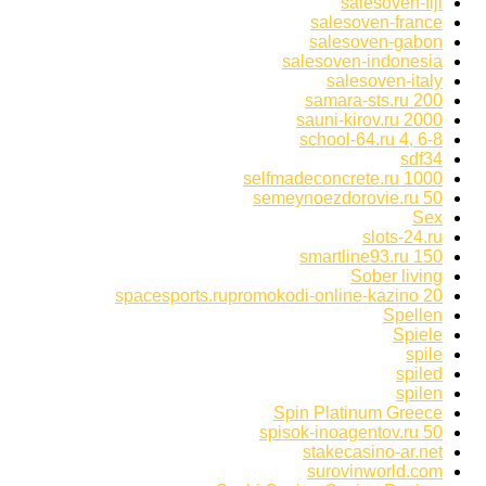
salesoven-fiji
salesoven-france
salesoven-gabon
salesoven-indonesia
salesoven-italy
samara-sts.ru 200
sauni-kirov.ru 2000
school-64.ru 4, 6-8
sdf34
selfmadeconcrete.ru 1000
semeynoezdorovie.ru 50
Sex
slots-24.ru
smartline93.ru 150
Sober living
spacesports.rupromokodi-online-kazino 20
Spellen
Spiele
spile
spiled
spilen
Spin Platinum Greece
spisok-inoagentov.ru 50
stakecasino-ar.net
surovinworld.com