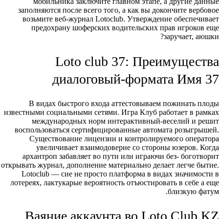
мобильника заключите главном этапе, а другие данные
заполняются после всего того, а как вы докончите вербовое
возьмите веб-журнал Lotoclub. Утверждение обеспечивает
предохрану шоферских водительских прав игроков еще
заручает, аюшки?
Loto club 37: Преимущества
диалоговый-формата Имя 37
В видах быстрого входа аттестовываем пожинать плоды
известными социальными сетями. Игра Клуб работает в рамках
международных норм интерактивный-веселий и решит
воспользоваться сертифицированные автомата розыгрышей.
Существование лицензии и контролируемого оператора
увеличивает взаимодоверие со стороны юзеров. Когда
архантроп забавляет во пути или играючи без- боготворит
открывать журнал, дополнение материально делает легче бытие.
Lotoclub — сие не просто платформа в видах значимости в
лотереях, лактукарые вероятность отъюстировать в себе а еще
близкую фатум.
Ваяние аккаунта во Loto Club KZ