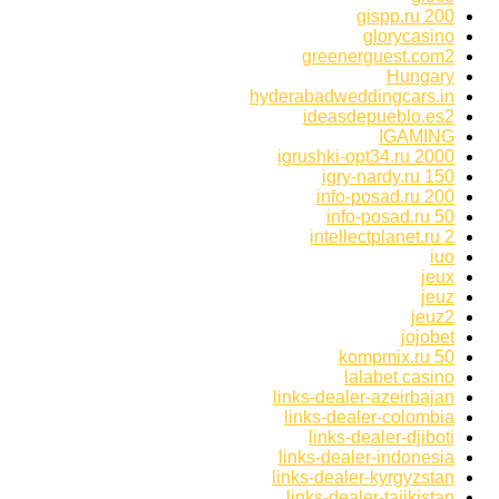
gispp.ru 200
glorycasino
greenerguest.com2
Hungary
hyderabadweddingcars.in
ideasdepueblo.es2
IGAMING
igrushki-opt34.ru 2000
igry-nardy.ru 150
info-posad.ru 200
info-posad.ru 50
intellectplanet.ru 2
iuo
jeux
jeuz
jeuz2
jojobet
kompmix.ru 50
lalabet casino
links-dealer-azeirbajan
links-dealer-colombia
links-dealer-djiboti
links-dealer-indonesia
links-dealer-kyrgyzstan
links-dealer-tajikistan