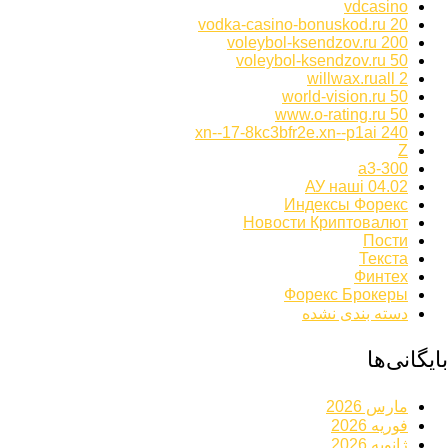
vdcasino
vodka-casino-bonuskod.ru 20
voleybol-ksendzov.ru 200
voleybol-ksendzov.ru 50
willwax.ruall 2
world-vision.ru 50
www.o-rating.ru 50
xn--17-8kc3bfr2e.xn--p1ai 240
Z
а3-300
АУ наші 04.02
Индексы Форекс
Новости Криптовалют
Пости
Текста
Финтех
Форекс Брокеры
دسته بندی نشده
بایگانی‌ها
مارس 2026
فوریه 2026
ژانویه 2026