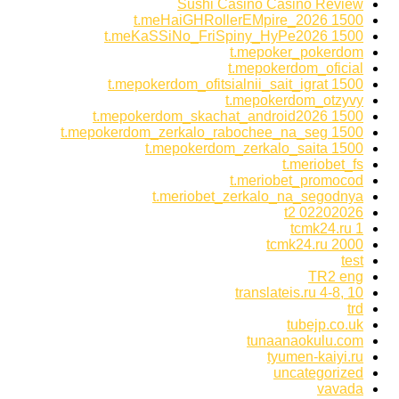
Sushi Casino Casino Review
t.meHaiGHRollerEMpire_2026 1500
t.meKaSSiNo_FriSpiny_HyPe2026 1500
t.mepoker_pokerdom
t.mepokerdom_oficial
t.mepokerdom_ofitsialnii_sait_igrat 1500
t.mepokerdom_otzyvy
t.mepokerdom_skachat_android2026 1500
t.mepokerdom_zerkalo_rabochee_na_seg 1500
t.mepokerdom_zerkalo_saita 1500
t.meriobet_fs
t.meriobet_promocod
t.meriobet_zerkalo_na_segodnya
t2 02202026
tcmk24.ru 1
tcmk24.ru 2000
test
TR2 eng
translateis.ru 4-8, 10
trd
tubejp.co.uk
tunaanaokulu.com
tyumen-kaiyi.ru
uncategorized
vavada