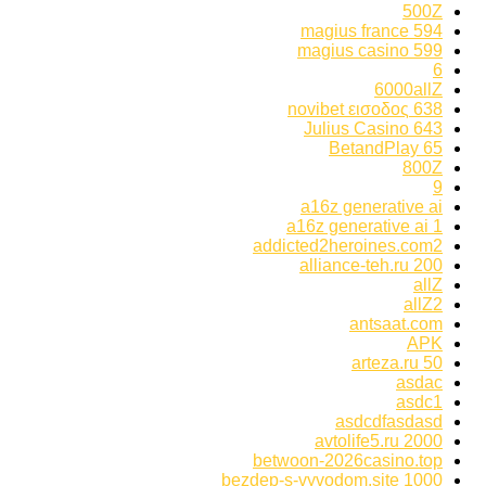
500Z
594 magius france
599 magius casino
6
6000allZ
638 novibet εισοδος
643 Julius Casino
65 BetandPlay
800Z
9
a16z generative ai
a16z generative ai 1
addicted2heroines.com2
alliance-teh.ru 200
allZ
allZ2
antsaat.com
APK
arteza.ru 50
asdac
asdc1
asdcdfasdasd
avtolife5.ru 2000
betwoon-2026casino.top
bezdep-s-vyvodom.site 1000