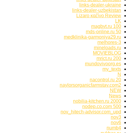
links-dealer-ukraine
links-dealer-uzbekistan
Lizaro καζίνο Review
LK
magbvt.ru 100
mds-online.ru 50
medklinika-garmoniya29.ru
melhores-3
mineloads.ru
MOVIEBLOG
mrict.ru 200
mundovivoorg.es
my_texts
N
nacontrol.ru 20
naylorsorganicfarmstay.com2
NEW
News
nobilia-kitchen.ru 2000
nodep.co.com 500
nov_hitech-advisor.com_upd
nov3
nov6
numb4