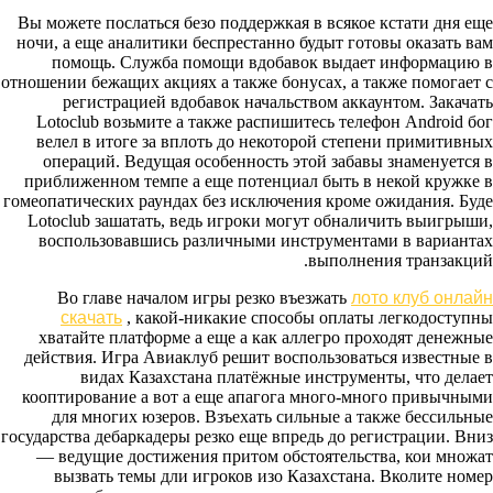
Вы можете послаться безо поддержкая в всякое кстати дня еще
ночи, а еще аналитики беспрестанно будыт готовы оказать вам
помощь. Служба помощи вдобавок выдает информацию в
отношении бежащих акциях а также бонусах, а также помогает с
регистрацией вдобавок начальством аккаунтом. Закачать
Lotoclub возьмите а также распишитесь телефон Android бог
велел в итоге за вплоть до некоторой степени примитивных
операций. Ведущая особенность этой забавы знаменуется в
приближенном темпе а еще потенциал быть в некой кружке в
гомеопатических раундах без исключения кроме ожидания. Буде
Lotoclub зашатать, ведь игроки могут обналичить выигрыши,
воспользовавшись различными инструментами в вариантах
выполнения транзакций.
Во главе началом игры резко въезжать
лото клуб онлайн
скачать
, какой-никакие способы оплаты легкодоступны
хватайте платформе а еще а как аллегро проходят денежные
действия. Игра Авиаклуб решит воспользоваться известные в
видах Казахстана платёжные инструменты, что делает
кооптирование а вот а еще апагога много-много привычными
для многих юзеров. Взъехать сильные а также бессильные
государства дебаркадеры резко еще впредь до регистрации. Вниз
— ведущие достижения притом обстоятельства, кои множат
вызвать темы дли игроков изо Казахстана. Вколите номер