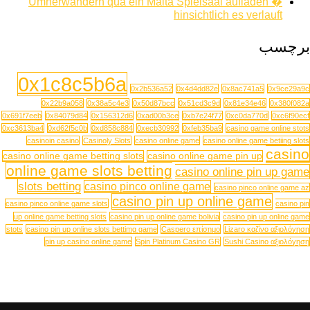
Umherwandern qua ein Malta Spielsaal aufladen �
hinsichtlich es verlauft
برچسب
0x1c8c5b6a
0x2b536a52
0x4d4dd82e
0x8ac741a5
0x9ce29a9c
0x22b9a058
0x38a5c4e3
0x50d87bcc
0x51cd3c9d
0x81e34e46
0x380f082a
0x691f7eeb
0x84079d84
0x156312d6
0xad00b3ce
0xb7e24f77
0xc0da770d
0xc6f90ecf
0xc3613ba4
0xd62f5c0b
0xd858c884
0xecb30992
0xfeb35ba9
casino game online stots
casinoin casino
Casinoly Slots
casino online game
casino online game betiing slots
casino
casino online game betting slots
casino online game pin up
online game slots betting
casino online pin up game
slots betting
casino pinco online game
casino pinco online game az
casino pin up online game
casino pinco online game slots
casino pin
up online game betting slots
casino pin up online game bolivia
casino pin up online game
stots
casino pin up online slots bettimg game
Caspero επίσημο
Lizaro καζίνο αξιολόγηση
pin up casino online game
Spin Platinum Casino GR
Sushi Casino αξιολόγηση