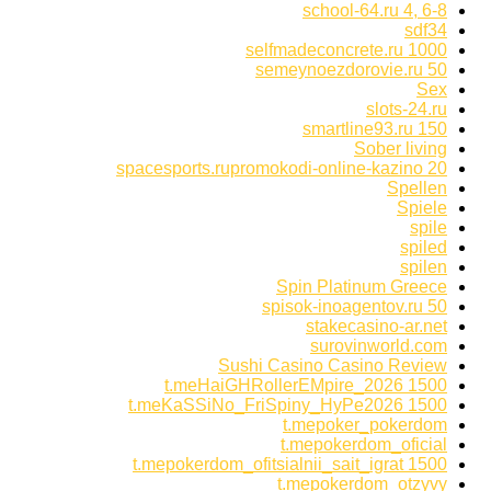
school-64.ru 4, 6-8
sdf34
selfmadeconcrete.ru 1000
semeynoezdorovie.ru 50
Sex
slots-24.ru
smartline93.ru 150
Sober living
spacesports.rupromokodi-online-kazino 20
Spellen
Spiele
spile
spiled
spilen
Spin Platinum Greece
spisok-inoagentov.ru 50
stakecasino-ar.net
surovinworld.com
Sushi Casino Casino Review
t.meHaiGHRollerEMpire_2026 1500
t.meKaSSiNo_FriSpiny_HyPe2026 1500
t.mepoker_pokerdom
t.mepokerdom_oficial
t.mepokerdom_ofitsialnii_sait_igrat 1500
t.mepokerdom_otzyvy