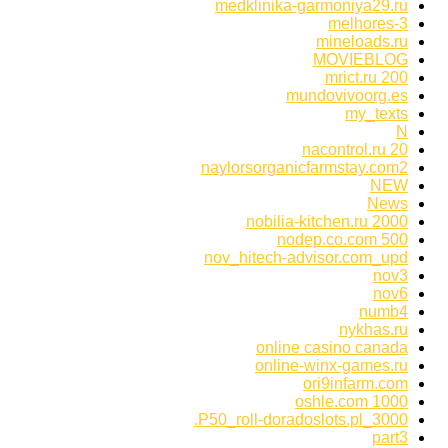
medklinika-garmoniya29.ru
melhores-3
mineloads.ru
MOVIEBLOG
mrict.ru 200
mundovivoorg.es
my_texts
N
nacontrol.ru 20
naylorsorganicfarmstay.com2
NEW
News
nobilia-kitchen.ru 2000
nodep.co.com 500
nov_hitech-advisor.com_upd
nov3
nov6
numb4
nykhas.ru
online casino canada
online-winx-games.ru
ori9infarm.com
oshle.com 1000
P50_roll-doradoslots.pl_3000.
part3