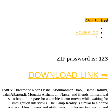
آوریل 16, 2025
MOVIEBLOG
0
ZIP password is:
123
➡ DOWNLOAD LINK
XoftEx: Director of Noaz Deshe. Abdulrahman Diab, Osama Hafirmi,
Jalal Albaroudi, Mouataz Alshaltouh. Nasser and friends film satirical
sketches and prepare for a zombie horror moves while waiting for
immigration interviews. The Camp Reality is similar to a horror
scenario, blurs dreams and nightmares with increasing tension and