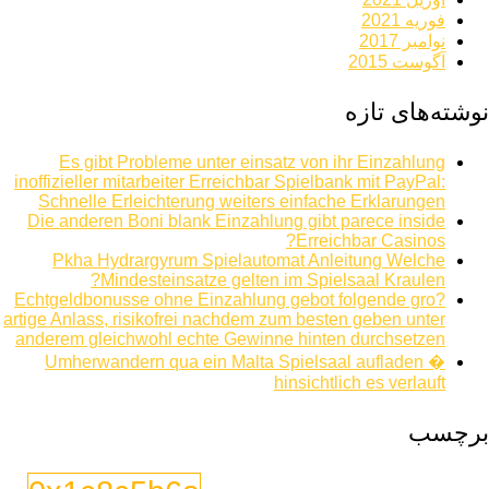
فوریه 2021
نوامبر 2017
آگوست 2015
نوشته‌های تازه
Es gibt Probleme unter einsatz von ihr Einzahlung
inoffizieller mitarbeiter Erreichbar Spielbank mit PayPal:
Schnelle Erleichterung weiters einfache Erklarungen
Die anderen Boni blank Einzahlung gibt parece inside
Erreichbar Casinos?
Pkha Hydrargyrum Spielautomat Anleitung Welche
Mindesteinsatze gelten im Spielsaal Kraulen?
Echtgeldbonusse ohne Einzahlung gebot folgende gro?
artige Anlass, risikofrei nachdem zum besten geben unter
anderem gleichwohl echte Gewinne hinten durchsetzen
Umherwandern qua ein Malta Spielsaal aufladen �
hinsichtlich es verlauft
برچسب