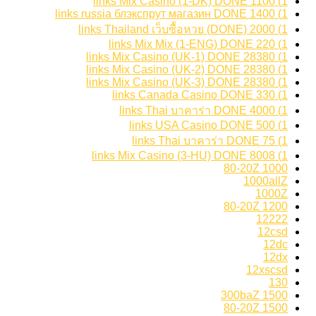
1) 1100 links Mix Casino (1-DK) DONE
1) 1400 links russia блэкспрут магазин DONE
1) 2000 links Thailand เว็บซื้อหวย (DONE)
1) 220 links Mix Mix (1-ENG) DONE
1) 28380 links Mix Casino (UK-1) DONE
1) 28380 links Mix Casino (UK-2) DONE
1) 28380 links Mix Casino (UK-3) DONE
1) 330 links Canada Casino DONE
1) 4000 links Thai บาคาร่า DONE
1) 500 links USA Casino DONE
1) 75 links Thai บาคาร่า DONE
1) 8008 links Mix Casino (3-HU) DONE
1000 80-20Z
1000allZ
1000Z
1200 80-20Z
12222
12csd
12dc
12dx
12xscsd
130
1500 300baZ
1500 80-20Z