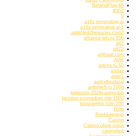
65 BetandPlay
800Z
9
a16z generative ai
a16z generative ai 1
addicted2heroines.com2
alliance-teh.ru 200
allZ
allZ2
antsaat.com
APK
arteza.ru 50
asdac
asdc1
asdcdfasdasd
avtolife5.ru 2000
betwoon-2026casino.top
bezdep-s-vyvodom.site 1000
biosidermo.com 200
Blog
Bookkeeping
Casino
Casino ohne oasis
casinofast