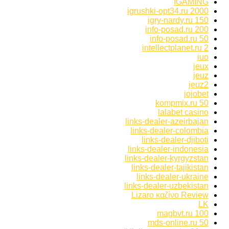
IGAMING
igrushki-opt34.ru 2000
igry-nardy.ru 150
info-posad.ru 200
info-posad.ru 50
intellectplanet.ru 2
iuo
jeux
jeuz
jeuz2
jojobet
kompmix.ru 50
lalabet casino
links-dealer-azeirbajan
links-dealer-colombia
links-dealer-djiboti
links-dealer-indonesia
links-dealer-kyrgyzstan
links-dealer-tajikistan
links-dealer-ukraine
links-dealer-uzbekistan
Lizaro καζίνο Review
LK
magbvt.ru 100
mds-online.ru 50