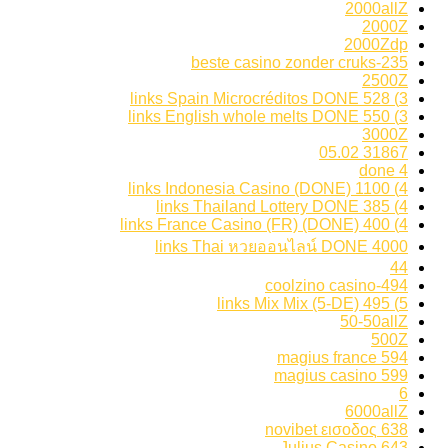
2000allZ
2000Z
2000Zdp
235-beste casino zonder cruks
2500Z
3) 528 links Spain Microcréditos DONE
3) 550 links English whole melts DONE
3000Z
31867 05.02
4 done
4) 1100 links Indonesia Casino (DONE)
4) 385 links Thailand Lottery DONE
4) 400 links France Casino (FR) (DONE)
4000 links Thai หวยออนไลน์ DONE
44
494-coolzino casino
5) 495 links Mix Mix (5-DE)
50-50allZ
500Z
594 magius france
599 magius casino
6
6000allZ
638 novibet εισοδος
643 Julius Casino