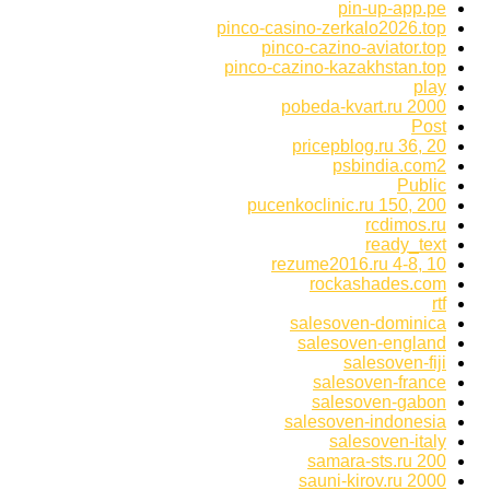
pin-up-app.pe
pinco-casino-zerkalo2026.top
pinco-cazino-aviator.top
pinco-cazino-kazakhstan.top
play
pobeda-kvart.ru 2000
Post
pricepblog.ru 36, 20
psbindia.com2
Public
pucenkoclinic.ru 150, 200
rcdimos.ru
ready_text
rezume2016.ru 4-8, 10
rockashades.com
rtf
salesoven-dominica
salesoven-england
salesoven-fiji
salesoven-france
salesoven-gabon
salesoven-indonesia
salesoven-italy
samara-sts.ru 200
sauni-kirov.ru 2000