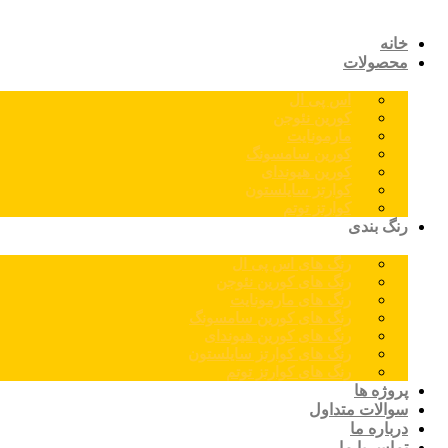
خانه
محصولات
اس پی ال
کورین نئوجن
مارمونایت
کورین سامسونگ
کورین هیوندای
کوارتز سایلستون
کوارتز توتم
رنگ بندی
رنگ های اس پی ال
رنگ های کورین نئوجن
رنگ های مارمونایت
رنگ های کورین سامسونگ
رنگ های کورین هیوندای
رنگ های کوارتز سایلستون
رنگ های کوارتز توتم
پروژه ها
سوالات متداول
درباره ما
تماس با ما