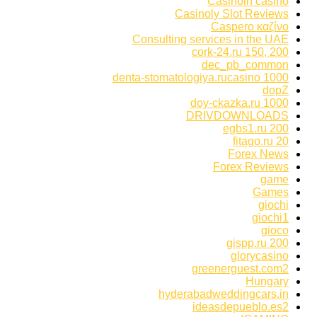
Casinoin casino
Casinoly Slot Reviews
Caspero καζίνο
Consulting services in the UAE
cork-24.ru 150, 200
dec_pb_common
denta-stomatologiya.rucasino 1000
dopZ
doy-ckazka.ru 1000
DRIVDOWNLOADS
egbs1.ru 200
fitago.ru 20
Forex News
Forex Reviews
game
Games
giochi
giochi1
gioco
gispp.ru 200
glorycasino
greenerguest.com2
Hungary
hyderabadweddingcars.in
ideasdepueblo.es2