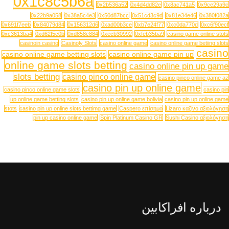
0x1c8c5b6a
0x2b536a52
0x4d4dd82e
0x8ac741a5
0x9ce29a9c
0x22b9a058
0x38a5c4e3
0x50d87bcc
0x51cd3c9d
0x81e34e46
0x380f082a
0x691f7eeb
0x84079d84
0x156312d6
0xad00b3ce
0xb7e24f77
0xc0da770d
0xc6f90ecf
0xc3613ba4
0xd62f5c0b
0xd858c884
0xecb30992
0xfeb35ba9
casino game online stots
casinoin casino
Casinoly Slots
casino online game
casino online game betiing slots
casino
casino online game betting slots
casino online game pin up
online game slots betting
casino online pin up game
slots betting
casino pinco online game
casino pinco online game az
casino pin up online game
casino pinco online game slots
casino pin
up online game betting slots
casino pin up online game bolivia
casino pin up online game
stots
casino pin up online slots bettimg game
Caspero επίσημο
Lizaro καζίνο αξιολόγηση
pin up casino online game
Spin Platinum Casino GR
Sushi Casino αξιολόγηση
درباره افراکابین