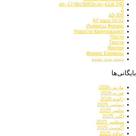
xn--17-8kc3bfr2e.xn--p1ai 240
Z
а3-300
АУ наші 04.02
Индексы Форекс
Новости Криптовалют
Пости
Текста
Финтех
Форекс Брокеры
دسته بندی نشده
بایگانی‌ها
مارس 2026
فوریه 2026
ژانویه 2026
دسامبر 2025
نوامبر 2025
اکتبر 2025
سپتامبر 2025
آگوست 2025
جولای 2025