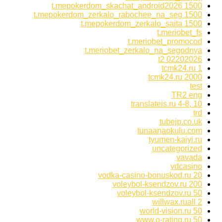
t.mepokerdom_skachat_android2026 1500
t.mepokerdom_zerkalo_rabochee_na_seg 1500
t.mepokerdom_zerkalo_saita 1500
t.meriobet_fs
t.meriobet_promocod
t.meriobet_zerkalo_na_segodnya
t2 02202026
tcmk24.ru 1
tcmk24.ru 2000
test
TR2 eng
translateis.ru 4-8, 10
trd
tubejp.co.uk
tunaanaokulu.com
tyumen-kaiyi.ru
uncategorized
vavada
vdcasino
vodka-casino-bonuskod.ru 20
voleybol-ksendzov.ru 200
voleybol-ksendzov.ru 50
willwax.ruall 2
world-vision.ru 50
www.o-rating.ru 50