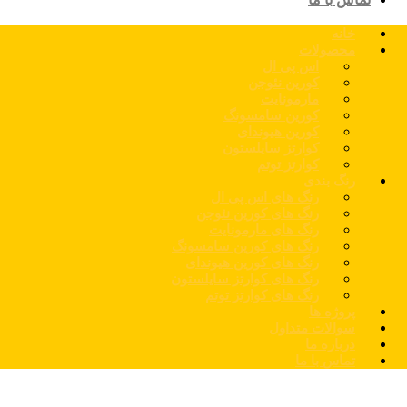
خانه
محصولات
اس پی ال
کورین نئوجن
مارمونایت
کورین سامسونگ
کورین هیوندای
کوارتز سایلستون
کوارتز توتم
رنگ بندی
رنگ های اس پی ال
رنگ های کورین نئوجن
رنگ های مارمونایت
رنگ های کورین سامسونگ
رنگ های کورین هیوندای
رنگ های کوارتز سایلستون
رنگ های کوارتز توتم
پروژه ها
سوالات متداول
درباره ما
تماس با ما