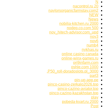
N
nacontrol.ru 20
naylorsorganicfarmstay.com2
NEW
News
nobilia-kitchen.ru 2000
nodep.co.com 500
nov_hitech-advisor.com_upd
nov3
nov6
numb4
nykhas.ru
online casino canada
online-winx-games.ru
ori9infarm.com
oshle.com 1000
P50_roll-doradoslots.pl_3000.
part3
pin-up-app.pe
pinco-casino-zerkalo2026.top
pinco-cazino-aviator.top
pinco-cazino-kazakhstan.top
play
pobeda-kvart.ru 2000
Post