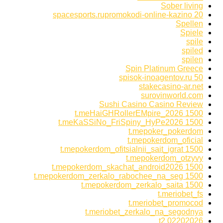
Sober living
spacesports.rupromokodi-online-kazino 20
Spellen
Spiele
spile
spiled
spilen
Spin Platinum Greece
spisok-inoagentov.ru 50
stakecasino-ar.net
surovinworld.com
Sushi Casino Casino Review
t.meHaiGHRollerEMpire_2026 1500
t.meKaSSiNo_FriSpiny_HyPe2026 1500
t.mepoker_pokerdom
t.mepokerdom_oficial
t.mepokerdom_ofitsialnii_sait_igrat 1500
t.mepokerdom_otzyvy
t.mepokerdom_skachat_android2026 1500
t.mepokerdom_zerkalo_rabochee_na_seg 1500
t.mepokerdom_zerkalo_saita 1500
t.meriobet_fs
t.meriobet_promocod
t.meriobet_zerkalo_na_segodnya
t2 02202026