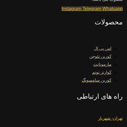
Instagram
Telegram
Whatsapp
محصولات
اس پی ال
کورین نئوجن
مارمونایت
کوارتز توتم
کورین سامسونگ
راه های ارتباطی
تهران- شهریار