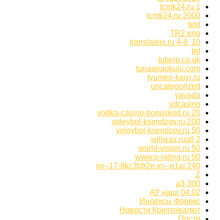
tcmk24.ru 1
tcmk24.ru 2000
test
TR2 eng
translateis.ru 4-8, 10
trd
tubejp.co.uk
tunaanaokulu.com
tyumen-kaiyi.ru
uncategorized
vavada
vdcasino
vodka-casino-bonuskod.ru 20
voleybol-ksendzov.ru 200
voleybol-ksendzov.ru 50
willwax.ruall 2
world-vision.ru 50
www.o-rating.ru 50
xn--17-8kc3bfr2e.xn--p1ai 240
Z
а3-300
АУ наші 04.02
Индексы Форекс
Новости Криптовалют
Пости