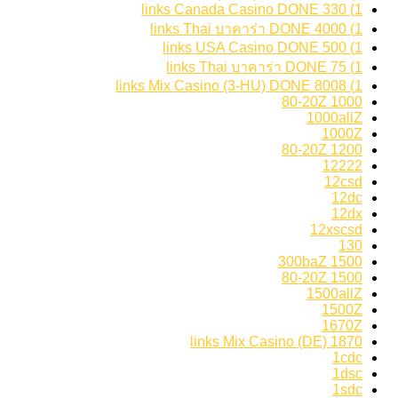
1) 330 links Canada Casino DONE
1) 4000 links Thai บาคาร่า DONE
1) 500 links USA Casino DONE
1) 75 links Thai บาคาร่า DONE
1) 8008 links Mix Casino (3-HU) DONE
1000 80-20Z
1000allZ
1000Z
1200 80-20Z
12222
12csd
12dc
12dx
12xscsd
130
1500 300baZ
1500 80-20Z
1500allZ
1500Z
1670Z
1870 links Mix Casino (DE)
1cdc
1dsc
1sdc