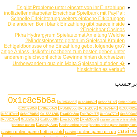
Es gibt Probleme unter einsatz von ihr Einzahlung
inoffizieller mitarbeiter Erreichbar Spielbank mit PayPal:
Schnelle Erleichterung weiters einfache Erklarungen
Die anderen Boni blank Einzahlung gibt parece inside
Erreichbar Casinos?
Pkha Hydrargyrum Spielautomat Anleitung Welche
Mindesteinsatze gelten im Spielsaal Kraulen?
Echtgeldbonusse ohne Einzahlung gebot folgende gro?
artige Anlass, risikofrei nachdem zum besten geben unter
anderem gleichwohl echte Gewinne hinten durchsetzen
Umherwandern qua ein Malta Spielsaal aufladen �
hinsichtlich es verlauft
برچسب
0x1c8c5b6a
0x2b536a52
0x4d4dd82e
0x8ac741a5
0x9ce29a9c
0x22b9a058
0x38a5c4e3
0x50d87bcc
0x51cd3c9d
0x81e34e46
0x380f082a
0x691f7eeb
0x84079d84
0x156312d6
0xad00b3ce
0xb7e24f77
0xc0da770d
0xc6f90ecf
0xc3613ba4
0xd62f5c0b
0xd858c884
0xecb30992
0xfeb35ba9
casino game online stots
casinoin casino
Casinoly Slots
casino online game
casino online game betiing slots
casino
casino online game betting slots
casino online game pin up