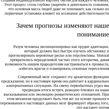
создавая индивидуальную картину бытия для каждого человека.
Этот процесс столь глубоко укоренён в деятельность сознания,
что основная масса людей даже не понимают, как сильно их
первичные установки влияют на осознание действительности.
Зачем прогнозы изменяют наше
понимание
Разум человека эволюционировал как орудие адаптации,
который должен был быстро изучать обстановку и
прогнозировать вероятные риски или перспективы. Slotozal
превратились неразделимой частью этого алгоритма, давая
возможность нашим прародителям настраиваться к промыслу,
избегать врагов и планировать сезонные переселения.
Современный мозг сохранил эту архаичную функцию
предсказания, но в настоящее время она работает в кардинально
альтернативных ситуациях. На смену первобытных угроз мы
предвидим итоги встреч, реакцию близких на наши
высказывания или эволюцию романтических отношений. При
этом механизм продолжает быть тем же: на основе прошлого
переживания и настоящих данных мозг формирует образец того,
что настанет потом.