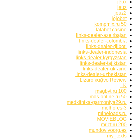
jeux
jeuz
jeuz2
jojobet
kompmix.ru 50
lalabet casino
links-dealer-azeirbajan
links-dealer-colombia
links-dealer-djiboti
links-dealer-indonesia
links-dealer-kyrgyzstan
links-dealer-tajikistan
links-dealer-ukraine
links-dealer-uzbekistan
Lizaro καζίνο Review
LK
magbvt.ru 100
mds-online.ru 50
medklinika-garmoniya29.ru
melhores-3
mineloads.ru
MOVIEBLOG
mrict.ru 200
mundovivoorg.es
my_texts