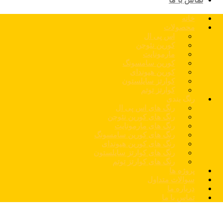
خانه
محصولات
اس پی ال
کورین نئوجن
مارمونایت
کورین سامسونگ
کورین هیوندای
کوارتز سایلستون
کوارتز توتم
رنگ بندی
رنگ های اس پی ال
رنگ های کورین نئوجن
رنگ های مارمونایت
رنگ های کورین سامسونگ
رنگ های کورین هیوندای
رنگ های کوارتز سایلستون
رنگ های کوارتز توتم
پروژه ها
سوالات متداول
درباره ما
تماس با ما