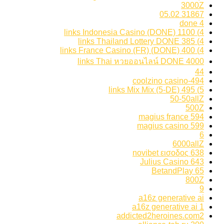
3000Z
31867 05.02
4 done
4) 1100 links Indonesia Casino (DONE)
4) 385 links Thailand Lottery DONE
4) 400 links France Casino (FR) (DONE)
4000 links Thai หวยออนไลน์ DONE
44
494-coolzino casino
5) 495 links Mix Mix (5-DE)
50-50allZ
500Z
594 magius france
599 magius casino
6
6000allZ
638 novibet εισοδος
643 Julius Casino
65 BetandPlay
800Z
9
a16z generative ai
a16z generative ai 1
addicted2heroines.com2