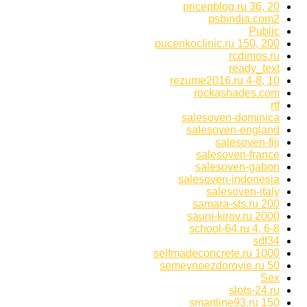
pricepblog.ru 36, 20
psbindia.com2
Public
pucenkoclinic.ru 150, 200
rcdimos.ru
ready_text
rezume2016.ru 4-8, 10
rockashades.com
rtf
salesoven-dominica
salesoven-england
salesoven-fiji
salesoven-france
salesoven-gabon
salesoven-indonesia
salesoven-italy
samara-sts.ru 200
sauni-kirov.ru 2000
school-64.ru 4, 6-8
sdf34
selfmadeconcrete.ru 1000
semeynoezdorovie.ru 50
Sex
slots-24.ru
smartline93.ru 150