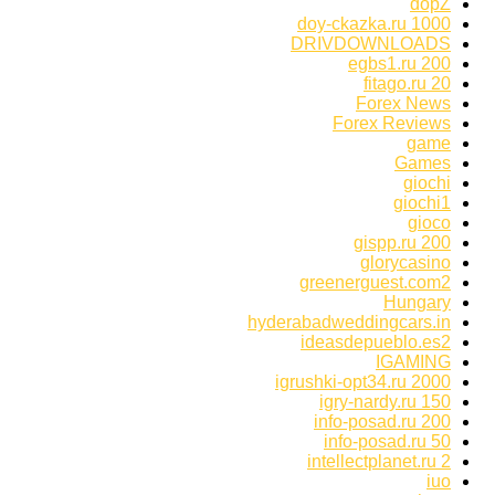
dopZ
doy-ckazka.ru 1000
DRIVDOWNLOADS
egbs1.ru 200
fitago.ru 20
Forex News
Forex Reviews
game
Games
giochi
giochi1
gioco
gispp.ru 200
glorycasino
greenerguest.com2
Hungary
hyderabadweddingcars.in
ideasdepueblo.es2
IGAMING
igrushki-opt34.ru 2000
igry-nardy.ru 150
info-posad.ru 200
info-posad.ru 50
intellectplanet.ru 2
iuo