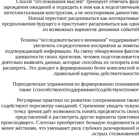
Способ “отслеживания мыслей” тренирует отмечать фазу
зарождения ожиданий и подходить к ним как к недолговечным
интеллектуальным конструктам, а не неоспоримым данностям.
Slotozal перестают расцениваться как неотвратимые
предположения будущего и приступают расцениваться как одна
из возможных вариантов динамики событий.
Техника “исследовательского внимания” поддерживает
увеличить сосредоточение восприятия за лимиты
подтверждающей информации. На смену обнаружения фактов
адекватности своих прогнозов, человек подготавливается
деятельно выявлять данные, которые способны их оспорить или
расширить. Это доводит к формированию более комплексной и
правильной картины действительности.
Периодические упражнения по формированию понимания
также {способствуют|поддерживают|содействуют|помог
Регулярные практики по развитию сопереживания также
содействуют пересмотру ожиданий. Стремление увидеть чужую
точку зрения даёт возможность понять предвзятость своих
представлений и рассмотреть другие варианты трактовки
происходящего. Слотозал приобретают большую подвижность и
менее жёсткими, что уменьшает риск глубоких разочарований и
острых столкновений.