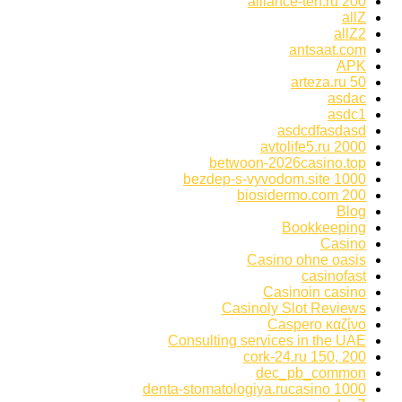
alliance-teh.ru 200
allZ
allZ2
antsaat.com
APK
arteza.ru 50
asdac
asdc1
asdcdfasdasd
avtolife5.ru 2000
betwoon-2026casino.top
bezdep-s-vyvodom.site 1000
biosidermo.com 200
Blog
Bookkeeping
Casino
Casino ohne oasis
casinofast
Casinoin casino
Casinoly Slot Reviews
Caspero καζίνο
Consulting services in the UAE
cork-24.ru 150, 200
dec_pb_common
denta-stomatologiya.rucasino 1000