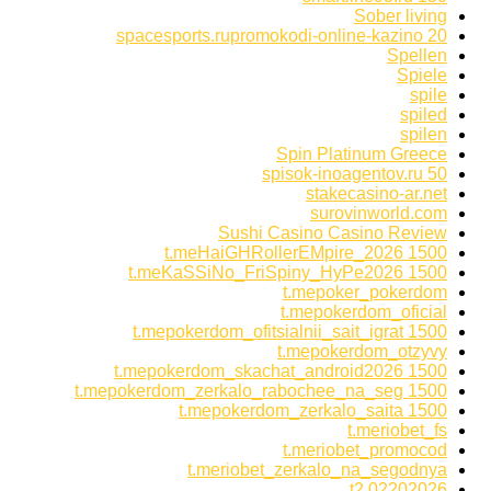
Sober living
spacesports.rupromokodi-online-kazino 20
Spellen
Spiele
spile
spiled
spilen
Spin Platinum Greece
spisok-inoagentov.ru 50
stakecasino-ar.net
surovinworld.com
Sushi Casino Casino Review
t.meHaiGHRollerEMpire_2026 1500
t.meKaSSiNo_FriSpiny_HyPe2026 1500
t.mepoker_pokerdom
t.mepokerdom_oficial
t.mepokerdom_ofitsialnii_sait_igrat 1500
t.mepokerdom_otzyvy
t.mepokerdom_skachat_android2026 1500
t.mepokerdom_zerkalo_rabochee_na_seg 1500
t.mepokerdom_zerkalo_saita 1500
t.meriobet_fs
t.meriobet_promocod
t.meriobet_zerkalo_na_segodnya
t2 02202026