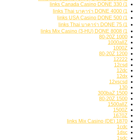
1) 330 links Canada Casino DONE
1) 4000 links Thai บาคาร่า DONE
1) 500 links USA Casino DONE
1) 75 links Thai บาคาร่า DONE
1) 8008 links Mix Casino (3-HU) DONE
1000 80-20Z
1000allZ
1000Z
1200 80-20Z
12222
12csd
12dc
12dx
12xscsd
130
1500 300baZ
1500 80-20Z
1500allZ
1500Z
1670Z
1870 links Mix Casino (DE)
1cdc
1dsc
1sdc