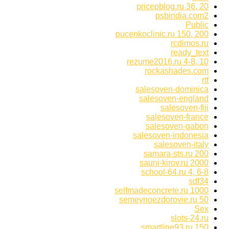
pricepblog.ru 36, 20
psbindia.com2
Public
pucenkoclinic.ru 150, 200
rcdimos.ru
ready_text
rezume2016.ru 4-8, 10
rockashades.com
rtf
salesoven-dominica
salesoven-england
salesoven-fiji
salesoven-france
salesoven-gabon
salesoven-indonesia
salesoven-italy
samara-sts.ru 200
sauni-kirov.ru 2000
school-64.ru 4, 6-8
sdf34
selfmadeconcrete.ru 1000
semeynoezdorovie.ru 50
Sex
slots-24.ru
smartline93.ru 150