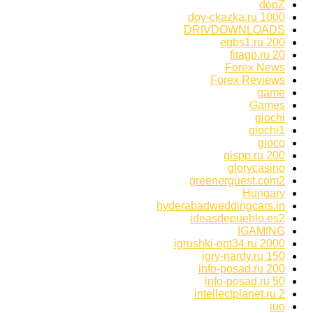
dopZ
doy-ckazka.ru 1000
DRIVDOWNLOADS
egbs1.ru 200
fitago.ru 20
Forex News
Forex Reviews
game
Games
giochi
giochi1
gioco
gispp.ru 200
glorycasino
greenerguest.com2
Hungary
hyderabadweddingcars.in
ideasdepueblo.es2
IGAMING
igrushki-opt34.ru 2000
igry-nardy.ru 150
info-posad.ru 200
info-posad.ru 50
intellectplanet.ru 2
iuo