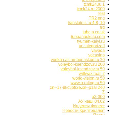
tcmk24.ru 1
tcmk24.ru 2000
test
TR2 eng
translateis.ru 4-8, 10
trd
tubejp.co.uk
tunaanaokulu.com
tyumen-kaiyi.ru
uncategorized
vavada
vdcasino
vodka-casino-bonuskod.ru 20
voleybol-ksendzov.ru 200
voleybol-ksendzov.ru 50
willwax.ruall 2
world-vision.ru 50
www.o-rating.ru 50
xn--17-8kc3bfr2e.xn--p1ai 240
Z
а3-300
АУ наші 04.02
Индексы Форекс
Новости Криптовалют