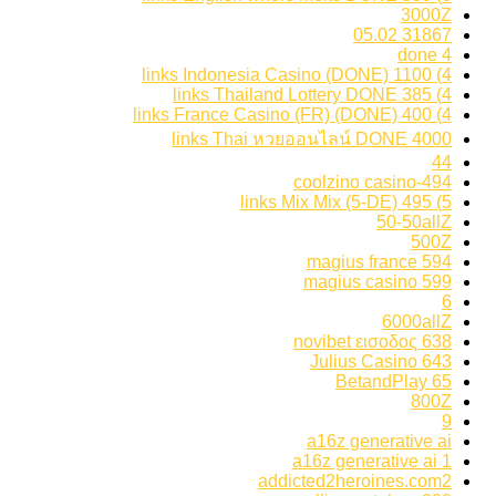
3000Z
31867 05.02
4 done
4) 1100 links Indonesia Casino (DONE)
4) 385 links Thailand Lottery DONE
4) 400 links France Casino (FR) (DONE)
4000 links Thai หวยออนไลน์ DONE
44
494-coolzino casino
5) 495 links Mix Mix (5-DE)
50-50allZ
500Z
594 magius france
599 magius casino
6
6000allZ
638 novibet εισοδος
643 Julius Casino
65 BetandPlay
800Z
9
a16z generative ai
a16z generative ai 1
addicted2heroines.com2