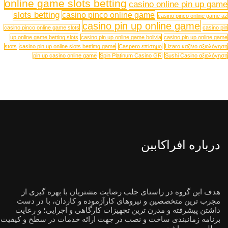
online game slots betting
casino online pin up game
slots betting
casino pinco online game
casino pinco online game az
casino pin up online game
casino pinco online game slots
casino pin
up online game betting slots
casino pin up online game bolivia
casino pin up online game
stots
casino pin up online slots bettimg game
Caspero επίσημο
Lizaro καζίνο αξιολόγηση
pin up casino online game
Spin Platinum Casino GR
Sushi Casino αξιολόγηση
درباره افراکابین
هدف این گروه در راستای جلب رضایت مشتریان با بهره گیری از
مجرب ترین متخصصین و نیروهای کارآزموده و کاردان، با در دست
داشتن پیشرفته و مدرن ترین تجهیزات کارگاهی و اجرایی؛ و رعایت
برنامه زمانبندی ساخت و نصب در جهت ارائه خدمات در سطح و کیفیت