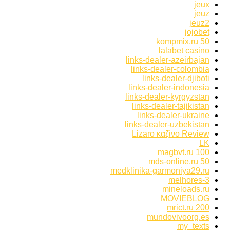
jeux
jeuz
jeuz2
jojobet
kompmix.ru 50
lalabet casino
links-dealer-azeirbajan
links-dealer-colombia
links-dealer-djiboti
links-dealer-indonesia
links-dealer-kyrgyzstan
links-dealer-tajikistan
links-dealer-ukraine
links-dealer-uzbekistan
Lizaro καζίνο Review
LK
magbvt.ru 100
mds-online.ru 50
medklinika-garmoniya29.ru
melhores-3
mineloads.ru
MOVIEBLOG
mrict.ru 200
mundovivoorg.es
my_texts