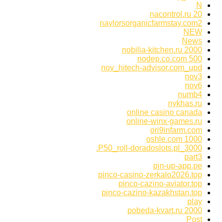
N
nacontrol.ru 20
naylorsorganicfarmstay.com2
NEW
News
nobilia-kitchen.ru 2000
nodep.co.com 500
nov_hitech-advisor.com_upd
nov3
nov6
numb4
nykhas.ru
online casino canada
online-winx-games.ru
ori9infarm.com
oshle.com 1000
P50_roll-doradoslots.pl_3000.
part3
pin-up-app.pe
pinco-casino-zerkalo2026.top
pinco-cazino-aviator.top
pinco-cazino-kazakhstan.top
play
pobeda-kvart.ru 2000
Post