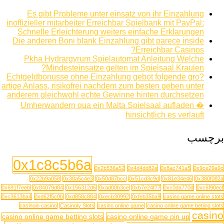
Es gibt Probleme unter einsatz von ihr Einzahlung
inoffizieller mitarbeiter Erreichbar Spielbank mit PayPal:
Schnelle Erleichterung weiters einfache Erklarungen
Die anderen Boni blank Einzahlung gibt parece inside
Erreichbar Casinos?
Pkha Hydrargyrum Spielautomat Anleitung Welche
Mindesteinsatze gelten im Spielsaal Kraulen?
Echtgeldbonusse ohne Einzahlung gebot folgende gro?
artige Anlass, risikofrei nachdem zum besten geben unter
anderem gleichwohl echte Gewinne hinten durchsetzen
Umherwandern qua ein Malta Spielsaal aufladen �
hinsichtlich es verlauft
برچسب
0x1c8c5b6a
0x2b536a52
0x4d4dd82e
0x8ac741a5
0x9ce29a9c
0x22b9a058
0x38a5c4e3
0x50d87bcc
0x51cd3c9d
0x81e34e46
0x380f082a
0x691f7eeb
0x84079d84
0x156312d6
0xad00b3ce
0xb7e24f77
0xc0da770d
0xc6f90ecf
0xc3613ba4
0xd62f5c0b
0xd858c884
0xecb30992
0xfeb35ba9
casino game online stots
casinoin casino
Casinoly Slots
casino online game
casino online game betiing slots
casino
casino online game betting slots
casino online game pin up