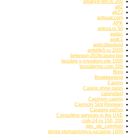
alliance-teh.ru 200
allZ
allZ2
antsaat.com
APK
arteza.ru 50
asdac
asdc1
asdcdfasdasd
avtolife5.ru 2000
betwoon-2026casino.top
bezdep-s-vyvodom.site 1000
biosidermo.com 200
Blog
Bookkeeping
Casino
Casino ohne oasis
casinofast
Casinoin casino
Casinoly Slot Reviews
Caspero καζίνο
Consulting services in the UAE
cork-24.ru 150, 200
dec_pb_common
denta-stomatologiya.rucasino 1000