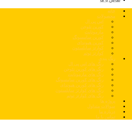
خانه
محصولات
اس پی ال
کورین نئوجن
مارمونایت
کورین سامسونگ
کورین هیوندای
کوارتز سایلستون
کوارتز توتم
رنگ بندی
رنگ های اس پی ال
رنگ های کورین نئوجن
رنگ های مارمونایت
رنگ های کورین سامسونگ
رنگ های کورین هیوندای
رنگ های کوارتز سایلستون
رنگ های کوارتز توتم
پروژه ها
سوالات متداول
درباره ما
تماس با ما