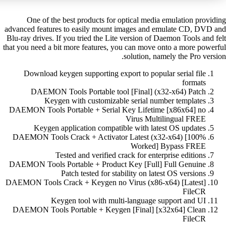
One of the best products for optical media emulation providing
advanced features to easily mount images and emulate CD, DVD and
Blu-ray drives. If you tried the Lite version of Daemon Tools and felt
that you need a bit more features, you can move onto a more powerful
solution, namely the Pro version.
Download keygen supporting export to popular serial file
formats
DAEMON Tools Portable tool [Final] (x32-x64) Patch
Keygen with customizable serial number templates
DAEMON Tools Portable + Serial Key Lifetime [x86x64] no
Virus Multilingual FREE
Keygen application compatible with latest OS updates
DAEMON Tools Crack + Activator Latest (x32-x64) [100%
Worked] Bypass FREE
Tested and verified crack for enterprise editions
DAEMON Tools Portable + Product Key [Full] Full Genuine
Patch tested for stability on latest OS versions
DAEMON Tools Crack + Keygen no Virus (x86-x64) [Latest]
FileCR
Keygen tool with multi-language support and UI
DAEMON Tools Portable + Keygen [Final] [x32x64] Clean
FileCR