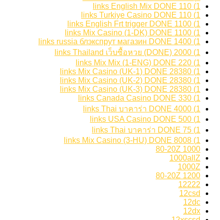
1) 110 links English Mix DONE
1) 110 links Turkiye Casino DONE
1) 1100 links English Frt trigger DONE
1) 1100 links Mix Casino (1-DK) DONE
1) 1400 links russia блэкспрут магазин DONE
1) 2000 links Thailand เว็บซื้อหวย (DONE)
1) 220 links Mix Mix (1-ENG) DONE
1) 28380 links Mix Casino (UK-1) DONE
1) 28380 links Mix Casino (UK-2) DONE
1) 28380 links Mix Casino (UK-3) DONE
1) 330 links Canada Casino DONE
1) 4000 links Thai บาคาร่า DONE
1) 500 links USA Casino DONE
1) 75 links Thai บาคาร่า DONE
1) 8008 links Mix Casino (3-HU) DONE
1000 80-20Z
1000allZ
1000Z
1200 80-20Z
12222
12csd
12dc
12dx
12xscsd