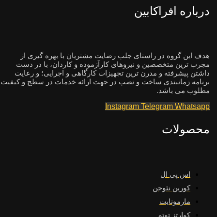
درباره افراکابین
هدف این گروه در راستای جلب رضایت مشتریان با بهره گیری از
مجرب ترین متخصصین و نیروهای کارآزموده و کاردان، با در دست
داشتن پیشرفته و مدرن ترین تجهیزات کارگاهی و اجرایی؛ و رعایت
برنامه زمانبندی ساخت و نصب در جهت ارائه خدمات در سطح و کیفیت
مطلوب می باشد.
Instagram
Telegram
Whatsapp
محصولات
اس پی ال
کورین نئوجن
مارمونایت
کوارتز توتم