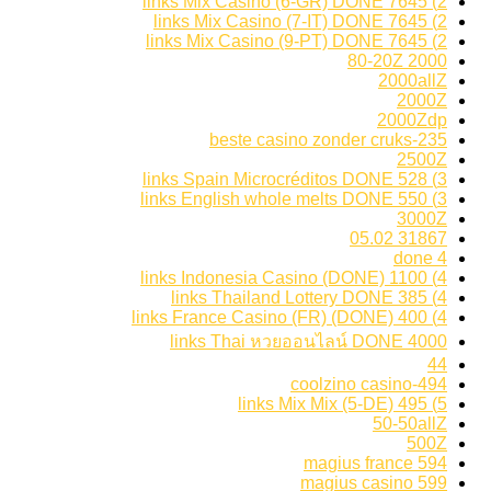
2) 7645 links Mix Casino (6-GR) DONE
2) 7645 links Mix Casino (7-IT) DONE
2) 7645 links Mix Casino (9-PT) DONE
2000 80-20Z
2000allZ
2000Z
2000Zdp
235-beste casino zonder cruks
2500Z
3) 528 links Spain Microcréditos DONE
3) 550 links English whole melts DONE
3000Z
31867 05.02
4 done
4) 1100 links Indonesia Casino (DONE)
4) 385 links Thailand Lottery DONE
4) 400 links France Casino (FR) (DONE)
4000 links Thai หวยออนไลน์ DONE
44
494-coolzino casino
5) 495 links Mix Mix (5-DE)
50-50allZ
500Z
594 magius france
599 magius casino