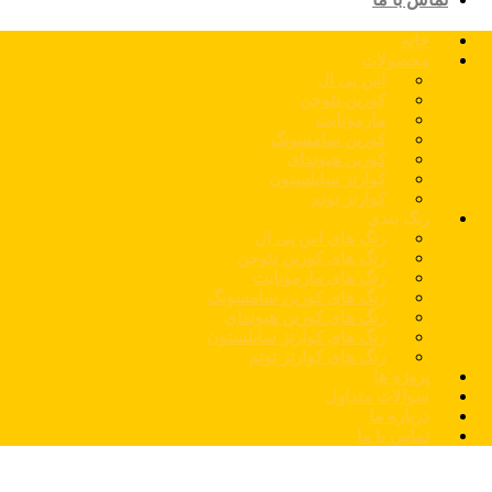
خانه
محصولات
اس پی ال
کورین نئوجن
مارمونایت
کورین سامسونگ
کورین هیوندای
کوارتز سایلستون
کوارتز توتم
رنگ بندی
رنگ های اس پی ال
رنگ های کورین نئوجن
رنگ های مارمونایت
رنگ های کورین سامسونگ
رنگ های کورین هیوندای
رنگ های کوارتز سایلستون
رنگ های کوارتز توتم
پروژه ها
سوالات متداول
درباره ما
تماس با ما