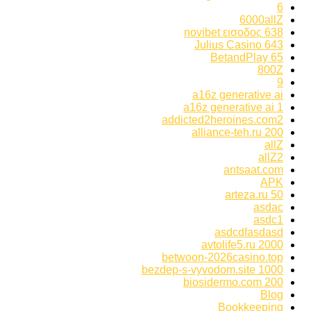
6
6000allZ
638 novibet εισοδος
643 Julius Casino
65 BetandPlay
800Z
9
a16z generative ai
a16z generative ai 1
addicted2heroines.com2
alliance-teh.ru 200
allZ
allZ2
antsaat.com
APK
arteza.ru 50
asdac
asdc1
asdcdfasdasd
avtolife5.ru 2000
betwoon-2026casino.top
bezdep-s-vyvodom.site 1000
biosidermo.com 200
Blog
Bookkeeping