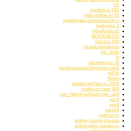
LK
magbvt.ru 100
mds-online.ru 50
medklinika-garmoniya29.ru
melhores-3
mineloads.ru
MOVIEBLOG
mrict.ru 200
mundovivoorg.es
my_texts
N
nacontrol.ru 20
naylorsorganicfarmstay.com2
NEW
News
nobilia-kitchen.ru 2000
nodep.co.com 500
nov_hitech-advisor.com_upd
nov3
nov6
numb4
nykhas.ru
online casino canada
online-winx-games.ru