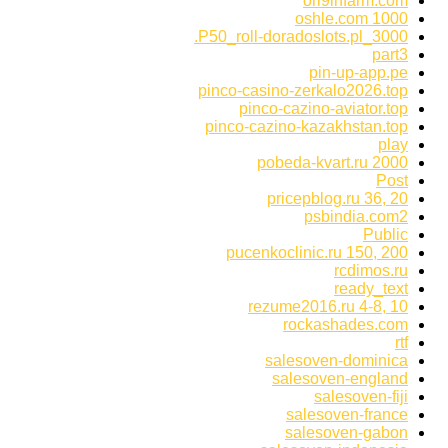
ori9infarm.com
oshle.com 1000
P50_roll-doradoslots.pl_3000.
part3
pin-up-app.pe
pinco-casino-zerkalo2026.top
pinco-cazino-aviator.top
pinco-cazino-kazakhstan.top
play
pobeda-kvart.ru 2000
Post
pricepblog.ru 36, 20
psbindia.com2
Public
pucenkoclinic.ru 150, 200
rcdimos.ru
ready_text
rezume2016.ru 4-8, 10
rockashades.com
rtf
salesoven-dominica
salesoven-england
salesoven-fiji
salesoven-france
salesoven-gabon