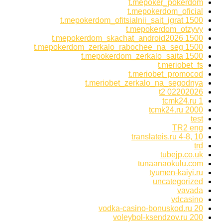
t.mepoker_pokerdom
t.mepokerdom_oficial
t.mepokerdom_ofitsialnii_sait_igrat 1500
t.mepokerdom_otzyvy
t.mepokerdom_skachat_android2026 1500
t.mepokerdom_zerkalo_rabochee_na_seg 1500
t.mepokerdom_zerkalo_saita 1500
t.meriobet_fs
t.meriobet_promocod
t.meriobet_zerkalo_na_segodnya
t2 02202026
tcmk24.ru 1
tcmk24.ru 2000
test
TR2 eng
translateis.ru 4-8, 10
trd
tubejp.co.uk
tunaanaokulu.com
tyumen-kaiyi.ru
uncategorized
vavada
vdcasino
vodka-casino-bonuskod.ru 20
voleybol-ksendzov.ru 200