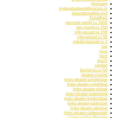
Hungary
hyderabadweddingcars.in
ideasdepueblo.es2
IGAMING
igrushki-opt34.ru 2000
igry-nardy.ru 150
info-posad.ru 200
info-posad.ru 50
intellectplanet.ru 2
iuo
jeux
jeuz
jeuz2
jojobet
kompmix.ru 50
lalabet casino
links-dealer-azeirbajan
links-dealer-colombia
links-dealer-djiboti
links-dealer-indonesia
links-dealer-kyrgyzstan
links-dealer-tajikistan
links-dealer-ukraine
links-dealer-uzbekistan
Lizaro καζίνο Review