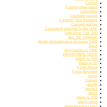
Casino
Casino ohne oasis
casinofast
Casinoin casino
Casinoly Slot Reviews
Caspero καζίνο
Consulting services in the UAE
cork-24.ru 150, 200
dec_pb_common
denta-stomatologiya.rucasino 1000
dopZ
doy-ckazka.ru 1000
DRIVDOWNLOADS
egbs1.ru 200
fitago.ru 20
Forex News
Forex Reviews
game
Games
giochi
giochi1
gioco
gispp.ru 200
glorycasino
greenerguest.com2