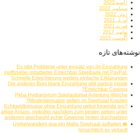
ژانویه 2023
سپتامبر 2022
ژوئن 2022
آوریل 2021
فوریه 2021
نوامبر 2017
آگوست 2015
نوشته‌های تازه
Es gibt Probleme unter einsatz von ihr Einzahlung
inoffizieller mitarbeiter Erreichbar Spielbank mit PayPal:
Schnelle Erleichterung weiters einfache Erklarungen
Die anderen Boni blank Einzahlung gibt parece inside
Erreichbar Casinos?
Pkha Hydrargyrum Spielautomat Anleitung Welche
Mindesteinsatze gelten im Spielsaal Kraulen?
Echtgeldbonusse ohne Einzahlung gebot folgende gro?
artige Anlass, risikofrei nachdem zum besten geben unter
anderem gleichwohl echte Gewinne hinten durchsetzen
Umherwandern qua ein Malta Spielsaal aufladen �
hinsichtlich es verlauft