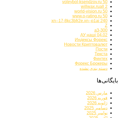
voleybol-ksendzov.ru 50
willwax.ruall 2
world-vision.ru 50
www.o-rating.ru 50
xn--17-8kc3bfr2e.xn--p1ai 240
Z
а3-300
АУ наші 04.02
Индексы Форекс
Новости Криптовалют
Пости
Текста
Финтех
Форекс Брокеры
دسته بندی نشده
بایگانی‌ها
مارس 2026
فوریه 2026
ژانویه 2026
دسامبر 2025
نوامبر 2025
اکتبر 2025