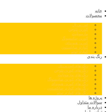
خانه
محصولات
اس پی ال
کورین نئوجن
مارمونایت
کورین سامسونگ
کورین هیوندای
کوارتز سایلستون
کوارتز توتم
رنگ بندی
رنگ های اس پی ال
رنگ های کورین نئوجن
رنگ های مارمونایت
رنگ های کورین سامسونگ
رنگ های کورین هیوندای
رنگ های کوارتز سایلستون
رنگ های کوارتز توتم
پروژه ها
سوالات متداول
درباره ما
تماس با ما