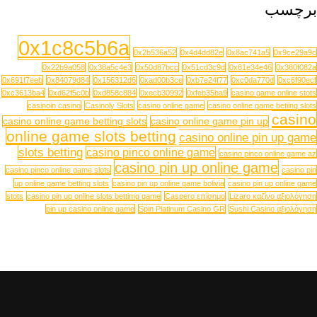
برچسب
0x1c8c5b6a
0x2b536a52
0x4d4dd82e
0x8ac741a5
0x9ce29a9c
0x22b9a058
0x38a5c4e3
0x50d87bcc
0x51cd3c9d
0x81e34e46
0x380f082a
0x691f7eeb
0x84079d84
0x156312d6
0xad00b3ce
0xb7e24f77
0xc0da770d
0xc6f90ecf
0xc3613ba4
0xd62f5c0b
0xd858c884
0xecb30992
0xfeb35ba9
casino game online stots
casinoin casino
Casinoly Slots
casino online game
casino online game betiing slots
casino
casino online game betting slots
casino online game pin up
online game slots betting
casino online pin up game
slots betting
casino pinco online game
casino pinco online game az
casino pin up online game
casino pinco online game slots
casino pin
up online game betting slots
casino pin up online game bolivia
casino pin up online game
stots
casino pin up online slots bettimg game
Caspero επίσημο
Lizaro καζίνο αξιολόγηση
pin up casino online game
Spin Platinum Casino GR
Sushi Casino αξιολόγηση