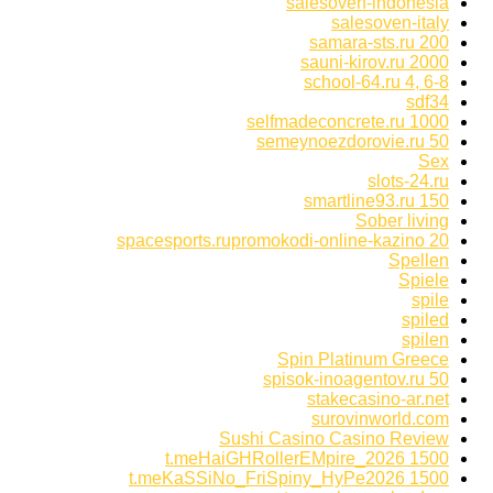
salesoven-indonesia
salesoven-italy
samara-sts.ru 200
sauni-kirov.ru 2000
school-64.ru 4, 6-8
sdf34
selfmadeconcrete.ru 1000
semeynoezdorovie.ru 50
Sex
slots-24.ru
smartline93.ru 150
Sober living
spacesports.rupromokodi-online-kazino 20
Spellen
Spiele
spile
spiled
spilen
Spin Platinum Greece
spisok-inoagentov.ru 50
stakecasino-ar.net
surovinworld.com
Sushi Casino Casino Review
t.meHaiGHRollerEMpire_2026 1500
t.meKaSSiNo_FriSpiny_HyPe2026 1500